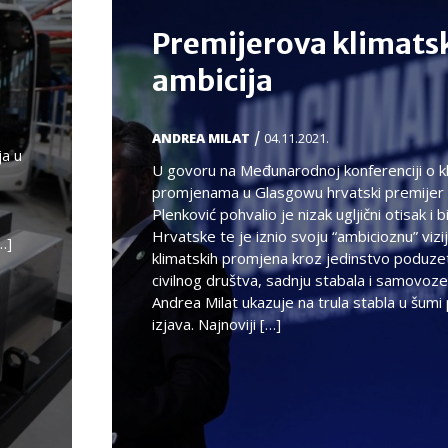
Premijerova klimats
ambicija
/
ANDREA MILAT
04.11.2021.
ja u
U govoru na Međunarodnoj konferenciji o k
promjenama u Glasgowu hrvatski premijer
Plenković pohvalio je nizak ugljični otisak i 
Hrvatske te je iznio svoju “ambicioznu” vizi
…]
klimatskih promjena kroz jedinstvo poduzet
civilnog društva, sadnju stabala i samovoz
Andrea Milat ukazuje na trula stabla u šumi
izjava. Najnoviji […]