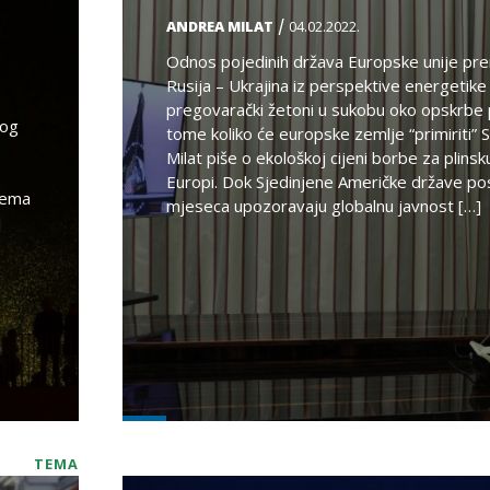
/
ANDREA MILAT
04.02.2022.
Odnos pojedinih država Europske unije pr
Rusija – Ukrajina iz perspektive energetike 
pregovarački žetoni u sukobu oko opskrbe 
tog
tome koliko će europske zemlje “primiriti”
Milat piše o ekološkoj cijeni borbe za plins
Europi. Dok Sjedinjene Američke države po
rema
mjeseca upozoravaju globalnu javnost […]
]
TEMA