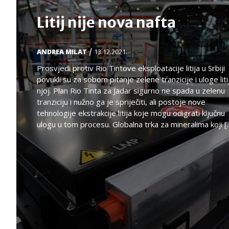
Litij nije nova nafta
/
ANDREA MILAT
13.12.2021.
Prosvjedi protiv Rio Tintove eksploatacije litija u Srbiji
povukli su za sobom pitanje zelene tranzicije i uloge liti
njoj. Plan Rio Tinta za Jadar sigurno ne spada u zelenu
tranziciju i nužno ga je spriječiti, ali postoje nove
tehnologije ekstrakcije litija koje mogu odigrati ključnu
ulogu u tom procesu. Globalna trka za mineralima koji [