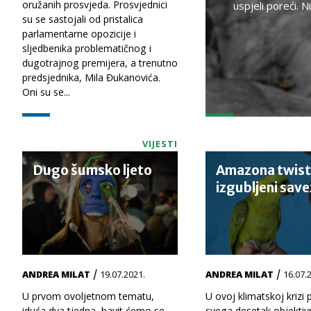
oružanih prosvjeda. Prosvjednici
uspjeli poreći. Ni
su se sastojali od pristalica
parlamentarne opozicije i
sljedbenika problematičnog i
dugotrajnog premijera, a trenutno
predsjednika, Mila Đukanovića.
Oni su se...
VIJESTI
Dugo šumsko ljeto
Amazona twist
izgubljeni save
/
/
ANDREA MILAT
19.07.2021.
ANDREA MILAT
16.07.
U prvom ovoljetnom tematu,
U ovoj klimatskoj krizi 
iduća dva tjedna, bavit ćemo se
svega desetak objektiv