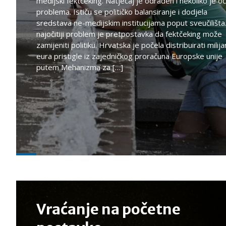
medijski fektčeking. Natječaj je odrađen i nekoliko je oč
problema. Ističu se političko balansiranje i dodjela
sredstava ne-medijskim institucijama poput sveučilišta
najočitiji problem je pretpostavka da fektčeking može
zamijeniti politiku. Hrvatska je počela distribuirati milij
eura pristigle iz zajedničkog proračuna Europske unije
putem Mehanizma za […]
Vraćanje na početne