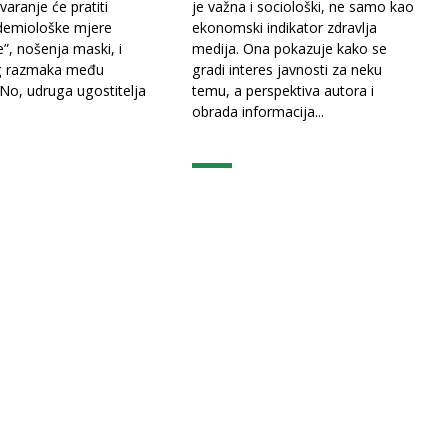
varanje će pratiti
je važna i sociološki, ne samo kao
demiološke mjere
ekonomski indikator zdravlja
e”, nošenja maski, i
medija. Ona pokazuje kako se
g razmaka među
gradi interes javnosti za neku
 No, udruga ugostitelja
temu, a perspektiva autora i
obrada informacija...