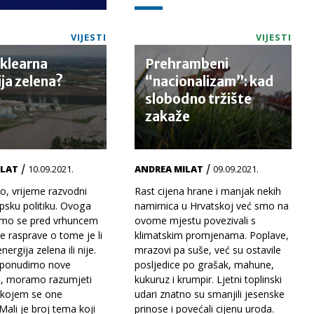
VIJESTI
VIJESTI
nuklearna
Prehrambeni
ja zelena?
“nacionalizam”: kad
slobodno tržište
zakaže
/
/
ILAT
10.09.2021.
ANDREA MILAT
09.09.2021.
o, vrijeme razvodni
Rast cijena hrane i manjak nekih
psku politiku. Ovoga
namirnica u Hrvatskoj već smo na
imo se pred vrhuncem
ovome mjestu povezivali s
e rasprave o tome je li
klimatskim promjenama. Poplave,
ergija zelena ili nije.
mrazovi pa suše, već su ostavile
o ponudimo nove
posljedice po grašak, mahune,
e, moramo razumjeti
kukuruz i krumpir. Ljetni toplinski
 kojem se one
udari znatno su smanjili jesenske
 Mali je broj tema koji
prinose i povećali cijenu uroda.