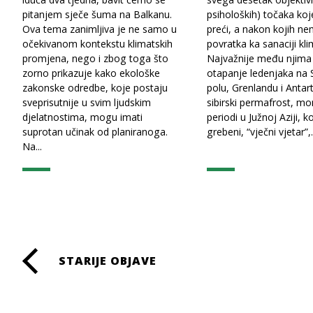
pitanjem sječe šuma na Balkanu.
psiholoških) točaka k
Ova tema zanimljiva je ne samo u
preći, a nakon kojih n
očekivanom kontekstu klimatskih
povratka ka sanaciji kli
promjena, nego i zbog toga što
Najvažnije među njima
zorno prikazuje kako ekološke
otapanje ledenjaka na
zakonske odredbe, koje postaju
polu, Grenlandu i Antart
sveprisutnije u svim ljudskim
sibirski permafrost, mo
djelatnostima, mogu imati
periodi u Južnoj Aziji, ko
suprotan učinak od planiranoga.
grebeni, “vječni vjetar”,.
Na...
Paginacija
STARIJE OBJAVE