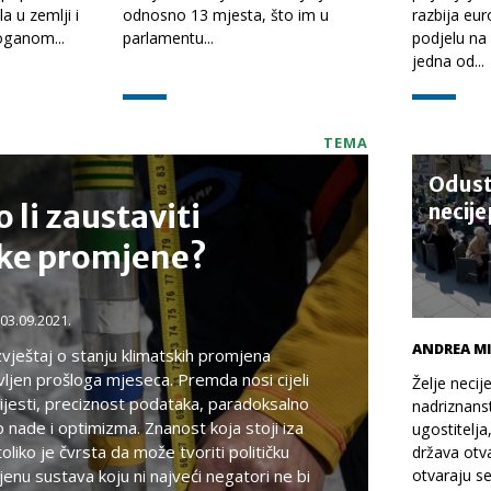
a u zemlji i
odnosno 13 mjesta, što im u
razbija eu
loganom...
parlamentu...
podjelu na 
jedna od...
TEMA
Odusta
li zaustaviti
necije
ke promjene?
03.09.2021.
ANDREA M
vještaj o stanju klimatskih promjena
ljen prošloga mjeseca. Premda nosi cijeli
Želje necije
vijesti, preciznost podataka, paradoksalno
nadriznans
p nade i optimizma. Znanost koja stoji iza
ugostitelja
oliko je čvrsta da može tvoriti političku
država otva
nu sustava koju ni najveći negatori ne bi
otvaraju se