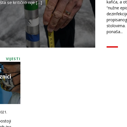
kafića, a ot
šta se kritično nije […]
“nužne epi
dezinfekcij
propisano
stolovima.
ponaša...
VIJESTI
:
znici
2021.
postoji
nih (ne