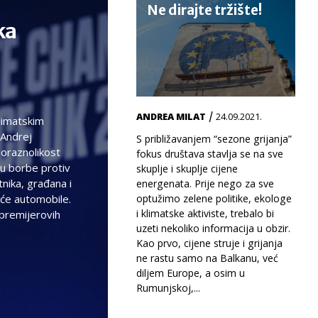
Ne dirajte tržište!
ka
/
ANDREA MILAT
24.09.2021.
limatskim
 Andrej
S približavanjem “sezone grijanja”
bioraznolikost
fokus društava stavlja se na sve
ju borbe protiv
skuplje i skuplje cijene
nika, građana i
energenata. Prije nego za sve
eće automobile.
optužimo zelene politike, ekologe
i klimatske aktiviste, trebalo bi
 premijerovih
uzeti nekoliko informacija u obzir.
Kao prvo, cijene struje i grijanja
ne rastu samo na Balkanu, već
diljem Europe, a osim u
Rumunjskoj,...