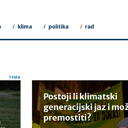
o
klima
politika
rad
TEMA
?
Postoji li klimatski
generacijski jaz i mož
premostiti?
i