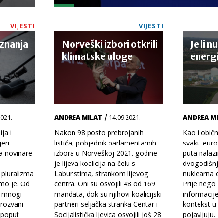
VIJESTI
VIJESTI
znanja
Norveški izbori otkrili
Je li 
klimatske uloge
energi
/
2021.
ANDREA MILAT
14.09.2021.
ANDREA M
ja i
Nakon 98 posto prebrojanih
Kao i običn
eri
listića, pobjednik parlamentarnih
svaku euro
a novinare
izbora u Norveškoj 2021. godine
puta nalaz
je lijeva koalicija na čelu s
dvogodišnj
, pluralizma
Laburistima, strankom lijevog
nuklearna en
imo je. Od
centra. Oni su osvojili 48 od 169
Prije neg
, mnogi
mandata, dok su njihovi koalicijski
informacij
prozvani
partneri seljačka stranka Centar i
kontekst u
 poput
Socijalistička ljevica osvojili još 28
pojavljuju.