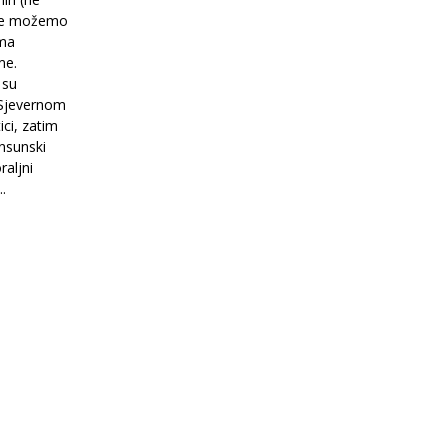
oje možemo
ema
me.
 su
 Sjevernom
ici, zatim
nsunski
raljni
..