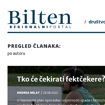
Skip
to
content
društv
PREGLED ČLANAKA:
po autoru
Tko će čekirati fektčekere
/
ANDREA MILAT
28.08.2023.
U Nacionalni plan oporavka i otpornosti spada i famozn