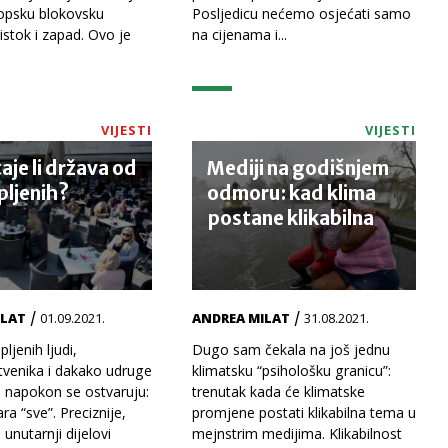
ropsku blokovsku
Posljedicu nećemo osjećati samo
istok i zapad. Ovo je
na cijenama i...
VIJESTI
VIJESTI
je li država od
Mediji na godišnjem
pljenih?
odmoru: kad klima
postane klikabilna
/
/
ILAT
01.09.2021.
ANDREA MILAT
31.08.2021.
pljenih ljudi,
Dugo sam čekala na još jednu
tvenika i dakako udruge
klimatsku “psihološku granicu”:
, napokon se ostvaruju:
trenutak kada će klimatske
ra “sve”. Preciznije,
promjene postati klikabilna tema u
 unutarnji dijelovi
mejnstrim medijima. Klikabilnost