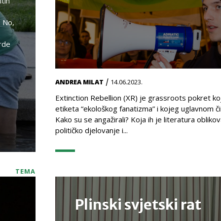
itih
. No,
arde
/
ANDREA MILAT
14.06.2023.
Extinction Rebellion (XR) je grassroots pokret k
etiketa “ekološkog fanatizma” i kojeg uglavnom č
Kako su se angažirali? Koja ih je literatura obliko
političko djelovanje i...
TEMA
Plinski svjetski rat