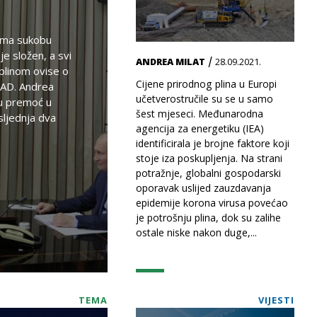
ema sukobu
je složen, a svi
/
ANDREA MILAT
28.09.2021.
plinom ovise o
Cijene prirodnog plina u Europi
 SAD. Andrea
učetverostručile su se u samo
ku premoć u
šest mjeseci. Međunarodna
sljednja dva
agencija za energetiku (IEA)
identificirala je brojne faktore koji
stoje iza poskupljenja. Na strani
potražnje, globalni gospodarski
oporavak uslijed zauzdavanja
epidemije korona virusa povećao
je potrošnju plina, dok su zalihe
ostale niske nakon duge,...
TEMA
VIJESTI