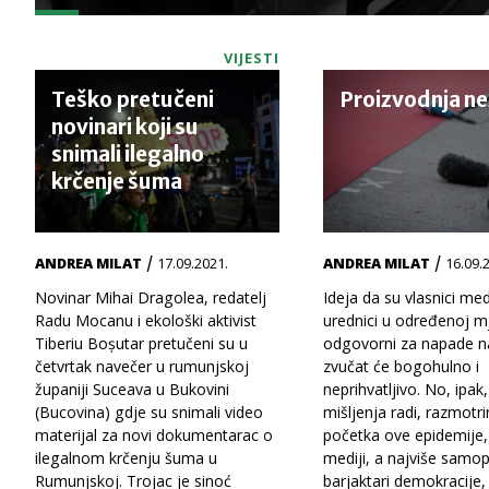
VIJESTI
Teško pretučeni
Proizvodnja ne
novinari koji su
snimali ilegalno
krčenje šuma
/
/
ANDREA MILAT
17.09.2021.
ANDREA MILAT
16.09.
Novinar Mihai Dragolea, redatelj
Ideja da su vlasnici medi
Radu Mocanu i ekološki aktivist
urednici u određenoj mj
Tiberiu Boșutar pretučeni su u
odgovorni za napade n
četvrtak navečer u rumunjskoj
zvučat će bogohulno i
županiji Suceava u Bukovini
neprihvatljivo. No, ipak
(Bucovina) gdje su snimali video
mišljenja radi, razmotr
materijal za novi dokumentarac o
početka ove epidemije
ilegalnom krčenju šuma u
mediji, a najviše samo
Rumunjskoj. Trojac je sinoć
barjaktari demokracije,