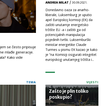
/
ANDREA MILAT
30.09.2021.
Donedavno oaza za anarho-
liberale, Luksemburg je uputio
apel Europskoj komisiji (EK) da
zaštiti unutarnje energetsko
tržište EU -a i zaštiti ga od
potencijalnih manipulacija
pojedinih tvrtki. Luksemburški
ministar energetike Claude
ojem se često pripisuje
Turmes u pismu EK kazao je kako
ine mlađe generacije.
je “na Komisiji osigurati integritet
vala? Kako vide
europskog unutarnjeg tržišta i...
TEMA
VIJESTI
Zašto je plin toliko
poskupio?