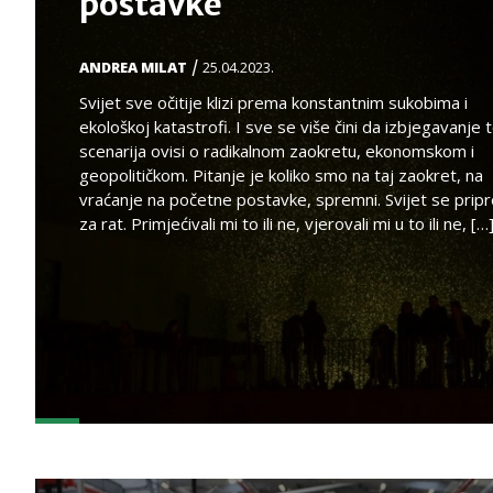
postavke
/
ANDREA MILAT
25.04.2023.
Svijet sve očitije klizi prema konstantnim sukobima i
ekološkoj katastrofi. I sve se više čini da izbjegavanje 
scenarija ovisi o radikalnom zaokretu, ekonomskom i
geopolitičkom. Pitanje je koliko smo na taj zaokret, na
vraćanje na početne postavke, spremni. Svijet se prip
za rat. Primjećivali mi to ili ne, vjerovali mi u to ili ne, […