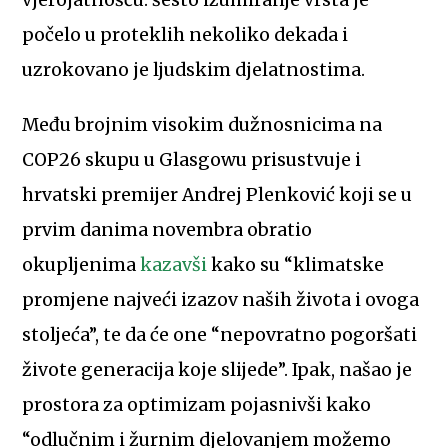
vjerojatnošću: šesto izumiranje vrsta je
počelo u proteklih nekoliko dekada i
uzrokovano je ljudskim djelatnostima.
Među brojnim visokim dužnosnicima na
COP26 skupu u Glasgowu prisustvuje i
hrvatski premijer Andrej Plenković koji se u
prvim danima novembra obratio
okupljenima
kazavši
kako su “klimatske
promjene najveći izazov naših života i ovoga
stoljeća”, te da će one “nepovratno pogoršati
živote generacija koje slijede”. Ipak, našao je
prostora za optimizam pojasnivši kako
“odlučnim i žurnim djelovanjem možemo