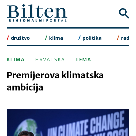
Skip
to
content
društvo
klima
politika
rad
KLIMA
HRVATSKA
TEMA
Premijerova klimatska
ambicija