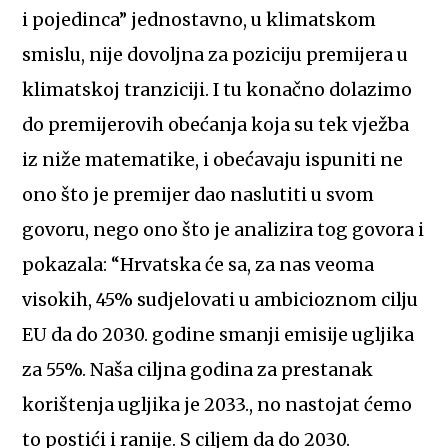
i pojedinca” jednostavno, u klimatskom
smislu, nije dovoljna za poziciju premijera u
klimatskoj tranziciji. I tu konačno dolazimo
do premijerovih obećanja koja su tek vježba
iz niže matematike, i obećavaju ispuniti ne
ono što je premijer dao naslutiti u svom
govoru, nego ono što je analizira tog govora i
pokazala: “Hrvatska će sa, za nas veoma
visokih, 45% sudjelovati u ambicioznom cilju
EU da do 2030. godine smanji emisije ugljika
za 55%. Naša ciljna godina za prestanak
korištenja ugljika je 2033., no nastojat ćemo
to postići i ranije. S ciljem da do 2030.