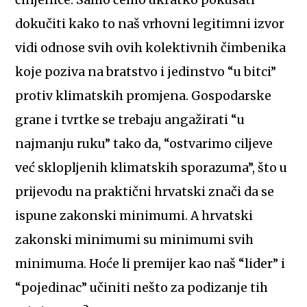
činjenice. Samo ćemo ukratko pokušati
dokučiti kako to naš vrhovni legitimni izvor
vidi odnose svih ovih kolektivnih čimbenika
koje poziva na bratstvo i jedinstvo “u bitci”
protiv klimatskih promjena. Gospodarske
grane i tvrtke se trebaju angažirati “u
najmanju ruku” tako da, “ostvarimo ciljeve
već sklopljenih klimatskih sporazuma”, što u
prijevodu na praktični hrvatski znači da se
ispune zakonski minimumi. A hrvatski
zakonski minimumi su minimumi svih
minimuma. Hoće li premijer kao naš “lider” i
“pojedinac” učiniti nešto za podizanje tih