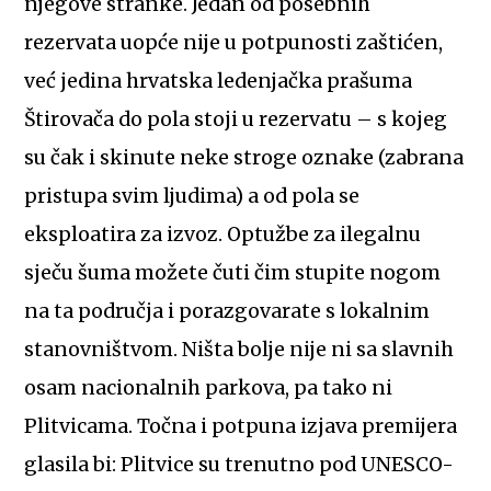
njegove stranke. Jedan od posebnih
rezervata uopće nije u potpunosti zaštićen,
već jedina hrvatska ledenjačka prašuma
Štirovača do pola stoji u rezervatu – s kojeg
su čak i skinute neke stroge oznake (zabrana
pristupa svim ljudima) a od pola se
eksploatira za izvoz. Optužbe za ilegalnu
sječu šuma možete čuti čim stupite nogom
na ta područja i porazgovarate s lokalnim
stanovništvom. Ništa bolje nije ni sa slavnih
osam nacionalnih parkova, pa tako ni
Plitvicama. Točna i potpuna izjava premijera
glasila bi: Plitvice su trenutno pod UNESCO-