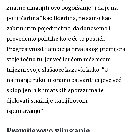
znatno umanjiti ovo pogoršanje” i da je na
političarima “kao liderima, ne samo kao
zabrinutim pojedincima, da donesemo i
provedemo politike koje će to postići.”
Progresivnost i ambicija hrvatskog premijera
staje točno tu, jer već idućom rečenicom
trijezni svoje slušaoce kazavši kako: “U
najmanju ruku, moramo ostvariti ciljeve već
sklopljenih klimatskih sporazuma te
djelovati snažnije na njihovom
ispunjavanju.”
Premijerovo vijuganje