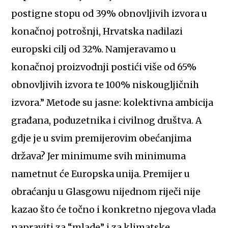
postigne stopu od 39% obnovljivih izvora u
konačnoj potrošnji, Hrvatska nadilazi
europski cilj od 32%. Namjeravamo u
konačnoj proizvodnji postići više od 65%
obnovljivih izvora te 100% niskougljičnih
izvora.” Metode su jasne: kolektivna ambicija
građana, poduzetnika i civilnog društva. A
gdje je u svim premijerovim obećanjima
država? Jer minimume svih minimuma
nametnut će Europska unija. Premijer u
obraćanju u Glasgowu nijednom riječi nije
kazao što će točno i konkretno njegova vlada
napraviti za “mlade” i za klimatske