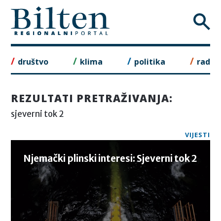
Skip
to
content
društvo
klima
politika
rad
REZULTATI PRETRAŽIVANJA:
sjeverni tok 2
VIJESTI
Njemački plinski interesi: Sjeverni tok 2