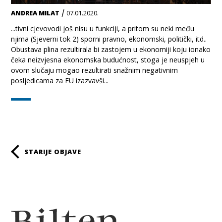
/
ANDREA MILAT
07.01.2020.
...tivni cjevovodi još nisu u funkciji, a pritom su neki među
njima (Sjeverni tok 2) sporni pravno, ekonomski, politički, itd..
Obustava plina rezultirala bi zastojem u ekonomiji koju ionako
čeka neizvjesna ekonomska budućnost, stoga je neuspjeh u
ovom slučaju mogao rezultirati snažnim negativnim
posljedicama za EU izazvavši...
Paginacija
STARIJE OBJAVE