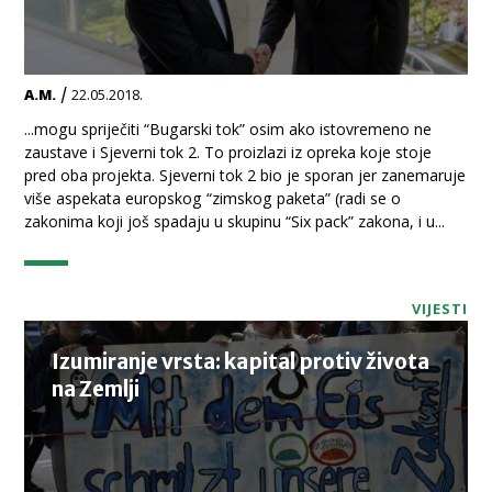
/
A.M.
22.05.2018.
...mogu spriječiti “Bugarski tok” osim ako istovremeno ne
zaustave i Sjeverni tok 2. To proizlazi iz opreka koje stoje
pred oba projekta. Sjeverni tok 2 bio je sporan jer zanemaruje
više aspekata europskog “zimskog paketa” (radi se o
zakonima koji još spadaju u skupinu “Six pack” zakona, i u...
VIJESTI
Izumiranje vrsta: kapital protiv života
na Zemlji