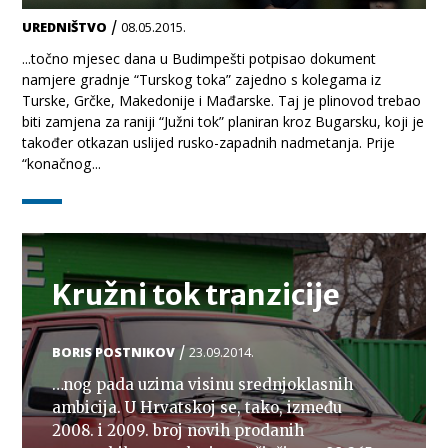
/
UREDNIŠTVO
08.05.2015.
...točno mjesec dana u Budimpešti potpisao dokument
namjere gradnje “Turskog toka” zajedno s kolegama iz
Turske, Grčke, Makedonije i Mađarske. Taj je plinovod trebao
biti zamjena za raniji “Južni tok” planiran kroz Bugarsku, koji je
također otkazan uslijed rusko-zapadnih nadmetanja. Prije
“konačnog...
TEMA
Kružni tok tranzicije
/
BORIS POSTNIKOV
23.09.2014.
…nog pada uzima visinu srednjoklasnih
ambicija. U Hrvatskoj se, tako, između
2008. i 2009. broj novih prodanih