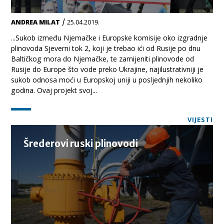
/
ANDREA MILAT
25.04.2019.
...Sukob između Njemačke i Europske komisije oko izgradnje
plinovoda Sjeverni tok 2, koji je trebao ići od Rusije po dnu
Baltičkog mora do Njemačke, te zamijeniti plinovode od
Rusije do Europe što vode preko Ukrajine, najilustrativniji je
sukob odnosa moći u Europskoj uniji u posljednjih nekoliko
godina. Ovaj projekt svoj...
VIJESTI
Šrederovi ruski plinovodi