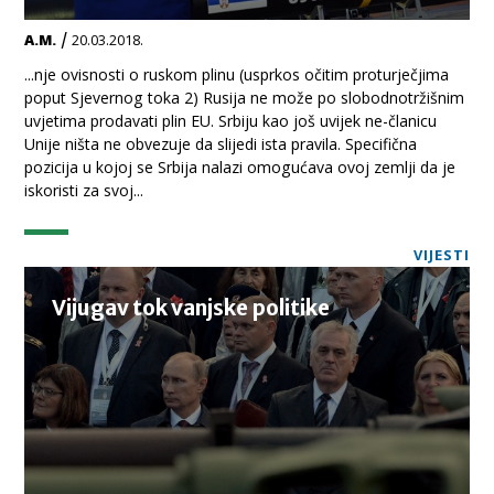
/
A.M.
20.03.2018.
...nje ovisnosti o ruskom plinu (usprkos očitim proturječjima
poput Sjevernog toka 2) Rusija ne može po slobodnotržišnim
uvjetima prodavati plin EU. Srbiju kao još uvijek ne-članicu
Unije ništa ne obvezuje da slijedi ista pravila. Specifična
pozicija u kojoj se Srbija nalazi omogućava ovoj zemlji da je
iskoristi za svoj...
VIJESTI
Vijugav tok vanjske politike