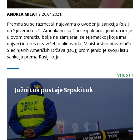
/
ANDREA MILAT
20.04.2021.
Premda su se razmetali najavama o uvođenju sankcija Rusiji
na Sjeverni tok 2, Amerikanci su čini se ipak procijenili da im je
u ovom trenutku bolje ne zamjerati se Njemačkoj koja ima
najveći interes u završetku plinovoda. Ministarstvo pravosuđa
Sjedinjenih Američkih Država (DOJ) promijenilo je svoju listu
sankcija prema Rusiji koju...
VIJESTI
Južni tok postaje Srpski tok