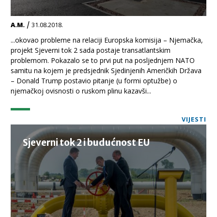
/
A.M.
31.08.2018.
...okovao probleme na relaciji Europska komisija – Njemačka,
projekt Sjeverni tok 2 sada postaje transatlantskim
problemom. Pokazalo se to prvi put na posljednjem NATO
samitu na kojem je predsjednik Sjedinjenih Američkih Država
– Donald Trump postavio pitanje (u formi optužbe) o
njemačkoj ovisnosti o ruskom plinu kazavši...
VIJESTI
Sjeverni tok 2 i budućnost EU