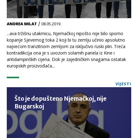
/
ANDREA MILAT
08.05.2019.
...ava tržišnu utakmicu, Njemačkoj nipošto nije bilo sporno
kopanje Sjevernog toka 2 koji bi tu zemlju učinio apsolutno
najvećom tranzitnom zemljom za isključivo ruski plin. Treća
kontradikcija ona je s uvozom solarnih panela iz Kine i
antidampinških cijena. Dok je zajedničkim snagama ostatak
europskih proizvođača...
VIJESTI
Što je dopušteno Njemačkoj, nije
Bugarskoj