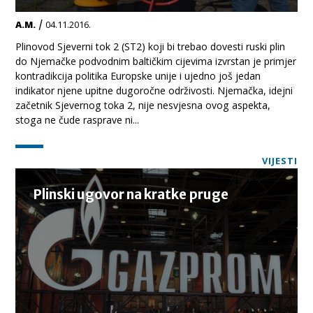
/
A.M.
04.11.2016.
Plinovod Sjeverni tok 2 (ST2) koji bi trebao dovesti ruski plin
do Njemačke podvodnim baltičkim cijevima izvrstan je primjer
kontradikcija politika Europske unije i ujedno još jedan
indikator njene upitne dugoročne održivosti. Njemačka, idejni
začetnik Sjevernog toka 2, nije nesvjesna ovog aspekta,
stoga ne čude rasprave ni...
VIJESTI
Plinski ugovor na kratke pruge