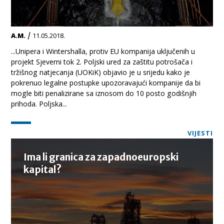
/
A.M.
11.05.2018.
...Unipera i Wintershalla, protiv EU kompanija uključenih u
projekt Sjeverni tok 2. Poljski ured za zaštitu potrošača i
tržišnog natjecanja (UOKiK) objavio je u srijedu kako je
pokrenuo legalne postupke upozoravajući kompanije da bi
mogle biti penalizirane sa iznosom do 10 posto godišnjih
prihoda. Poljska...
VIJESTI
Ima li granica za zapadnoeuropski
kapital?