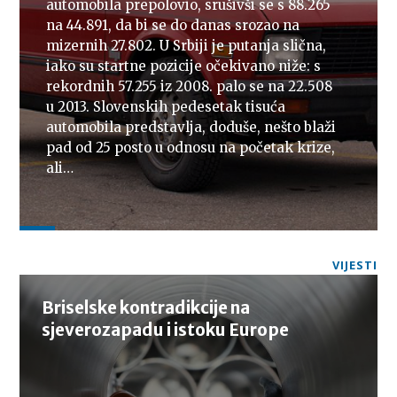
automobila prepolovio, srušivši se s 88.265
na 44.891, da bi se do danas srozao na
mizernih 27.802. U Srbiji je putanja slična,
iako su startne pozicije očekivano niže: s
rekordnih 57.255 iz 2008. palo se na 22.508
u 2013. Slovenskih pedesetak tisuća
automobila predstavlja, doduše, nešto blaži
pad od 25 posto u odnosu na početak krize,
ali…
VIJESTI
Briselske kontradikcije na
sjeverozapadu i istoku Europe