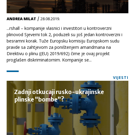
/
ANDREA MILAT
28.08.2019.
...rshall – kompanije vlasnici i investitori u kontroverzni
plinovod Sjeverni tok 2, poduzeli su još jedan kontroverzni i
besramni korak. Tuže Europsku komisiju Europskom sudu
pravde sa zahtjevom za poništenjem amandmana na
Direktivu o plinu ((EU) 2019/692) čime je ovaj projekt
proglašen diskriminatornim. Kompanije se...
VIJESTI
Zadnji otkucaji rusko-ukrajinske
plinske “bombe”?