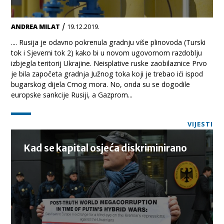
/
ANDREA MILAT
19.12.2019.
.... Rusija je odavno pokrenula gradnju više plinovoda (Turski
tok i Sjeverni tok 2) kako bi u novom ugovornom razdoblju
izbjegla teritorij Ukrajine. Neisplative ruske zaobilaznice Prvo
je bila započeta gradnja Južnog toka koji je trebao ići ispod
bugarskog dijela Crnog mora. No, onda su se dogodile
europske sankcije Rusiji, a Gazprom...
VIJESTI
Kad se kapital osjeća diskriminirano