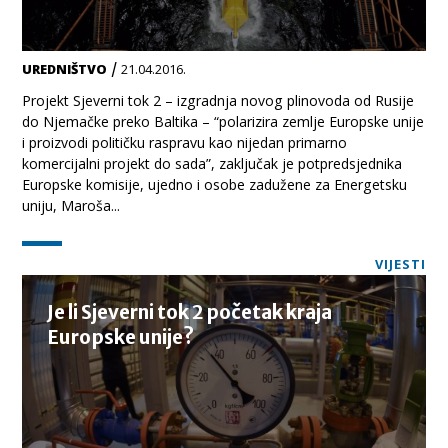
/
UREDNIŠTVO
21.04.2016.
Projekt Sjeverni tok 2 – izgradnja novog plinovoda od Rusije
do Njemačke preko Baltika – “polarizira zemlje Europske unije
i proizvodi političku raspravu kao nijedan primarno
komercijalni projekt do sada”, zaključak je potpredsjednika
Europske komisije, ujedno i osobe zadužene za Energetsku
uniju, Maroša...
VIJESTI
Je li Sjeverni tok 2 početak kraja
Europske unije?