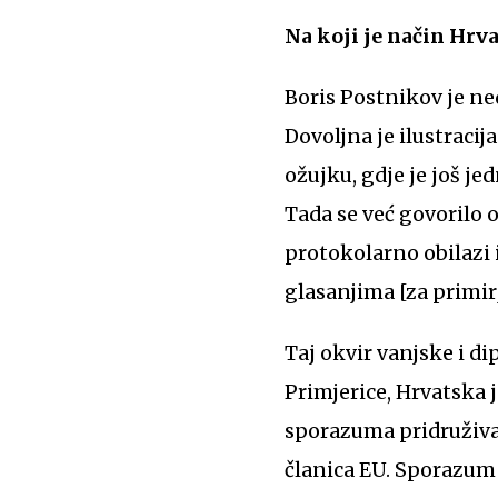
Na koji je način Hrva
Boris Postnikov je n
Dovoljna je ilustraci
ožujku, gdje je još 
Tada se već govorilo o
protokolarno obilazi 
glasanjima [za primirj
Taj okvir vanjske i d
Primjerice, Hrvatska 
sporazuma pridruživan
članica EU. Sporazum 