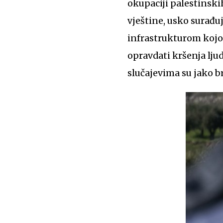
okupaciji palestinski
vještine, usko surađu
infrastrukturom koj
opravdati kršenja ljud
slučajevima su jako b