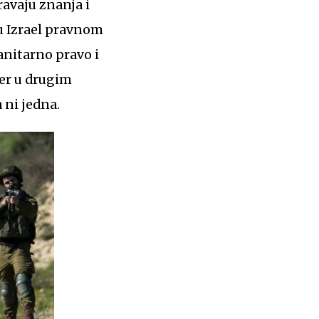
ravaju znanja i
u Izrael pravnom
nitarno pravo i
jer u drugim
a ni jedna.