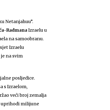
šku Netanjahuu”.
ića-Radmana
Izraelu u
raela na samoobranu.
sjet Izraelu
 je na svim
jalne posljedice.
a s Izraelom,
žao veći broj zemalja
 uprihodi milijune