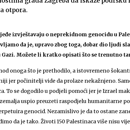
ostima grada Zagreba da iskaže podršku 
a otpora.
 rjeđe izvještavaju o neprekidnom genocidu u Pale
vljamo da je, upravo zbog toga, dobar dio ljudi s
 u Gazi. Možete li kratko opisati što se trenutno 
shod onoga što je prethodilo, a istovremeno šokantn
niji jer počinitelji vide da prolaze nekažnjeno. Sam
a. To se dogodilo u podjeli pomoći jer je Izrael ma
zemalja uspio preuzeti raspodjelu humanitarne pom
perpetuira genocid. Nezamislivo je da to ostane z
dimo da je tako. Životi 150 Palestinaca više nisu vije