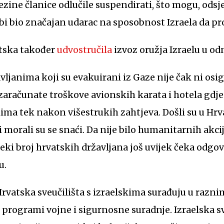
jezine članice odlučile suspendirati, što mogu, odsj
o bi bio značajan udarac na sposobnost Izraela da p
atska također
udvostručila
izvoz oružja Izraelu u o
ljanima koji su evakuirani iz Gaze nije čak ni osi
i zaračunate troškove avionskih karata i hotela gdje 
kima tek nakon višestrukih zahtjeva. Došli su u H
morali su se snaći. Da nije bilo humanitarnih akcija,
Neki broj hrvatskih državljana još uvijek čeka odgo
u.
vatska sveučilišta s izraelskima surađuju u razni
 programi vojne i sigurnosne suradnje. Izraelska sv