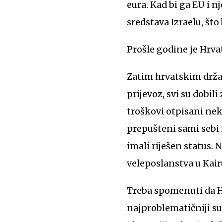
eura. Kad bi ga EU i n
sredstava Izraelu, št
Prošle godine je Hrv
Zatim hrvatskim držav
prijevoz, svi su dobil
troškovi otpisani ne
prepušteni sami sebi i 
imali riješen status. 
veleposlanstva u Kair
Treba spomenuti da Hr
najproblematičniji su