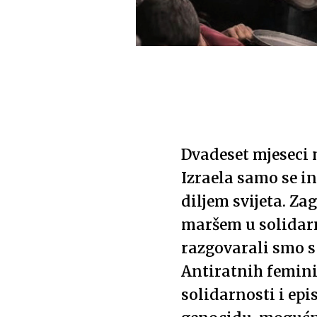
Dvadeset mjeseci 
Izraela samo se in
diljem svijeta. Za
maršem u solidar
razgovarali smo s
Antiratnih feminis
solidarnosti i ep