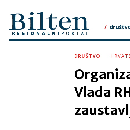
Skip
to
content
društv
DRUŠTVO
HRVAT
Organiza
Vlada RH
zaustavl