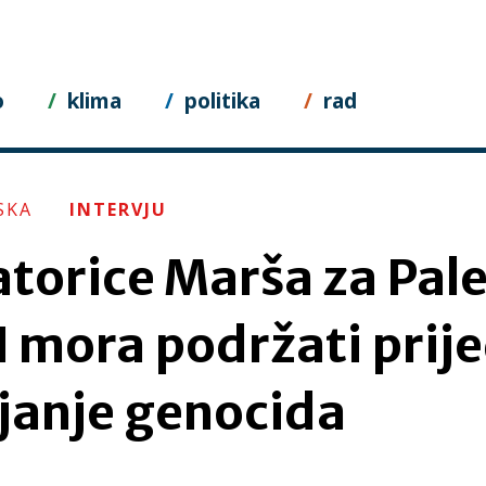
o
klima
politika
rad
SKA
INTERVJU
torice Marša za Pale
 mora podržati prije
janje genocida