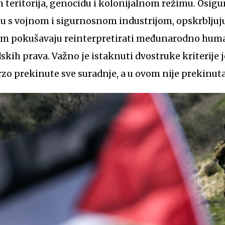
h teritorija, genocidu i kolonijalnom režimu. Osigu
ju s vojnom i sigurnosnom industrijom, opskrbljuj
om pokušavaju reinterpretirati međunarodno huma
skih prava. Važno je istaknuti dvostruke kriterije 
rzo prekinute sve suradnje, a u ovom nije prekinut