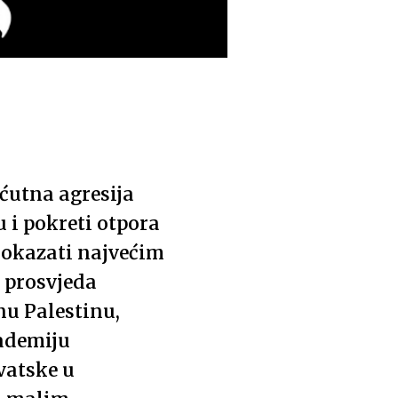
ćutna agresija
 i pokreti otpora
o dokazati najvećim
i prosvjeda
nu Palestinu,
kademiju
vatske u