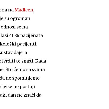
rena na
Madleen
,
koje su ogroman
 odnosi se na
ulazi 41 % pacijenata
kološki pacijenti.
ustav daje, a
tvrditi te smrti. Kada
me. Što ćemo sa svima
, da ne spominjemo
i više ne postoji
vaki dan ne znači da