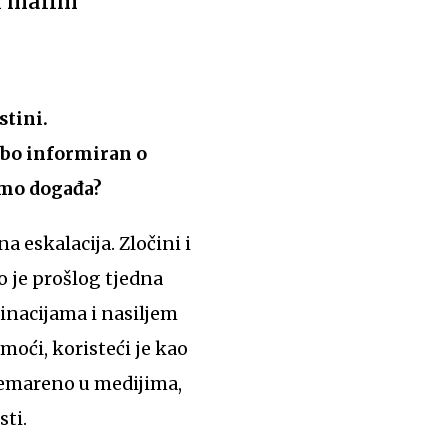
i malim
stini.
labo informiran o
tamo događa?
a eskalacija. Zločini i
o je prošlog tjedna
kinacijama i nasiljem
oći, koristeći je kao
anemareno u medijima,
sti.