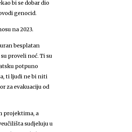
ekao bi se dobar dio
rovodi genocid.
dnosu na 2023.
guran besplatan
su proveli noć. Ti su
rvatsku potpuno
 ti ljudi ne bi niti
vor za evakuaciju od
m projektima, a
eučilišta sudjeluju u