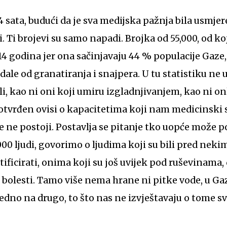
24 sata, budući da je sva medijska pažnja bila usmje
di. Ti brojevi su samo napadi. Brojka od 55,000, od 
14 godina jer ona sačinjavaju 44 % populacije Gaze,
dale od granatiranja i snajpera. U tu statistiku ne 
rli, kao ni oni koji umiru izgladnjivanjem, kao ni on
 potvrđen ovisi o kapacitetima koji nam medicinski s
 ne postoji. Postavlja se pitanje tko uopće može po
00 ljudi, govorimo o ljudima koji su bili pred neki
ficirati, onima koji su još uvijek pod ruševinama
bolesti. Tamo više nema hrane ni pitke vode, u Gaz
 jedno na drugo, to što nas ne izvještavaju o tome s