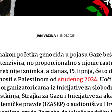
/
JAN VRŽINA
15.06.2025.
nakon početka genocida u pojasu Gaze beš
tenzivira, no proporcionalno s njome rastu
greb nije iznimka, a danas, 15. lipnja, će t
nosti s Palestinom od
studenog 2024
. Uoč
 organizatoricama iz Inicijative za slobod
tkinja, Štrajka za Gazu i Inicijative za a
istemičke pravde (IZASEP) o sudioništvu Hr