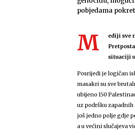
genocidu, mogućn
pobjedama pokret
M
ediji sve
Pretposta
situaciji
Posrijedi je logičan i
masakri su sve brutal
ubijeno 150 Palestinac
uz podršku zapadnih 
još jedno polje gdje 
a u većini slučajeva vi