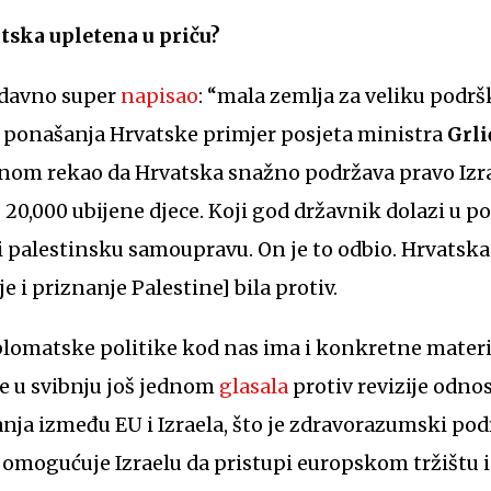
tska upletena u priču?
edavno super
napisao
: “mala zemlja za veliku podr
ja ponašanja Hrvatske primjer posjeta ministra
Grl
jednom rekao da Hrvatska snažno podržava pravo Iz
 20,000 ubijene djece. Koji god državnik dolazi u po
i palestinsku samoupravu. On je to odbio. Hrvatska
e i priznanje Palestine] bila protiv.
iplomatske politike kod nas ima i konkretne materi
je u svibnju još jednom
glasala
protiv revizije odnos
ja između EU i Izraela, što je zdravorazumski podr
omogućuje Izraelu da pristupi europskom tržištu i