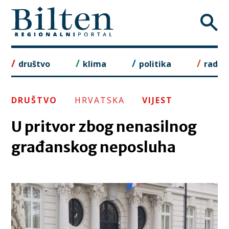
Skip
to
content
društvo
klima
politika
rad
DRUŠTVO
HRVATSKA
VIJEST
U pritvor zbog nenasilnog
građanskog neposluha