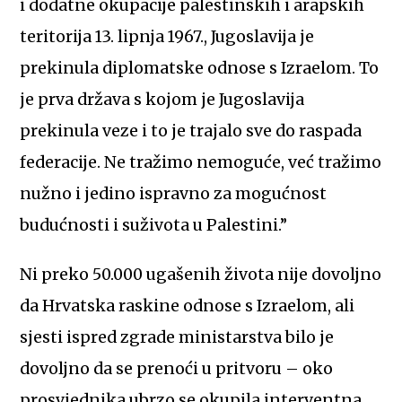
i dodatne okupacije palestinskih i arapskih
teritorija 13. lipnja 1967., Jugoslavija je
prekinula diplomatske odnose s Izraelom. To
je prva država s kojom je Jugoslavija
prekinula veze i to je trajalo sve do raspada
federacije. Ne tražimo nemoguće, već tražimo
nužno i jedino ispravno za mogućnost
budućnosti i suživota u Palestini.”
Ni preko 50.000 ugašenih života nije dovoljno
da Hrvatska raskine odnose s Izraelom, ali
sjesti ispred zgrade ministarstva bilo je
dovoljno da se prenoći u pritvoru – oko
prosvjednika ubrzo se okupila interventna