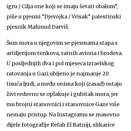
igru / Cilja one koji se imaju šetati obalom”,
piše u pjesmi “Djevojka / Vrisak” palestinski
pjesnik Mahmud Darviš.
Šum mora u njegovim se pjesmama stapa s
artiljerijom tenkova, ratnih aviona i brodova.
U posljednjih dva i pol mjeseca izraelskog
ratovanja u Gazi ubijeno je najmanje 20
tisuća ljudi, a među onima koji (zasad) ostaju
živi redovno se oplakuje i gubitak mora, jer
mu brojni stanovnici i stanovnice Gaze više
nemaju pristup. Na Instagramu se masovno
dijele fotografije Refah El Batniji, slikarice