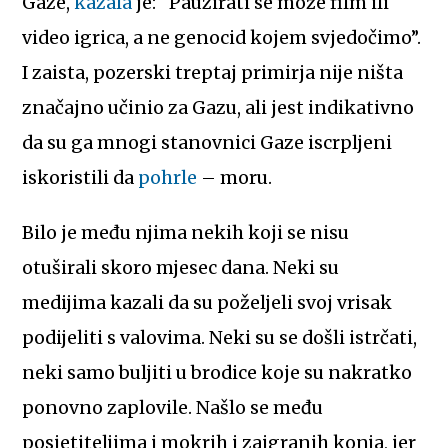
Gaze,
kazala
je: “Pauzirati se može film ili
video igrica, a ne genocid kojem svjedočimo”.
I zaista, pozerski treptaj primirja nije ništa
značajno učinio za Gazu, ali jest indikativno
da su ga mnogi stanovnici Gaze iscrpljeni
iskoristili da
pohrle
– moru.
Bilo je među njima nekih koji se nisu
otuširali skoro mjesec dana. Neki su
medijima kazali da su poželjeli svoj vrisak
podijeliti s valovima. Neki su se došli istrčati,
neki samo buljiti u brodice koje su nakratko
ponovno zaplovile. Našlo se među
posjetiteljima i mokrih i zaigranih konja, jer