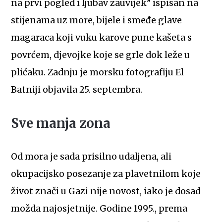
na prvi pogled i ljubav zauvijek” ispisan na
stijenama uz more, bijele i smeđe glave
magaraca koji vuku karove pune kašeta s
povrćem, djevojke koje se grle dok leže u
plićaku. Zadnju je morsku fotografiju El
Batniji objavila 25. septembra.
Sve manja zona
Od mora je sada prisilno udaljena, ali
okupacijsko posezanje za plavetnilom koje
život znači u Gazi nije novost, iako je dosad
možda najosjetnije. Godine 1995., prema