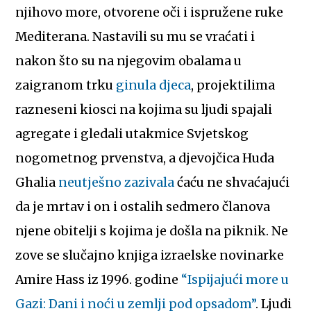
njihovo more, otvorene oči i ispružene ruke
Mediterana. Nastavili su mu se vraćati i
nakon što su na njegovim obalama u
zaigranom trku
ginula djeca
, projektilima
razneseni kiosci na kojima su ljudi spajali
agregate i gledali utakmice Svjetskog
nogometnog prvenstva, a djevojčica Huda
Ghalia
neutješno zazivala
ćaću ne shvaćajući
da je mrtav i on i ostalih sedmero članova
njene obitelji s kojima je došla na piknik. Ne
zove se slučajno knjiga izraelske novinarke
Amire Hass iz 1996. godine
“Ispijajući more u
Gazi: Dani i noći u zemlji pod opsadom”
. Ljudi