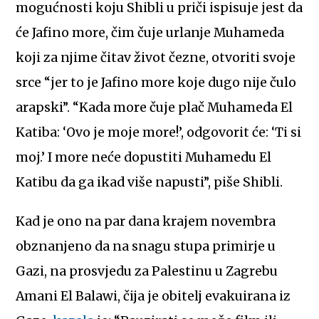
mogućnosti koju Shibli u priči ispisuje jest da
će Jafino more, čim čuje urlanje Muhameda
koji za njime čitav život čezne, otvoriti svoje
srce “jer to je Jafino more koje dugo nije čulo
arapski”. “Kada more čuje plač Muhameda El
Katiba: ‘Ovo je moje more!’, odgovorit će: ‘Ti si
moj.’ I more neće dopustiti Muhamedu El
Katibu da ga ikad više napusti”, piše Shibli.
Kad je ono na par dana krajem novembra
obznanjeno da na snagu stupa primirje u
Gazi, na prosvjedu za Palestinu u Zagrebu
Amani El Balawi, čija je obitelj evakuirana iz