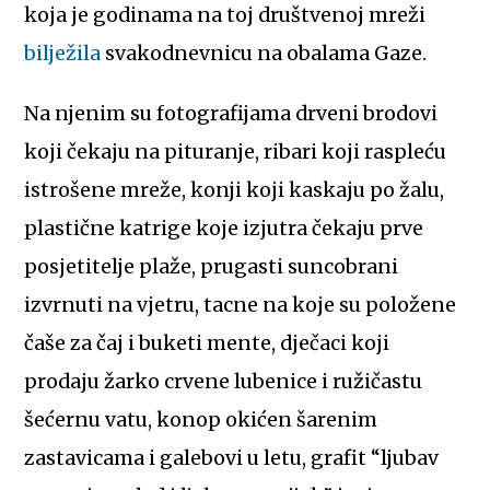
koja je godinama na toj društvenoj mreži
bilježila
svakodnevnicu na obalama Gaze.
Na njenim su fotografijama drveni brodovi
koji čekaju na pituranje, ribari koji raspleću
istrošene mreže, konji koji kaskaju po žalu,
plastične katrige koje izjutra čekaju prve
posjetitelje plaže, prugasti suncobrani
izvrnuti na vjetru, tacne na koje su položene
čaše za čaj i buketi mente, dječaci koji
prodaju žarko crvene lubenice i ružičastu
šećernu vatu, konop okićen šarenim
zastavicama i galebovi u letu, grafit “ljubav