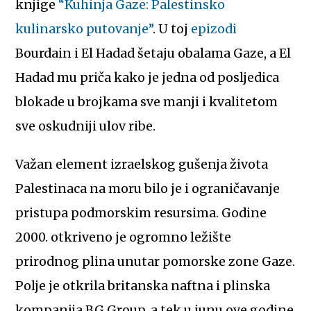
knjige
“Kuhinja Gaze: Palestinsko
kulinarsko putovanje”
. U toj
epizodi
Bourdain i El Hadad šetaju obalama Gaze, a El
Hadad mu priča kako je jedna od posljedica
blokade u brojkama sve manji i kvalitetom
sve oskudniji ulov ribe.
Važan element izraelskog gušenja života
Palestinaca na moru bilo je i ograničavanje
pristupa podmorskim resursima. Godine
2000. otkriveno je ogromno ležište
prirodnog plina unutar pomorske zone Gaze.
Polje je otkrila britanska naftna i plinska
kompanija BG Group, a tek u junu ove godine