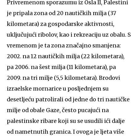
Privremenom sporazumu iz Osla II, Palestini
je pripala zona od 20 nautičkih milja (37
kilometara) za gospodarske aktivnosti,
uključujući ribolov, kao i rekreaciju uz obalu. S
vremenom je ta zona značajno smanjena:
2002. na 12 nautičkih milja (22 kilometara),
pa 2006. na šest milja (11 kilometara), pa
2009. na tri milje (5,5 kilometara). Brodovi
izraelske mornarice u posljednjem su
desetljeću patrolirali od jedne do tri nautičke
milje od obale Gaze, često pucajući na
palestinske ribare koji su se usudili ići dalje
od nametnutih granica. I ovoga je ljeta više