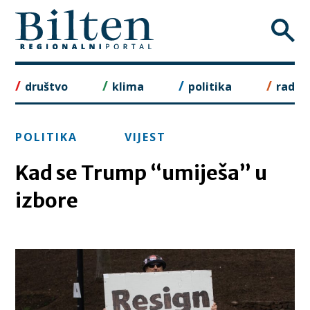
Skip
to
content
društvo
klima
politika
rad
POLITIKA
VIJEST
Kad se Trump “umiješa” u
izbore