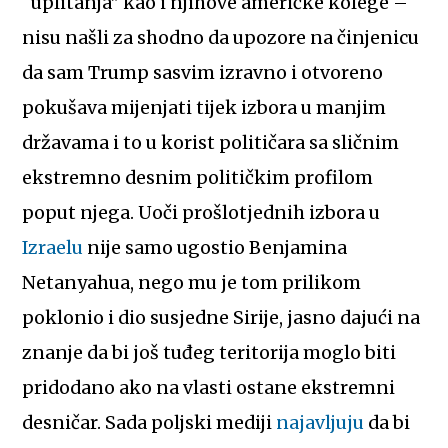
“uplitanja” kao i njihove američke kolege –
nisu našli za shodno da upozore na činjenicu
da sam Trump sasvim izravno i otvoreno
pokušava mijenjati tijek izbora u manjim
državama i to u korist političara sa sličnim
ekstremno desnim političkim profilom
poput njega. Uoči prošlotjednih izbora u
Izraelu
nije samo ugostio Benjamina
Netanyahua, nego mu je tom prilikom
poklonio i dio susjedne Sirije, jasno dajući na
znanje da bi još tuđeg teritorija moglo biti
pridodano ako na vlasti ostane ekstremni
desničar. Sada poljski mediji
najavljuju
da bi