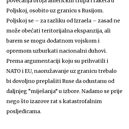
povećanja broja američkih trupa i raketa u
Poljskoj, osobito uz granicu s Rusijom.
Poljskoj se – za razliku od Izraela – zasad ne
može obećati teritorijalna ekspanzija, ali
barem se mogu dodatnom vojskom i
opremom uzburkati nacionalni duhovi.
Prema argumentaciji koju su prihvatili i
NATO i EU, naoružavanje uz granicu trebalo
bi dovoljno preplašiti Ruse da odustanu od
daljnjeg “miješanja” u izbore. Nadamo se prije
nego što izazove rat s katastrofalnim
posljedicama.