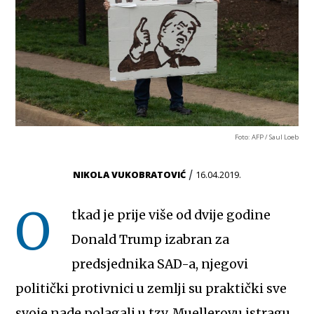
Foto: AFP / Saul Loeb
/
NIKOLA VUKOBRATOVIĆ
16.04.2019.
O
tkad je prije više od dvije godine
Donald Trump izabran za
predsjednika SAD-a, njegovi
politički protivnici u zemlji su praktički sve
svoje nade polagali u tzv. Muellerovu istragu.