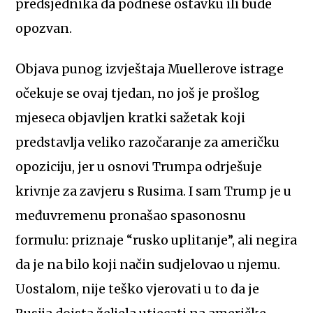
predsjednika da podnese ostavku ili bude
opozvan.
Objava punog izvještaja Muellerove istrage
očekuje se ovaj tjedan, no još je prošlog
mjeseca objavljen kratki sažetak koji
predstavlja veliko razočaranje za američku
opoziciju, jer u osnovi Trumpa odrješuje
krivnje za zavjeru s Rusima. I sam Trump je u
međuvremenu pronašao spasonosnu
formulu: priznaje “rusko uplitanje”, ali negira
da je na bilo koji način sudjelovao u njemu.
Uostalom, nije teško vjerovati u to da je