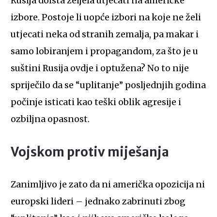
Rusija doista željela utjecati na američke
izbore. Postoje li uopće izbori na koje ne želi
utjecati neka od stranih zemalja, pa makar i
samo lobiranjem i propagandom, za što je u
suštini Rusija ovdje i optužena? No to nije
spriječilo da se “uplitanje” posljednjih godina
počinje isticati kao teški oblik agresije i
ozbiljna opasnost.
Vojskom protiv miješanja
Zanimljivo je zato da ni američka opozicija ni
europski lideri – jednako zabrinuti zbog