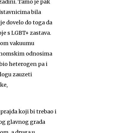
ozadini. Tamo je pak
stavnicima bila
 je dovelo do toga da
oje s LGBT+ zastava.
nekom vakuumu
ekonomskim odnosima
bio heterogen pa i
logu zauzeti
čke,
rajda koji bi trebao i
vog glavnog grada
čkom, a druga u