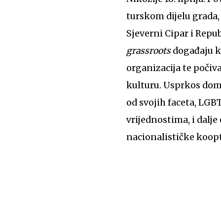
turskom dijelu grada,
Sjeverni Cipar i Repu
grassroots
događaju ko
organizacija te počiv
kulturu. Usprkos dom
od svojih faceta, LGBT
vrijednostima, i dalje
nacionalističke koopt