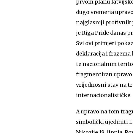
prvom planu latvijske
dugo vremena upravo 
najglasniji protivnik
je Riga Pride danas p
Svi ovi primjeri poka
deklaracija i frazem
te nacionalnim terito
fragmentiran upravo 
vrijednosni stav na tr
internacionalističke.
A upravo na tom tragu
simbolički ujediniti
Nikozije 18. lipnja. Po