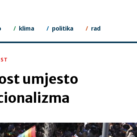
o
klima
politika
rad
EST
ost umjesto
ionalizma