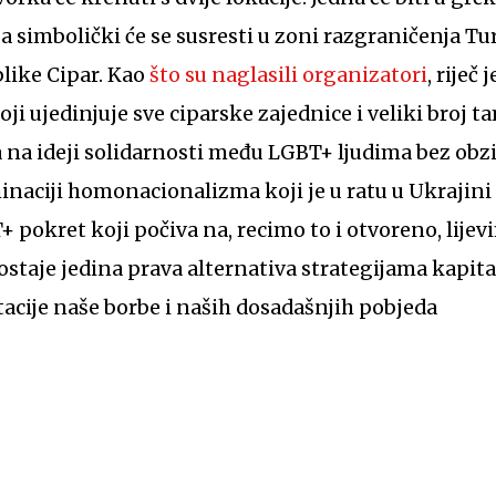
 a simbolički će se susresti u zoni razgraničenja T
blike Cipar. Kao
što su naglasili organizatori
, riječ
ji ujedinjuje sve ciparske zajednice i veliki broj 
a na ideji solidarnosti među LGBT+ ljudima bez obzi
inaciji homonacionalizma koji je u ratu u Ukrajin
+ pokret koji počiva na, recimo to i otvoreno, lije
 ostaje jedina prava alternativa strategijama kapital
acije naše borbe i naših dosadašnjih pobjeda