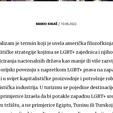
/
MARIO KIKAŠ
10.06.2022.
izam je termin koji je uvela američka filozofkinja 
litičke strategije kojima se LGBT+ zajednica i njiho
iciranja nacionalnih država kao manje ili više razvij
torijski povezuju s napretkom LGBT+ prava na zap
 u svijet kapitalističke proizvodnje i potrošnje ro
ristička industrija. U turizmu se pojedine destinaci
primjerice Izraela da bi potakle zapadnu LGBT+ sr
 tržištu, a ne primjerice Egiptu, Tunisu ili Tursk