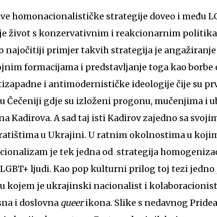
 je život s konzervativnim i reakcionarnim politika
 najočitiji primjer takvih strategija je angažiranje
jnim formacijama i predstavljanje toga kao borbe 
izapadne i antimodernističke ideologije čije su prv
 u Čečeniji gdje su izloženi progonu, mučenjima i 
 Kadirova. A sad taj isti Kadirov zajedno sa svoji
 ratištima u Ukrajini. U ratnim okolnostima u koj
ionalizam je tek jedna od strategija homogenizaci
e LGBT+ ljudi. Kao pop kulturni prilog toj tezi jedno
kojem je ukrajinski nacionalist i kolaboracionis
sna i doslovna
queer
ikona. Slike s nedavnog Pridea