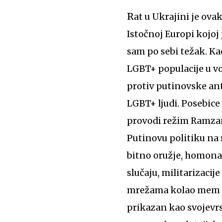
Rat u Ukrajini je ovakve homonacionalističke strategije doveo i među LGBT+ populaciju u
Istočnoj Europi kojoj
sam po sebi težak. Kao
LGBT+ populacije u vo
protiv putinovske ant
LGBT+ ljudi. Posebice
provodi režim Ramzana
Putinovu politiku na
bitno oružje, homonac
slučaju, militarizacij
mrežama kolao mem u 
prikazan kao svojevr