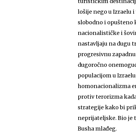
turističkim destinac
lošije nego u Izraelu
slobodno i opušteno ka
nacionalističke i šovi
nastavljaju na dugu tr
progresivnu zapadnu d
dugoročno onemogućuj
populacijom u Izraelu,
homonacionalizma empi
protiv terorizma kada
strategije kako bi prik
neprijateljske. Bio j
Busha mlađeg.