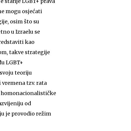
je stanje LGBT+ prava
 ne mogu osjećati
ije, osim što su
etno u Izraelu se
redstaviti kao
m, takve strategije
eđu LGBT+
svoju teoriju
 vremena tzv. rata
li homonacionalističke
azvijeniju od
ju je provodio režim