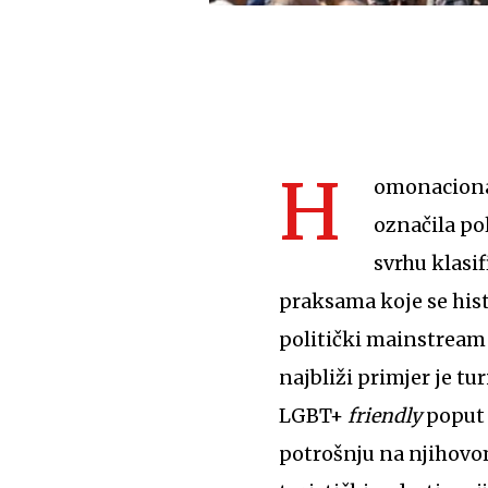
H
omonacional
označila po
svrhu klasif
praksama koje se his
politički mainstream i
najbliži primjer je tu
LGBT+
friendly
poput 
potrošnju na njihovom