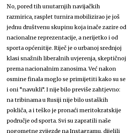
No, pored tih unutarnjih navijačkih
razmirica, rasplet turnira mobilizirao je još
jednu društvenu skupinu koja inače zazire od
nacionalne reprezentacije, a nerijetko i od
sporta općenitije. Riječ je o urbanoj srednjoj
klasi snažnih liberalnih uvjerenja, skeptičnoj
prema nacionalnim zanosima. Već nakon
osmine finala moglo se primijetiti kako su se
i oni “navukli”. I nije bilo previše zahtjevno:
na tribinama u Rusiji nije bilo ustaških
pokliča, a i teško je pronaći meritokratskije
područje od sporta. Svi su zapratili naše
nogometne zvijezde na Instagramu, dijelili