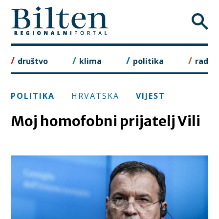
Skip
to
content
društvo
klima
politika
rad
POLITIKA
HRVATSKA
VIJEST
Moj homofobni prijatelj Vili