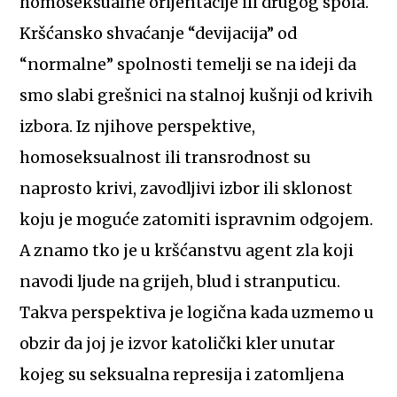
homoseksualne orijentacije ili drugog spola.
Kršćansko shvaćanje “devijacija” od
“normalne” spolnosti temelji se na ideji da
smo slabi grešnici na stalnoj kušnji od krivih
izbora. Iz njihove perspektive,
homoseksualnost ili transrodnost su
naprosto krivi, zavodljivi izbor ili sklonost
koju je moguće zatomiti ispravnim odgojem.
A znamo tko je u kršćanstvu agent zla koji
navodi ljude na grijeh, blud i stranputicu.
Takva perspektiva je logična kada uzmemo u
obzir da joj je izvor katolički kler unutar
kojeg su seksualna represija i zatomljena