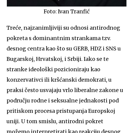
Foto: Ivan Tranfić
Treće, najzanimljiviji su odnosi antirodnog
pokreta s dominantnim strankama tzv.
desnog centra kao što su GERB, HDZ i SNS u
Bugarskoj, Hrvatskoj, i Srbiji. Iako se te
stranke ideološki pozicioniraju kao
konzervativci ili kršćanski demokrati, u
praksi često usvajaju vrlo liberalne zakone u
području rodne i seksualne jednakosti pod
pritiskom procesa pristupanja Europskoj
uniji. U tom smislu, antirodni pokret
možemo interpretirati kao reakciju desnog