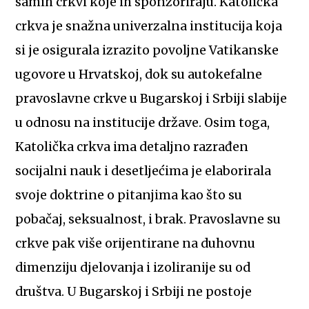
samih crkvi koje ih sponzoriraju. Katolička
crkva je snažna univerzalna institucija koja
si je osigurala izrazito povoljne Vatikanske
ugovore u Hrvatskoj, dok su autokefalne
pravoslavne crkve u Bugarskoj i Srbiji slabije
u odnosu na institucije države. Osim toga,
Katolička crkva ima detaljno razrađen
socijalni nauk i desetljećima je elaborirala
svoje doktrine o pitanjima kao što su
pobačaj, seksualnost, i brak. Pravoslavne su
crkve pak više orijentirane na duhovnu
dimenziju djelovanja i izoliranije su od
društva. U Bugarskoj i Srbiji ne postoje