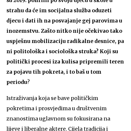
su 2019. pohrlili po svoju djecu u škole u
strahu da će im socijalna služba oduzeti
djecu i dati ih na posvajanje gej parovima u
inozemstvu. Zašto nitko nije očekivao tako
uspješnu mobilizaciju radikalne desnice, pa
ni politološka i sociološka struka? Koji su
politički procesi iza kulisa pripremili teren
za pojavu tih pokreta, i to baš u tom
periodu
?
Istraživanja koja se bave političkim
pokretima i prosvjedima u društvenim
znanostima uglavnom su fokusirana na
lijeve i liberalne aktere. Cijela tradicija i