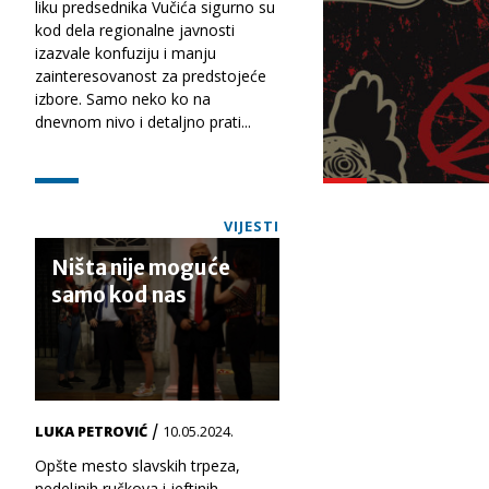
liku predsednika Vučića sigurno su
kod dela regionalne javnosti
izazvale konfuziju i manju
zainteresovanost za predstojeće
izbore. Samo neko ko na
dnevnom nivo i detaljno prati...
VIJESTI
Ništa nije moguće
samo kod nas
/
LUKA PETROVIĆ
10.05.2024.
Opšte mesto slavskih trpeza,
nedeljnih ručkova i jeftinih