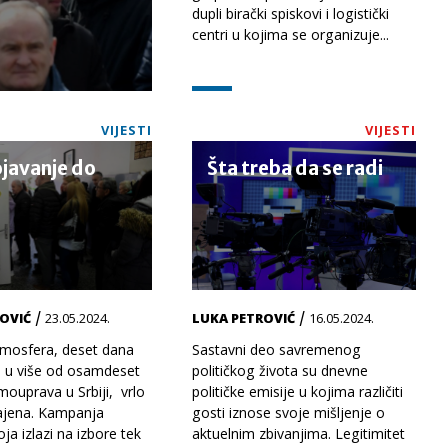
dupli birački spiskovi i logistički
centri u kojima se organizuje...
VIJESTI
VIJESTI
javanje do
Šta treba da se radi
a
/
/
OVIĆ
23.05.2024.
LUKA PETROVIĆ
16.05.2024.
atmosfera, deset dana
Sastavni deo savremenog
e u više od osamdeset
političkog života su dnevne
mouprava u Srbiji, vrlo
političke emisije u kojima različiti
ajena. Kampanja
gosti iznose svoje mišljenje o
oja izlazi na izbore tek
aktuelnim zbivanjima. Legitimitet