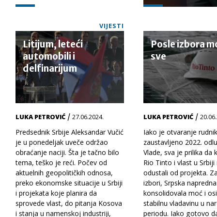
VIJESTI
Litijum, leteći
Posle izbora m
automobili i
sve
delfinarijum
/
/
LUKA PETROVIĆ
27.06.2024.
LUKA PETROVIĆ
20.06
Predsednik Srbije Aleksandar Vučić
Iako je otvaranje rudnik
je u ponedeljak uveče održao
zaustavljeno 2022. od
obraćanje naciji. Šta je tačno bilo
Vlade, sva je prilika da
tema, teško je reći. Počev od
Rio Tinto i vlast u Srbij
aktuelnih geopolitičkih odnosa,
odustali od projekta. Z
preko ekonomske situacije u Srbiji
izbori, Srpska napredna
i projekata koje planira da
konsolidovala moć i os
sprovede vlast, do pitanja Kosova
stabilnu vladavinu u n
i stanja u namenskoj industriji,
periodu. Iako gotovo d