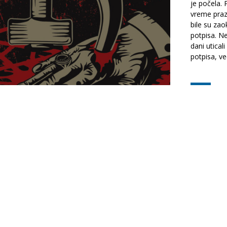
je počela.
vreme prazn
bile su zao
potpisa. N
dani uticali
potpisa, već 