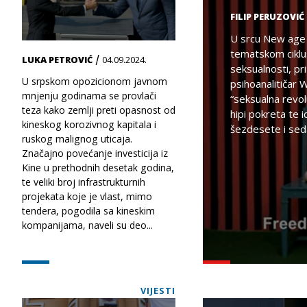
FILIP PERUZOVIĆ
U srcu New age 
tematskom ciklus
/
LUKA PETROVIĆ
04.09.2024.
seksualnosti, pri
U srpskom opozicionom javnom
psihoanalitičar 
mnjenju godinama se provlači
“seksualna revolu
teza kako zemlji preti opasnost od
hipi pokreta te i
kineskog korozivnog kapitala i
šezdesete i se
ruskog malignog uticaja.
Značajno povećanje investicija iz
Kine u prethodnih desetak godina,
te veliki broj infrastrukturnih
projekata koje je vlast, mimo
tendera, pogodila sa kineskim
kompanijama, naveli su deo...
VIJESTI