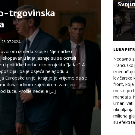
Svoji 
ko-trgovinska
a
/
25.07.2024.
LUKA PETR
ovorom između Srbije i Njemačke i
iskopavanju litija jasnije su se ocrtali
Nedavno za
ri političke borbe oko projekta “Jadar”. Ali
Francuskoj
 opozicija i dalje osjeća nelagodu u
iznenađuju
cija Europske unije. Krajnje je vrijeme da se
levičarske 
 s međunarodnom zajednicom zamijeni
front, koja
mestu po b
od kuće. Prošle nedelje […]
mandata. N
umanjivati
okupljanja 
miliona gl
su efekti ta