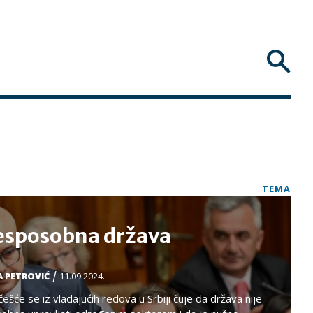
TEMA
esposobna država
/
 PETROVIĆ
11.09.2024.
češće se iz vladajućih redova u Srbiji čuje da država nije