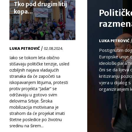
Tko pod drugim litij
Politič
kopa…
razmen
LUKA PETROVIĆ
/
LUKA PETROVIĆ
02.08.2024.
Postignutim dog
Europske unije o 
Iako se tokom leta obično
ideološki paramet
stišavaju političke tenzije, usled
čini se da lijeva
ozbiljnih najava vladajućih
kritiziranju pozi
stranaka da će započeti sa
iskopavanjem litijuma, protesti
vjera u dijalog
protiv projekta “Jadar” se
organiziranjem k
održavaju u gotovo svim
delovima Srbije. Široka
mobilizacija motivisana je
strahom da će projekat imati
štetne posledice po životnu
sredinu na širem...