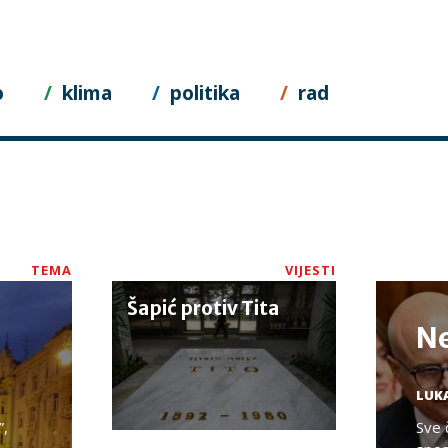
o
klima
politika
rad
TEMA
VIJESTI
Šapić protiv Tita
N
LUKA
”,
Sve 