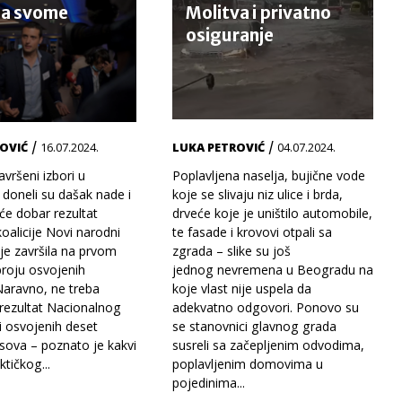
na svome
Molitva i privatno
osiguranje
/
/
OVIĆ
16.07.2024.
LUKA PETROVIĆ
04.07.2024.
vršeni izbori u
Poplavljena naselja, bujične vode
 doneli su dašak nade i
koje se slivaju niz ulice i brda,
će dobar rezultat
drveće koje je uništilo automobile,
koalicije Novi narodni
te fasade i krovovi otpali sa
 je završila na prvom
zgrada – slike su još
roju osvojenih
jednog nevremena u Beogradu na
aravno, ne treba
koje vlast nije uspela da
 rezultat Nacionalnog
adekvatno odgovori. Ponovo su
i osvojenih deset
se stanovnici glavnog grada
asova – poznato je kakvi
susreli sa začepljenim odvodima,
ktičkog...
poplavljenim domovima u
pojedinima...