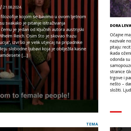
/
21.08.2024.
filozofije kojom se bavimo u ovom ljetnom
u svakako je pitanje istraživanja
DORA LEVA
 čemu je jedan od ključnih autora austrijski
Očajne maj
Wilhelm Reich. Osim što je skovao frazu
nazivale no
cija”, izvršio je velik utjecaj na pripadnike
pitaju: reci
deju slobodne ljubavi koja je obilježila kasne
ikada oženi
damdesete […]
odonda su p
samopouzda
stranice Glo
trgove i p
nešto – da
složiti. Lju
TEMA