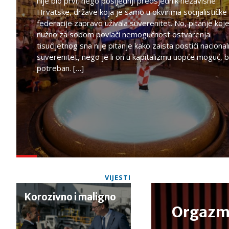
nije bio prvi, nego posljednji predsjednik nezavisne
Hrvatske, države koja je samo u okvirima socijalističke
federacije zapravo uživala suverenitet. No, pitanje koj
nužno za sobom povlači nemogućnost ostvarenja
tisućljetnog sna nije pitanje kako zaista postići nacional
suverenitet, nego je li on u kapitalizmu uopće moguć, bi
potreban. […]
VIJESTI
Korozivno i maligno
Orgazm