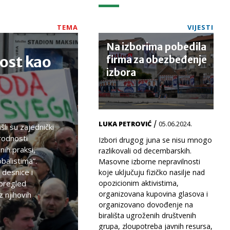
TEMA
VIJESTI
Na izborima pobedila
ost kao
firma za obezbeđenje
izbora
/
LUKA PETROVIĆ
05.06.2024.
li su zajednički
rodnosti
Izbori drugog juna se nisu mnogo
nih praksi,
razlikovali od decembarskih.
balistima”.
Masovne izborne nepravilnosti
desnice i
koje uključuju fizičko nasilje nad
 pregled
opozicionim aktivistima,
organizovana kupovina glasova i
z njihovih
organizovano dovođenje na
birališta ugroženih društvenih
grupa, zloupotreba javnih resursa,