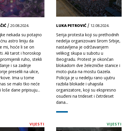
/
/
ČIĆ
20.08.2024.
LUKA PETROVIĆ
12.08.2024.
ke nekada su potajno
Serija protesta koji su prethodnih
ćnu astro liniju da
nedelja organizovani širom Srbije,
te mi, hoće li se on
nastavljena je održavanjem
ti. Ali tarot i horoskop
velikog skupa u subotu u
romijenili ruho, stekli
Beogradu. Protest je okončan
nje i sa zadnje
blokadom dve železničke stanice i
rije preselili na ulice,
moto-puta na mostu Gazela.
arkove. Ima u tome
Policija je u nedelju rano ujutru
nas se malo tko neće
razbila blokade i uhapsila
di loše dane pripisuju...
organizatore, koji su ekspresno
osuđeni na trideset i četrdeset
dana...
VIJESTI
VIJESTI