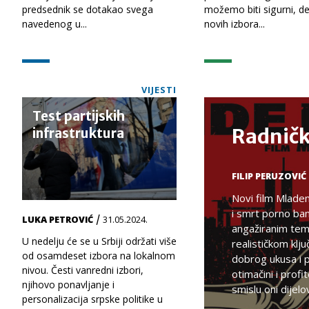
predsednik se dotakao svega
možemo biti sigurni, de
navedenog u...
novih izbora...
VIJESTI
Test partijskih
Radničk
infrastruktura
FILIP PERUZOVIĆ
Novi film Mladen
i smrt porno ba
/
LUKA PETROVIĆ
31.05.2024.
angažiranim tem
U nedelju će se u Srbiji održati više
realističkom klj
od osamdeset izbora na lokalnom
dobrog ukusa i pr
nivou. Česti vanredni izbori,
otimačini i pro
njihovo ponavljanje i
smislu oni dijelo
personalizacija srpske politike u