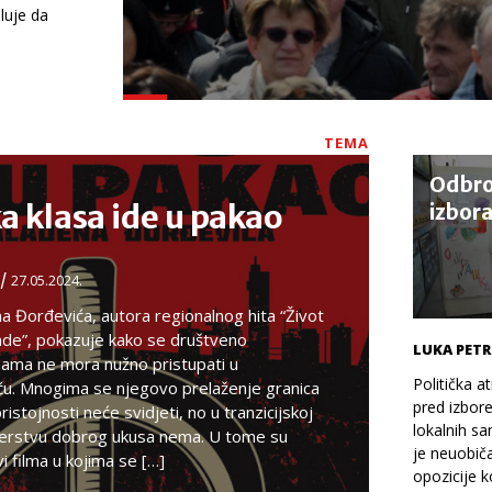
luje da
TEMA
Odbro
a klasa ide u pakao
izbor
/
27.05.2024.
a Đorđevića, autora regionalnog hita “Život
nde”, pokazuje kako se društveno
LUKA PETR
ama ne mora nužno pristupati u
Politička 
uču. Mnogima se njegovo prelaženje granica
pred izbor
istojnosti neće svidjeti, no u tranzicijskoj
lokalnih sa
fiterstvu dobrog ukusa nema. U tome su
je neuobič
vi filma u kojima se […]
opozicije k