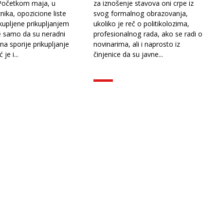
 Početkom maja, u
za iznošenje stavova oni crpe iz
ika, opozicione liste
svog formalnog obrazovanja,
kupljene prikupljanjem
ukoliko je reč o politikolozima,
e samo da su neradni
profesionalnog rada, ako se radi o
 na sporije prikupljanje
novinarima, ali i naprosto iz
je i...
činjenice da su javne...