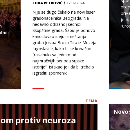
spos
/
LUKA PETROVIĆ
17.09.2024.
prep
Nije se dugo čekalo na novi biser
e
priv
gradonačelnika Beograda. Na
je da
nedavno održanoj sednici
ni
“uro
Skupštine grada, Šapić je ponovo
tan i
kandidovao ideju izmeštanja
groba Josipa Broza Tita iz Muzeja
Jugoslavije, kako bi se konačno
“raskinulo sa jednim od
najmračnijih perioda srpske
istorije”. Istakao je i da bi trebalo
izgraditi spomenik...
TEMA
Novo 
om protiv neuroza