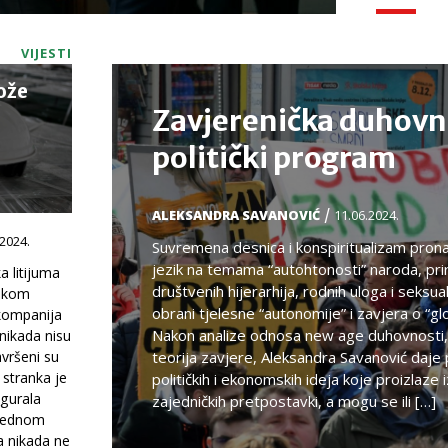
VIJESTI
ože
Zavjerenička duhovn
politički program
/
ALEKSANDRA SAVANOVIĆ
11.06.2024.
.2024.
Suvremena desnica i konspiritualizam pronaš
jezik na temama “autohtonosti” naroda, pri
a litijuma
društvenih hijerarhija, rodnih uloga i seksual
lukom
obrani tjelesne “autonomije” i zavjera o “glo
 kompanija
Nakon analize odnosa new age duhovnosti, 
i nikada nisu
avršeni su
teorija zavjere, Aleksandra Savanović daje
 stranka je
političkih i ekonomskih ideja koje proizlaze i
igurala
zajedničkih pretpostavki, a mogu se ili […]
arednom
a nikada ne