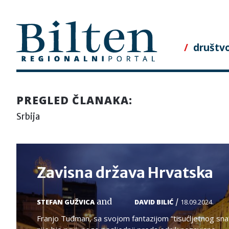
Skip
to
content
društv
PREGLED ČLANAKA:
Srbija
Zavisna država Hrvatska
and
/
STEFAN GUŽVICA
DAVID BILIĆ
18.09.2024.
Franjo Tuđman, sa svojom fantazijom “tisućljetnog sna