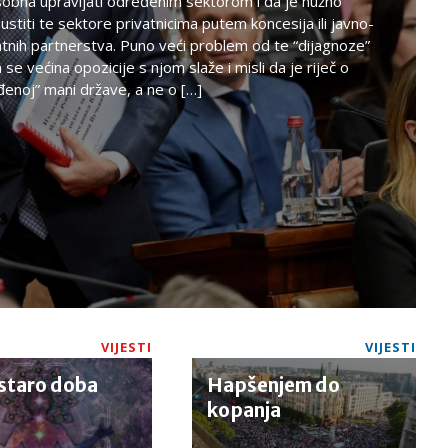
obna upravljati određenim sektorom i da je nužno
ustiti te sektore privatnicima putem koncesija ili javno-
atnih partnerstva. Puno veći problem od te “dijagnoze”
 se većina opozicije s njom slaže i misli da je riječ o
đenoj” mani države, a ne o […]
VIJESTI
VIJESTI
staro doba
Hapšenjem do
kopanja