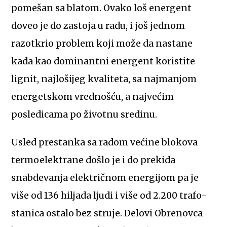
pomešan sa blatom. Ovako loš energent
doveo je do zastoja u radu, i još jednom
razotkrio problem koji može da nastane
kada kao dominantni energent koristite
lignit, najlošijeg kvaliteta, sa najmanjom
energetskom vrednošću, a najvećim
posledicama po životnu sredinu.
Usled prestanka sa radom većine blokova
termoelektrane došlo je i do prekida
snabdevanja električnom energijom pa je
više od 136 hiljada ljudi i više od 2.200 trafo-
stanica ostalo bez struje. Delovi Obrenovca