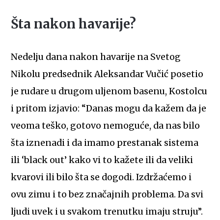
Šta nakon havarije?
Nedelju dana nakon havarije na Svetog
Nikolu predsednik Aleksandar Vučić posetio
je rudare u drugom uljenom basenu, Kostolcu
i pritom izjavio: “Danas mogu da kažem da je
veoma teško, gotovo nemoguće, da nas bilo
šta iznenadi i da imamo prestanak sistema
ili ‘black out’ kako vi to kažete ili da veliki
kvarovi ili bilo šta se dogodi. Izdržaćemo i
ovu zimu i to bez značajnih problema. Da svi
ljudi uvek i u svakom trenutku imaju struju”.