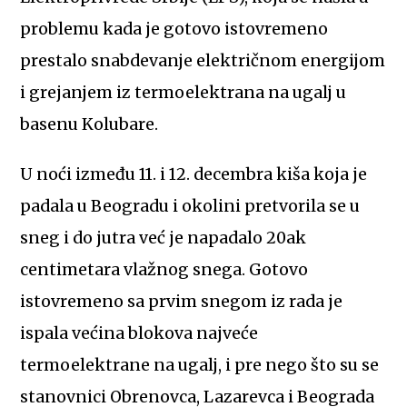
problemu kada je gotovo istovremeno
prestalo snabdevanje električnom energijom
i grejanjem iz termoelektrana na ugalj u
basenu Kolubare.
U noći između 11. i 12. decembra kiša koja je
padala u Beogradu i okolini pretvorila se u
sneg i do jutra već je napadalo 20ak
centimetara vlažnog snega. Gotovo
istovremeno sa prvim snegom iz rada je
ispala većina blokova najveće
termoelektrane na ugalj, i pre nego što su se
stanovnici Obrenovca, Lazarevca i Beograda