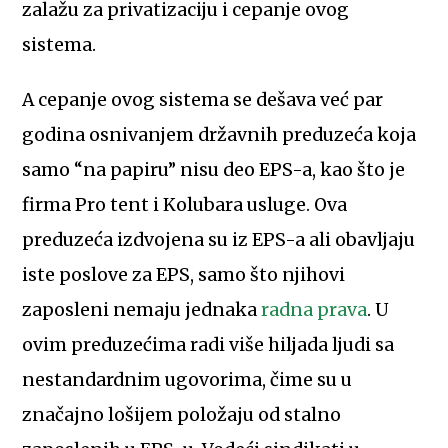
zalažu za privatizaciju i cepanje ovog
sistema.
A cepanje ovog sistema se dešava već par
godina osnivanjem državnih preduzeća koja
samo “na papiru” nisu deo EPS-a, kao što je
firma Pro tent i Kolubara usluge. Ova
preduzeća izdvojena su iz EPS-a ali obavljaju
iste poslove za EPS, samo što njihovi
zaposleni nemaju jednaka
radna prava
. U
ovim preduzećima radi više hiljada ljudi sa
nestandardnim ugovorima, čime su u
značajno lošijem položaju od stalno