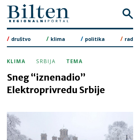
Skip
to
content
društvo
klima
politika
rad
KLIMA
SRBIJA
TEMA
Sneg “iznenadio”
Elektroprivredu Srbije