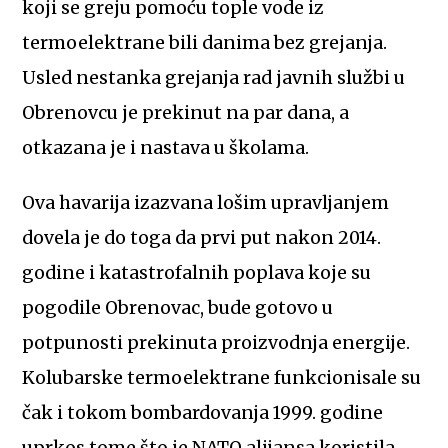
koji se greju pomoću tople vode iz
termoelektrane bili danima bez grejanja.
Usled nestanka grejanja rad javnih službi u
Obrenovcu je prekinut na par dana, a
otkazana je i nastava u školama.
Ova havarija izazvana lošim upravljanjem
dovela je do toga da prvi put nakon 2014.
godine i katastrofalnih poplava koje su
pogodile Obrenovac, bude gotovo u
potpunosti prekinuta proizvodnja energije.
Kolubarske termoelektrane funkcionisale su
čak i tokom bombardovanja 1999. godine
uprkos tome što je NATO alijansa koristila