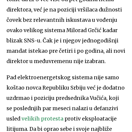
direktora, već je na poziciji vršilaca dužnosti
čovek bez relevantnih iskustava u vođenju
ovako velikog sistema Milorad Grčić kadar
blizak SNS-u. Čak je i njegov jednogodišnji
mandat istekao pre četiri i po godina, ali novi
direktor u međuvremenu nije izabran.
Pad elektroenergetskog sistema nije samo
koštao novca Republiku Srbiju već je dodatno
uzdrmao i poziciju predsednika Vučića, koji
se poslednjih par meseci nalazi u defanzivi
usled
velikih protesta
protiv eksploatacije
litijuma. Da bi oprao sebe i svoje najbliže