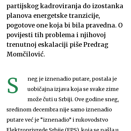
partijskog kadroviranja do izostanka
planova energetske tranzicije,
pogotove one koja bi bila pravedna. O
povijesti tih problema i njihovoj
trenutnoj eskalaciji piše Predrag
Momčilović.
S
neg je iznenadio putare, postala je
uobičajna izjava koja se svake zime
može čuti u Srbiji. Ove godine sneg,
sredinom decembra nije samo iznenadio
putare već je “iznenadio” i rukovodstvo
Elektroprivrede Srbije (EPS), koja se našla u