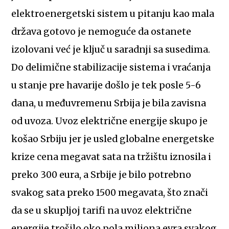
elektroenergetski sistem u pitanju kao mala
država gotovo je nemoguće da ostanete
izolovani već je ključ u saradnji sa susedima.
Do delimične stabilizacije sistema i vraćanja
u stanje pre havarije došlo je tek posle 5-6
dana, u međuvremenu Srbija je bila zavisna
od uvoza. Uvoz električne energije skupo je
košao Srbiju jer je usled globalne energetske
krize cena megavat sata na tržištu iznosila i
preko 300 eura, a Srbije je bilo potrebno
svakog sata preko 1500 megavata, što znači
da se u skupljoj tarifi na uvoz električne
energije trošilo oko pola miliona evra svakog