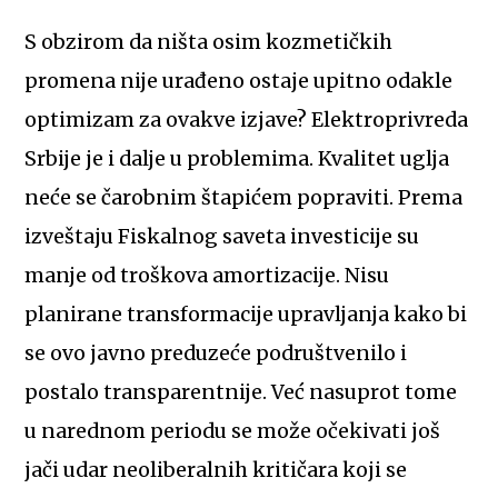
S obzirom da ništa osim kozmetičkih
promena nije urađeno ostaje upitno odakle
optimizam za ovakve izjave? Elektroprivreda
Srbije je i dalje u problemima. Kvalitet uglja
neće se čarobnim štapićem popraviti. Prema
izveštaju Fiskalnog saveta investicije su
manje od troškova amortizacije. Nisu
planirane transformacije upravljanja kako bi
se ovo javno preduzeće podruštvenilo i
postalo transparentnije. Već nasuprot tome
u narednom periodu se može očekivati još
jači udar neoliberalnih kritičara koji se