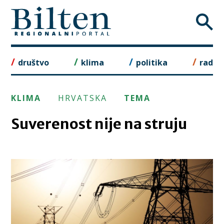
Skip
to
content
društvo
klima
politika
rad
KLIMA
HRVATSKA
TEMA
Suverenost nije na struju