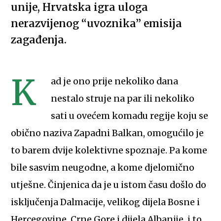
unije, Hrvatska igra uloga
nerazvijenog “uvoznika” emisija
zagađenja.
K
ad je ono prije nekoliko dana
nestalo struje na par ili nekoliko
sati u ovećem komadu regije koju se
obično naziva Zapadni Balkan, omogućilo je
to barem dvije kolektivne spoznaje. Pa kome
bile sasvim neugodne, a kome djelomično
utješne. Činjenica da je u istom času došlo do
isključenja Dalmacije, velikog dijela Bosne i
Hercegovine, Crne Gore i dijela Albanije, i to