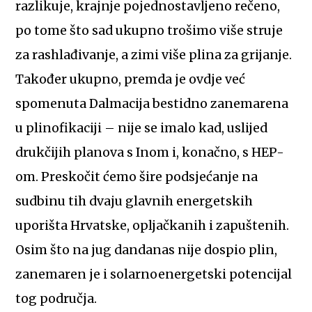
razlikuje, krajnje pojednostavljeno rečeno,
po tome što sad ukupno trošimo više struje
za rashlađivanje, a zimi više plina za grijanje.
Također ukupno, premda je ovdje već
spomenuta Dalmacija bestidno zanemarena
u plinofikaciji – nije se imalo kad, uslijed
drukčijih planova s Inom i, konačno, s HEP-
om. Preskočit ćemo šire podsjećanje na
sudbinu tih dvaju glavnih energetskih
uporišta Hrvatske, opljačkanih i zapuštenih.
Osim što na jug dandanas nije dospio plin,
zanemaren je i solarnoenergetski potencijal
tog područja.