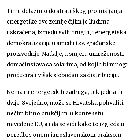
Time dolazimo do strateškog promišljanja
energetike ove zemlje čijim je ljudima
uskraćena, između svih drugih, i energetska
demokratizacija u smislu tzv. građanske
proizvodnje. Nadalje, u smjeru umreženosti
domaćinstava sa solarima, od kojih bi mnogi
producirali višak slobodan za distribuciju.
Nema ni energetskih zadruga, tek jedna ili
dvije. Svejedno, može se Hrvatska pohvaliti
nečim bitno drukčijim, u kontekstu
navedene EU, a i da se vidi kako to izgleda u
poredbi s onom jugoslavenskom praksom,