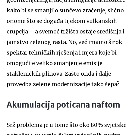
geoinženjeringa, ideju fumigacije atmosfere
kako bi se smanjilo sunčevo zračenje, slično
onome što se događa tijekom vulkanskih
erupcija – a svemoć tržišta ostaje središnja i
jamstvo zelenog rasta. No, već imamo širok
spektar tehničkih rješenja i mjera koje bi
omogućile veliko smanjenje emisije
stakleničkih plinova. Zašto onda i dalje
provedba zelene modernizacije tako šepa?
Akumulacija poticana naftom
Srž problema je u tome što oko 80% svjetske