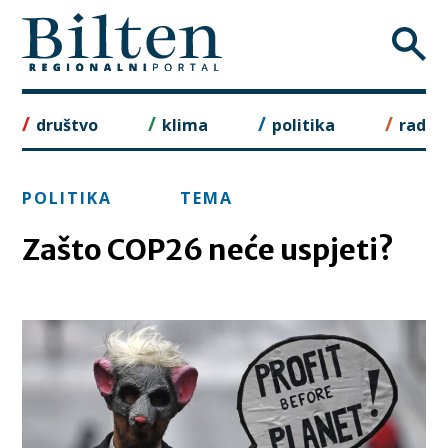
Skip
to
content
društvo
klima
politika
rad
POLITIKA
TEMA
Zašto COP26 neće uspjeti?