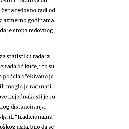
edovnih “radnika od
h žena redovno radi od
e srazmerno godinama.
 da je stopa redovnog
a statistiku rada iz
rada od kuće, i to su
 podela očekivano je
ih moglo je računati
ove nejednakosti je i u
nog distanciranja,
lja ih “tradicionalna”
oškog ugla, bilo da se