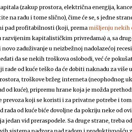
pitala (zakup prostora, električna energija, kance
ite na radu i tome slično), čime će se, s jedne stran
i pad profitabilnosti (koji, prema
mišljenju nekih
u razvijenim kapitalističkim privredama) a, sa drug
li novo zaduživanje u neizbežnoj nadolazećoj recesi
edati da se nekih troškova oslobodi, već će pokušat
ji rade od kuće teško da će dobiti naknadu za više u
prostora, troškove bržeg interneta (neophodnog uk
ad od kuće), pripremu hrane koja je možda prethod
 prevoza koji se koristi i za privatne potrebe i tom
 rada od kuće biće dovoljne da pokriju neke od ovih s
ja jedan vid preraspodele. Sa druge strane, treba o
vih sistema nadzora nad radom i produktivnošću z