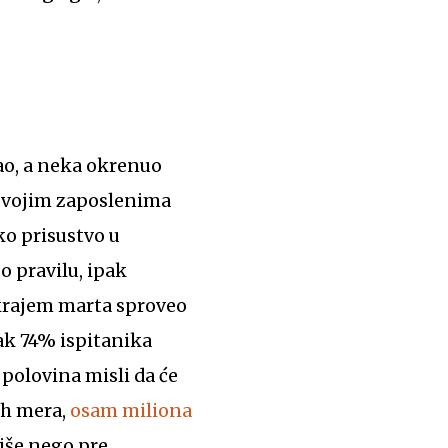
ao, a neka okrenuo
 svojim zaposlenima
ko prisustvo u
po pravilu, ipak
krajem marta sproveo
ak 74% ispitanika
 polovina misli da će
ih mera,
osam miliona
iše nego pre