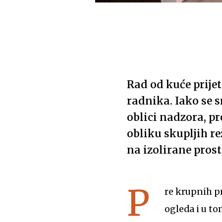
Rad od kuće prije
radnika. Iako se s
oblici nadzora, p
obliku skupljih re
na izolirane pros
P
re krupnih p
ogleda i u to