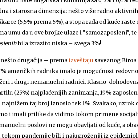
u na dnu liste Bugarska i Rumunija sa 0,3% i 0,4% r
rodna i starosna dimenzija: nešto više radno aktivni
karce (5,5% prema 5%), a stopa rada od kuće rast
na umu da u ove brojke ulaze i “samozaposleni”, te
slenih
bila izrazito niska – svega 3%!
la nešto drugačija – prema
izveštaju
saveznog Biroa z
7% američkih radnika imalo je mogućnost redovnog 
eri i drugi nemanuelni radnici. Klasno-dohodovna
rtilu (25%) najplaćenijih zanimanja, 19% zaposlen
u najnižem taj broj iznosio tek 1%. Svakako, uzrok 
smo i imali prilike da vidimo tokom primene socijal
manuelni poslovi ne mogu obavljati od kuće, a obav
u tokom pandemije bili i najugroženiji iz epidemiol