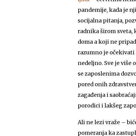
pandemije, kada je nj
socijalna pitanja, po
radnika širom sveta, 
doma a koji ne pripad
razumno je očekivati d
nedeljno. Sve je više 
se zaposlenima dozvol
pored onih zdravstve
zagađenja i saobraćaj
porodici i lakšeg zap
Ali ne lezi vraže – b
pomeranja ka zastupl