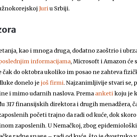
 južnokorejskoj
Juri
u Srbiji.
zora
etanja, kao i mnoga druga, dodatno zaoštrio i ubrz
poslednjim informacijama
, Microsoft i Amazon će
 čak do oktobra ukoliko im posao ne zahteva fizič
odluke donelo je
još firmi
. Najzanimljivije stvari se, 
ine i mimo udarnih naslova. Prema
anketi
koju je 
 317 finansijskih direktora i drugih menadžera, č
zaposlenih početi trajno da radi od kuće, dok skoro
vrtinom zaposlenih. U Nemačkoj, zbog epidemiološk
čke radne snage – radi od kuće, što je dvostruko v