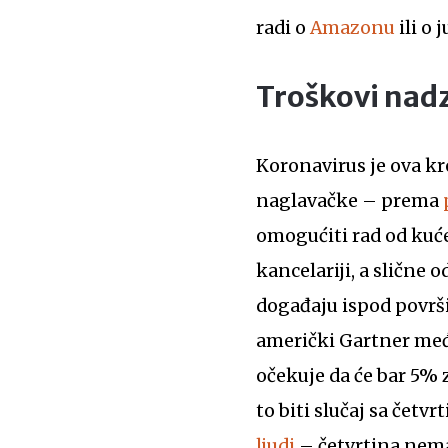
radi o
Amazonu
ili o
Troškovi nad
Koronavirus je ova kr
naglavačke – prema
omogućiti rad od kuće
kancelariji, a slične 
događaju ispod površ
američki Gartner među
očekuje da će bar 5% 
to biti slučaj sa čet
ljudi
– četvrtina nema