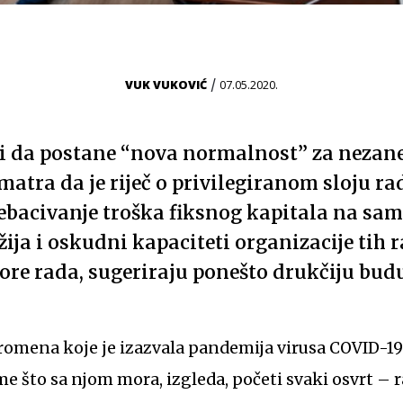
/
VUK VUKOVIĆ
07.05.2020.
ti da postane “nova normalnost” za nezan
matra da je riječ o privilegiranom sloju ra
rebacivanje troška fiksnog kapitala na sa
žija i oskudni kapaciteti organizacije tih
tore rada, sugeriraju ponešto drukčiju bud
romena koje je izazvala pandemija virusa COVID-19 –
me što sa njom mora, izgleda, početi svaki osvrt – r