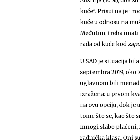
Austrija (10%), dok s
kuće”. Prisutna je i 
kuće u odnosu na muš
Međutim, treba imati 
rada od kuće kod
zapo
U SAD je situacija bi
septembra 2019, oko 
uglavnom bili menadž
izražena: u prvom kva
na ovu opciju, dok je 
tome što se, kao što 
mnogi slabo plaćeni, 
radnička klasa. Oni s