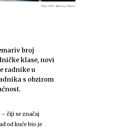
Foto: AFP / Behrouz Mehri
emariv broj
dničke klase, novi
me radnike u
 radnika s obzirom
ućnost.
 čiji se značaj
ad od kuće bio je