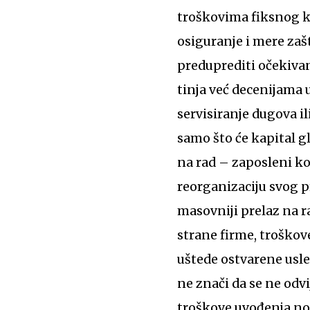
troškovima fiksnog ka
osiguranje i mere zašt
preduprediti očekivan
tinja već decenijama 
servisiranje dugova i
samo što će kapital gl
na rad – zaposleni ko
reorganizaciju svog 
masovniji prelaz na r
strane firme, troškove
uštede ostvarene usled
ne znači da se ne odvi
troškove uvođenja no