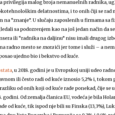
 privilegija malog broja nemanuelnih radnika, u
kotehnološkim delatnostima, i to onih čiji se rad
m na “znanje”. U slučaju zaposlenih u firmama sa f
gledali sa podozrenjem kao na još jedan način da se
ensera ili “radnika na daljinu” nisu imali drugog izbo
– na radno mesto se
mora
ići jer tome i služi – a nema
posao ujedno bio i bekstvo od kuće.
stata
, u 2018. godini je u Evropskoj uniji udeo ra
avnom ili često radi od kuće iznosio 5,2% i, tokom
 razliku od onih koji od kuće rade ponekad, čije se 
. godini. Od zemalja članica EU, vodeća je bila Hola
de od kuće, tik ispod nje bili su Finska (13,3%), Lu