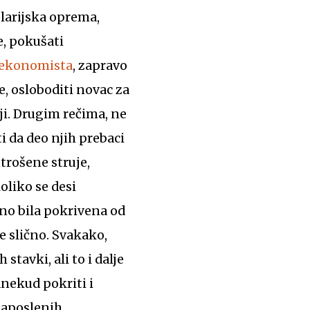
larijska oprema,
e, pokušati
 ekonomista
, zapravo
e, osloboditi novac za
ji. Drugim rečima, ne
i da deo njih prebaci
trošene struje,
oliko se desi
no bila pokrivena od
e slično. Svakako,
tavki, ali to i dalje
dnekud pokriti i
aposlenih.