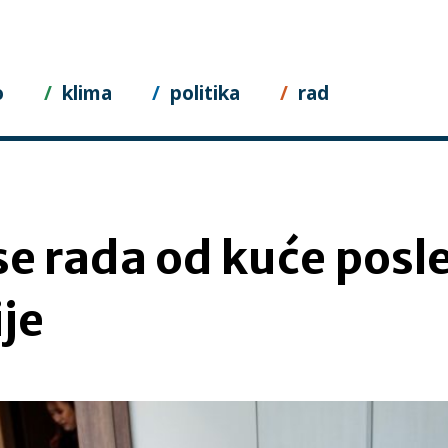
o
klima
politika
rad
se rada od kuće posl
je