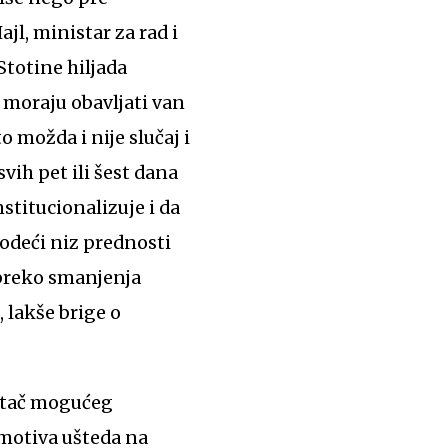
jl, ministar za rad i
Stotine hiljada
 moraju obavljati van
 možda i nije slučaj i
vih pet ili šest dana
nstitucionalizuje i da
odeći niz prednosti
preko smanjenja
 lakše brige o
retač mogućeg
motiva ušteda na