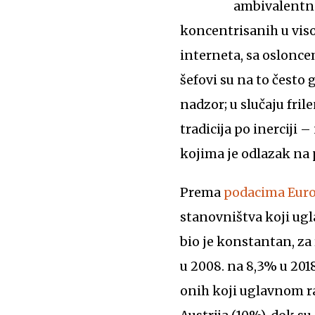
ambivalentna
koncentrisanih u viso
interneta, sa oslonce
šefovi su na to često 
nadzor; u slučaju fril
tradicija po inerciji 
kojima je odlazak na 
Prema
podacima Euro
stanovništva koji ugl
bio je konstantan, za
u 2008. na 8,3% u 2018
onih koji uglavnom ra