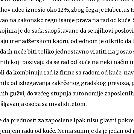
ihov udeo iznosio oko 12%, zbog čega je Hubertus Ha
zvao na zakonsko regulisanje prava na rad od kuće. 
kojima je do sada saopštavano da se njihovi poslovi
aju menadžerskom kadru, odjednom je otkrilo da to
a ih neće biti toliko jednostavno vratiti na posao s
onih koji pozivaju da se rad od kuće na neki način i
i da kombinuju rad iz firme sa radom od kuće, nav
nih: od izbegavanja zakrčenog gradskog prevoza, 
nih gužvi, do većeg stupnja autonomije zaposlenih,
ošljavanja osoba sa invaliditetom.
iće da prednosti za zaposlene ipak nisu glavni pok
jenijem radu od kuće. Nema sumnje da je jedan od 