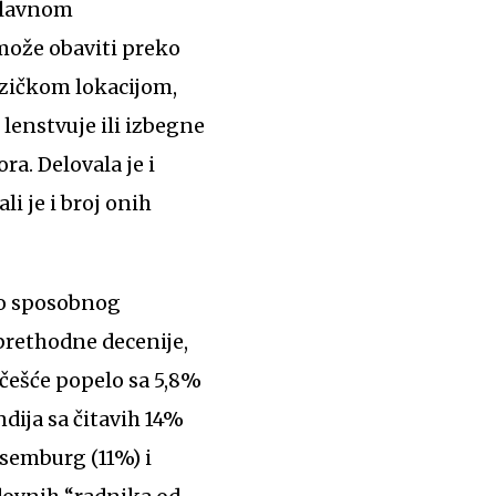
glavnom
 može obaviti preko
izičkom lokacijom,
 lenstvuje ili izbegne
ra. Delovala je i
li je i broj onih
dno sposobnog
 prethodne decenije,
učešće popelo sa 5,8%
ndija sa čitavih 14%
ksemburg (11%) i