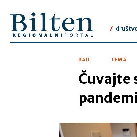
Skip
to
content
društv
RAD
TEMA
Čuvajte 
pandemi