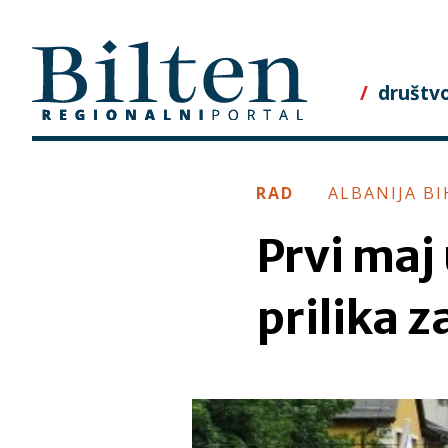
Skip
to
content
društv
RAD
ALBANIJA B
Prvi maj 
prilika z