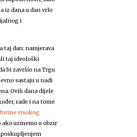
a iz dana u dan vrlo
jalnog i
za taj dan: namjerava
i taj ideološki
a bi završio na Trgu
evno sastaju u nadi
na. Ovih dana dijele
kođer, rade i na tome
eforme visokog
o ako uzmemo u obzir
 i poskupljenjem