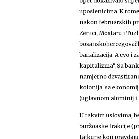
opet dokazivalo supe
uposlenicima. K tome,
nakon februarskih pro
Zenici, Mostaru i Tuzl
bosanskohercegovačkog
banalizacija. A evo i 
kapitalizma”. Sa ban
namjerno devastiranom
kolonija, sa ekonomi
(uglavnom aluminij i 
U takvim uslovima, be
buržoaske frakcije (pr
tajkune koji pravdaju