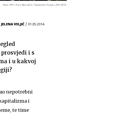
Foto: AFP / Elvis Barukčić / Generalni štrajk u BiH 2013.
d
/
JELENA VELJIĆ
01.05.2014.
egled
prosvjedi i s
ma i u kakvoj
giji?
kao nepotrebni
kapitalizma i
leme, te time