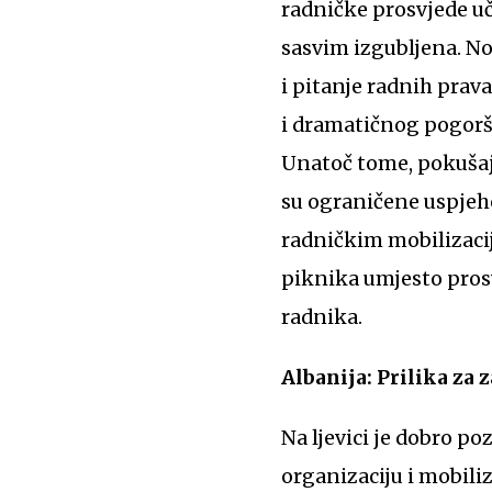
radničke prosvjede uč
sasvim izgubljena. N
i pitanje radnih prava
i dramatičnog pogorša
Unatoč tome, pokuša
su ograničene uspjehe
radničkim mobilizacija
piknika umjesto prosv
radnika.
Albanija: Prilika za 
Na ljevici je dobro 
organizaciju i mobili