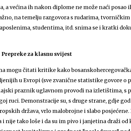
, a većina ih nakon diplome ne može naći posao il
 važno, na temelju razgovora s rudarima, tvorničkim
poslenima, studentima, itd. snima se i kratki dok
 Prepreke za klasnu svijest
ima mogu čitati kritike kako bosanskohercegovačka
jenijih u Evropi (sve zvanične statistike govore o 
jski praznik uglavnom provodi na izletištima, s p
oj ruci. Demonstracije su, s druge strane, gdje god 
opskih država, vrlo malobrojne i slabo posjećene. D
i nije tako loše i da su im pivo i janjetina draži od 