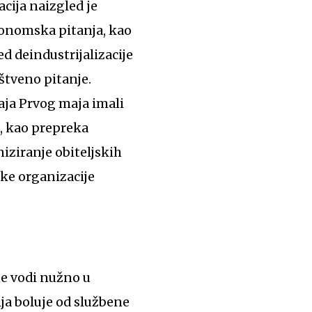
cija naizgled je
konomska pitanja, kao
ed deindustrijalizacije
štveno pitanje.
ja Prvog maja imali
, kao prepreka
niziranje obiteljskih
čke organizacije
ne vodi nužno u
ija boluje od službene