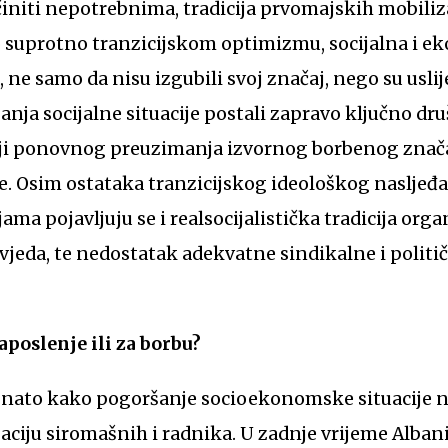
initi nepotrebnima, tradicija prvomajskih mobiliza
o suprotno tranzicijskom optimizmu, socijalna i e
, ne samo da nisu izgubili svoj značaj, nego su uslij
nja socijalne situacije postali zapravo ključno dru
ji ponovnog preuzimanja izvornog borbenog znača
. Osim ostataka tranzicijskog ideološkog nasljeđa
ma pojavljuju se i realsocijalistička tradicija orga
jeda, te nedostatak adekvatne sindikalne i politi
zaposlenje ili za borbu?
poznato kako pogoršanje socioekonomske situacije 
zaciju siromašnih i radnika. U zadnje vrijeme Alban