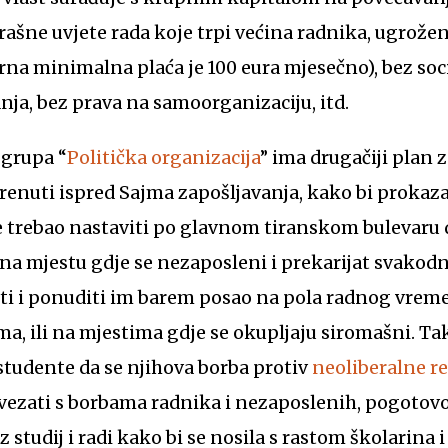
ašne uvjete rada koje trpi većina radnika, ugrožen
na minimalna plaća je 100 eura mjesečno), bez soci
ja, bez prava na samoorganizaciju, itd.
 grupa “
Politička organizacija
” ima drugačiji plan 
renuti ispred Sajma zapošljavanja, kako bi prokazal
 trebao nastaviti po glavnom tiranskom bulevaru d
a mjestu gdje se nezaposleni i prekarijat svakodn
ti i ponuditi im barem posao na pola radnog vreme
ma, ili na mjestima gdje se okupljaju siromašni. Ta
 studente da se njihova borba protiv
neoliberalne r
ezati s borbama radnika i nezaposlenih, pogotov
 studij i radi kako bi se nosila s rastom školarina