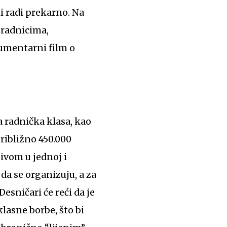
i radi prekarno. Na
 radnicima,
umentarni film o
 radnička klasa, kao
približno 450.000
ivom u jednoj i
da se organizuju, a za
esničari će reći da je
klasne borbe, što bi