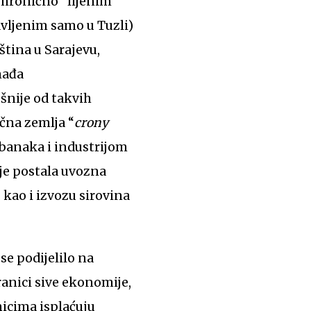
 hronično “lijenim”
vljenim samo u Tuzli)
tina u Sarajevu,
nađa
šnije od takvih
ična zemlja “
crony
banaka i industrijom
je postala uvozna
kao i izvozu sirovina
se podijelilo na
ranici sive ekonomije,
nicima isplaćuju