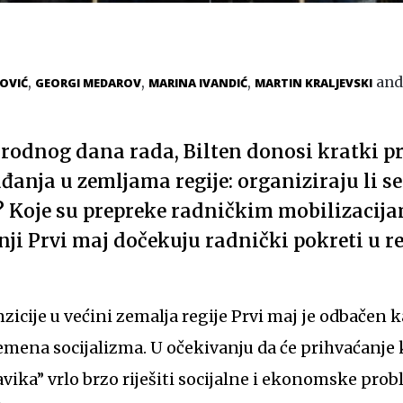
,
,
,
an
OVIĆ
GEORGI MEDAROV
MARINA IVANDIĆ
MARTIN KRALJEVSKI
dnog dana rada, Bilten donosi kratki pr
nja u zemljama regije: organiziraju li se 
 Koje su prepreke radničkim mobilizacija
nji Prvi maj dočekuju radnički pokreti u re
zicije u većini zemalja regije Prvi maj je odbačen 
emena socijalizma. U očekivanju da će prihvaćanje 
ika” vrlo brzo riješiti socijalne i ekonomske prob