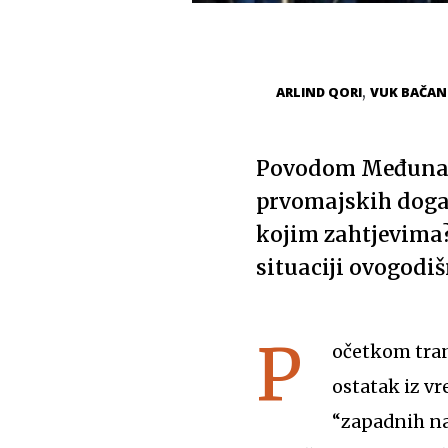
,
ARLIND QORI
VUK BAČAN
Povodom Međunaro
prvomajskih događa
kojim zahtjevima?
situaciji ovogodiš
P
očetkom tran
ostatak iz vr
“zapadnih nav