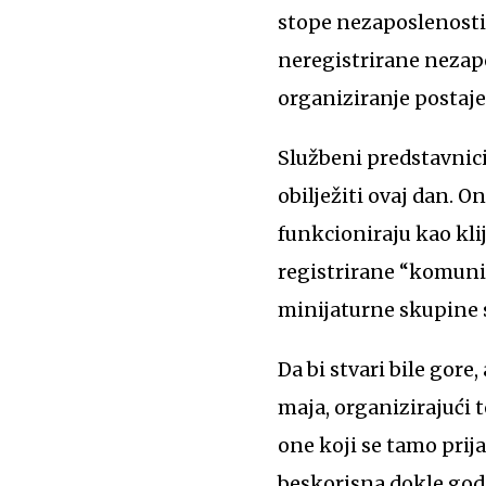
stope nezaposlenosti 
neregistrirane nezapo
organiziranje postaje 
Službeni predstavnici
obilježiti ovaj dan. 
funkcioniraju kao klij
registrirane “komunis
minijaturne skupine st
Da bi stvari bile gor
maja, organizirajući 
one koji se tamo prij
beskorisna dokle god