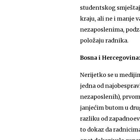
studentskog smještaja
kraju, ali ne i manje
nezaposlenima, podza
položaju radnika.
Bosna i Hercegovina:
Nerijetko se u medij
jedna od najobespravl
nezaposlenih), prvoma
janjećim butom u drug
razliku od zapadnoevr
to dokaz da radnicima 