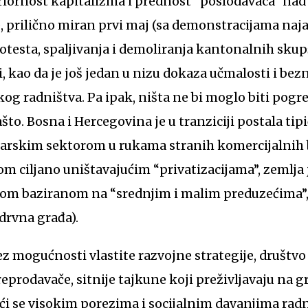
riornost kapitalizma i prednost “poslodavaca” nad
 prilično miran prvi maj (sa demonstracijama naja
testa, spaljivanja i demoliranja kantonalnih skupš
i, kao da je još jedan u nizu dokaza učmalosti i bez
 radništva. Pa ipak, ništa ne bi moglo biti pogre
zašto. Bosna i Hercegovina je u tranziciji postala tip
karskim sektorom u rukama stranih komercijalnih 
 ciljano uništavajućim “privatizacijama”, zemlja 
jom baziranom na “srednjim i malim preduzećima”, 
drvna građa).
z mogućnosti vlastite razvojne strategije, društvo 
eprodavače, sitnije tajkune koji preživljavaju na g
ći se visokim porezima i socijalnim davanjima rad