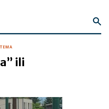
TEMA
a” ili