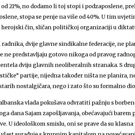
od 21%, no dodamo li toj stopi i podzaposlene, prek
slene, stopa se penje na više od 40%. U tim uvjeti
herojski čin, sličan političkoj organizaciji u dikta
 radnika, dvije glavne sindikalne federacije, ne pl
One ne predstavljaju gotovo nikoga od pravog radno
entela dviju glavnih neoliberalnih stranaka. S drug
tičke” partije, nijedna također ništa ne planira, n
arih nostalgičara, nego i zato što su formalno dio 
e, albanska vlada pokušava odvratiti pažnju s borbe
toga dana Sajam zapošljavanja, obećavajući barem p
ave. U ideološkom smislu, oni se prave da su klasna
 vlast surađuje s krupnim kapitalom na povećavanj