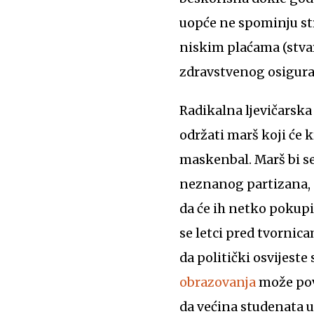
uopće ne spominju str
niskim plaćama (stvar
zdravstvenog osiguran
Radikalna ljevičarska
održati marš koji će k
maskenbal. Marš bi se
neznanog partizana, n
da će ih netko pokupi
se letci pred tvornica
da politički osvijeste
obrazovanja
može pov
da većina studenata uz