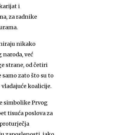
arijat i
ma, za radnike
turama.
aniraju nikako
g naroda, već
e strane, od četiri
e samo zato što su to
vladajuće koalicije.
ne simbolike Prvog
et tisuća poslova za
 proturječja
u zaposlenosti, iako