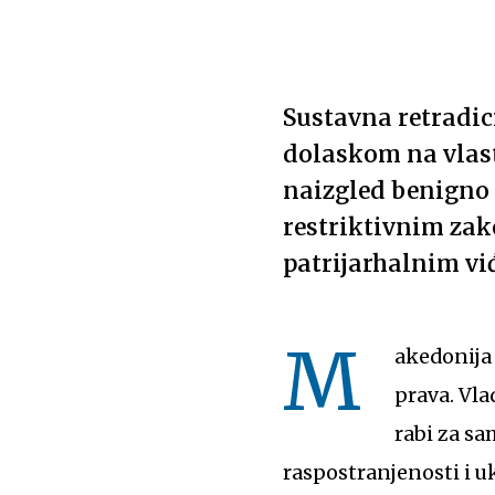
Sustavna retradic
dolaskom na vlast
naizgled benigno 
restriktivnim zak
patrijarhalnim vi
M
akedonija 
prava. Vla
rabi za sa
raspostranjenosti i 