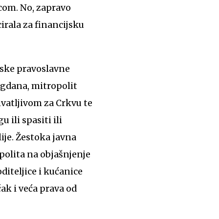
ecom. No, zapravo
irala za financijsku
nske pravoslavne
lagdana, mitropolit
hvatljivom za Crkvu te
ili spasiti ili
ije. Žestoka javna
polita na objašnjenje
diteljice i kućanice
ak i veća prava od