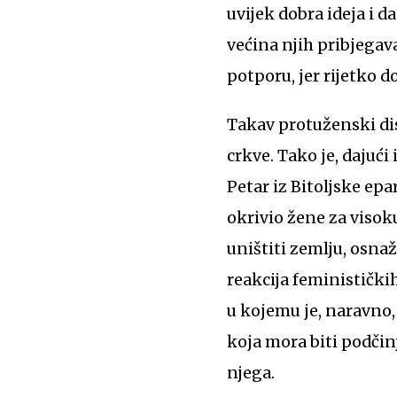
uvijek dobra ideja i 
većina njih pribjegav
potporu, jer rijetko d
Takav protuženski di
crkve. Tako je, dajuć
Petar iz Bitoljske ep
okrivio žene za visoku
uništiti zemlju, osna
reakcija feministički
u kojemu je, naravno,
koja mora biti podčin
njega.