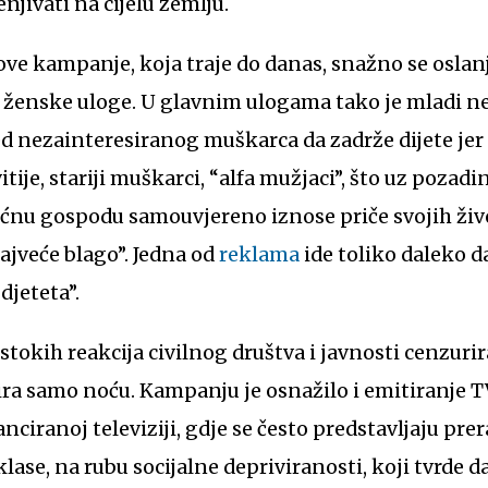
njivati na cijelu zemlju.
ove kampanje, koja traje do danas, snažno se oslan
i ženske uloge. U glavnim ulogama tako je mladi n
d nezainteresiranog muškarca da zadrže dijete jer će
ovitije, stariji muškarci, “alfa mužjaci”, što uz poza
ćnu gospodu samouvjereno iznose priče svojih živo
 najveće blago”. Jedna od
reklama
ide toliko daleko da
djeteta”.
tokih reakcija civilnog društva i javnosti cenzurir
tira samo noću. Kampanju je osnažilo i emitiranje T
anciranoj televiziji, gdje se često predstavljaju prer
lase, na rubu socijalne depriviranosti, koji tvrde 