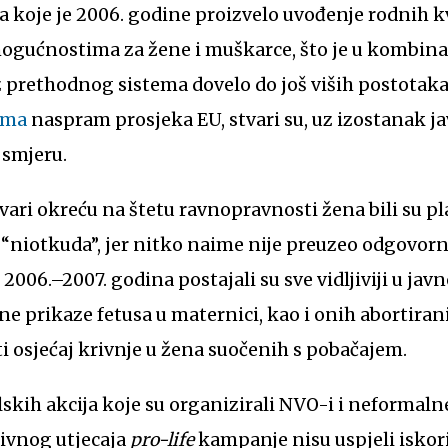
 koje je 2006. godine proizvelo uvođenje rodnih k
gućnostima za žene i muškarce, što je u kombinaci
 prethodnog sistema dovelo do još viših postotaka
ima
naspram prosjeka EU, stvari su, uz izostanak j
smjeru.
vari okreću na štetu ravnopravnosti žena bili su pla
e “niotkuda”, jer nitko naime nije preuzeo odgovor
2006.–2007. godina postajali su sve vidljiviji u jav
itne prikaze fetusa u maternici, kao i onih abortiran
ati osjećaj krivnje u žena suočenih s pobačajem.
lskih akcija koje su organizirali NVO-i i neformal
tivnog utjecaja
pro-life
kampanje nisu uspjeli iskor