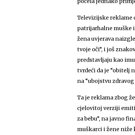
počela jednako primje
Televizijske reklame 
patrijarhalne muške 
žena uvjerava naizgle
tvoje oči”, i još znak
predstavljaju kao imu
tvrdeći da je “obitelj
na “ubojstvu zdravog 
Ta je reklama zbog žes
cjelovitoj verziji emi
za bebu”, na javno fin
muškarci i žene niže k