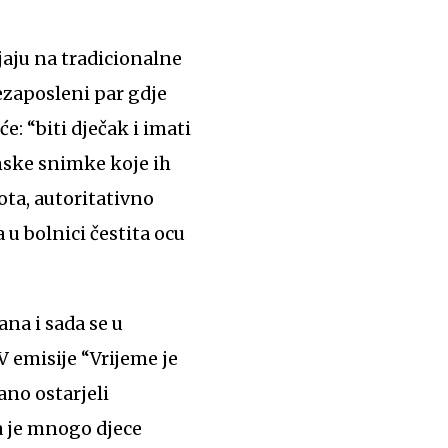
jaju na tradicionalne
ezaposleni par gdje
: “biti dječak i imati
dinske snimke koje ih
ta, autoritativno
 u bolnici čestita ocu
ana i sada se u
V emisije “Vrijeme je
ano ostarjeli
da je mnogo djece