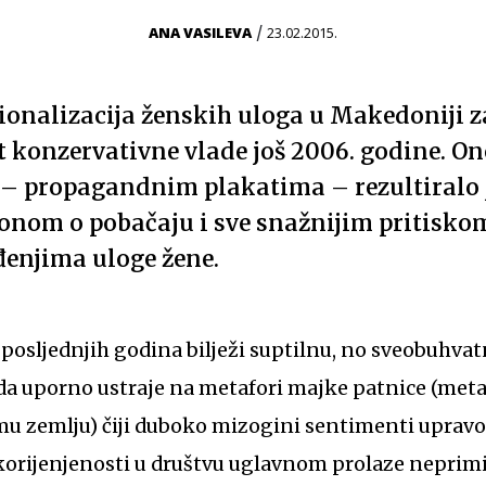
/
ANA VASILEVA
23.02.2015.
ionalizacija ženskih uloga u Makedoniji za
 konzervativne vlade još 2006. godine. Ono
– propagandnim plakatima – rezultiralo j
onom o pobačaju i sve snažnijim pritisko
đenjima uloge žene.
posljednjih godina bilježi suptilnu, no sveobuhvat
da uporno ustraje na metafori majke patnice (meta
mu zemlju) čiji duboko mizogini sentimenti upravo
ukorijenjenosti u društvu uglavnom prolaze neprim