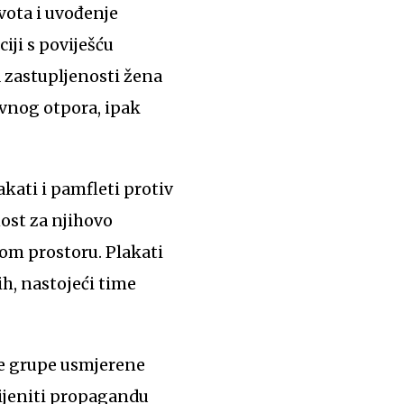
vota i uvođenje
ji s poviješću
 zastupljenosti žena
avnog otpora, ipak
kati i pamfleti protiv
nost za njihovo
nom prostoru. Plakati
ih, nastojeći time
ne grupe usmjerene
ijeniti propagandu