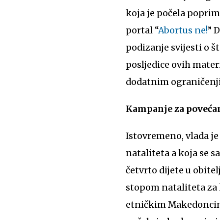
koja je počela poprima
portal “
Abortus ne!
” 
podizanje svijesti o 
posljedice ovih materi
dodatnim ograničenj
Kampanje za povećan
Istovremeno, vlada je
nataliteta a koja se 
četvrto dijete u obit
stopom nataliteta za 
etničkim Makedoncima