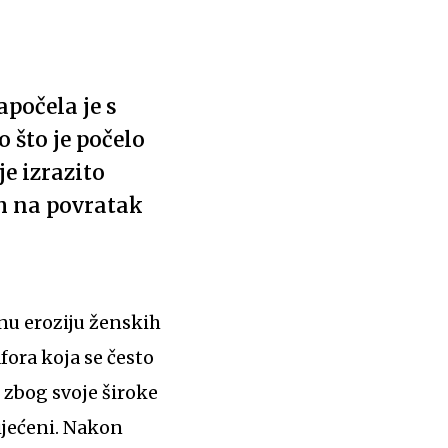
počela je s
 što je počelo
e izrazito
m na povratak
nu eroziju ženskih
fora koja se često
 zbog svoje široke
ijećeni. Nakon