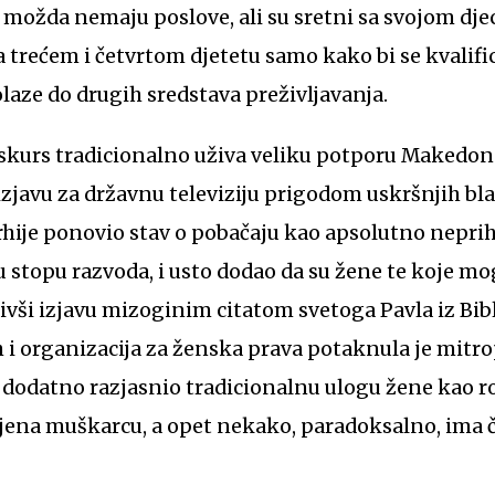
da možda nemaju poslove, ali su sretni sa svojom dj
a trećem i četvrtom djetetu samo kako bi se kvalific
olaze do drugih sredstava preživljavanja.
skurs tradicionalno uživa veliku potporu Makedo
i izjavu za državnu televiziju prigodom uskršnjih b
arhije ponovio stav o pobačaju kao apsolutno nepri
 stopu razvoda, i usto dodao da su žene te koje mogu 
živši izjavu mizoginim citatom svetoga Pavla iz Bibl
h i organizacija za ženska prava potaknula je mitro
 dodatno razjasnio tradicionalnu ulogu žene kao ro
jena muškarcu, a opet nekako, paradoksalno, ima č