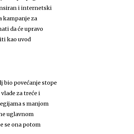
ansiran i internetski
na kampanje za
ati da će upravo
iti kao uvod
cilj bio povećanje stope
vlade za treće i
m regijama s manjom
jene uglavnom
te se ona potom