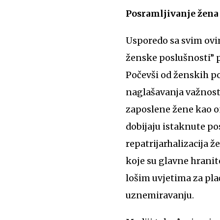
Posramljivanje žena 
Usporedo sa svim ovi
ženske poslušnosti” p
Počevši od ženskih po
naglašavanja važnosti 
zaposlene žene kao on
dobijaju istaknute po
repatrijarhalizacija 
koje su glavne hranite
lošim uvjetima za pla
uznemiravanju.