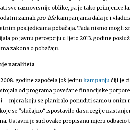
ti sve raznovrsnije oblike, pa je tako primjerice l
Dodatni zamah
pro-life
kampanjama dala je i vladi
štetnim posljedicama pobačaja. Tada nismo mogli zn
jala po javnu percepciju u ljeto 2013. godine posluž
ima zakona o pobačaju.
je nataliteta
 2008. godine započela još jednu
kampanju
čiji je 
sastojala od programa povećane financijske potpore 
elji – mjera koju se planiralo ponuditi samo u oni
koje se “slučajno” ispostavilo da su regije nastan
. Ustavni je sud ovako propisanu mjeru odbacio 