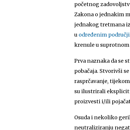
početnog zadovoljstva
Zakona o jednakim mo
jednakog tretmana iz
u
određenim područj
krenule u suprotnom 
Prva naznaka da se st
pobačaja. Stvorivši s
rasprčavanje, tijekom 
su ilustrirali eksplic
proizvesti i/ili pojač
Osuda i nekoliko geri
neutraliziranju nega