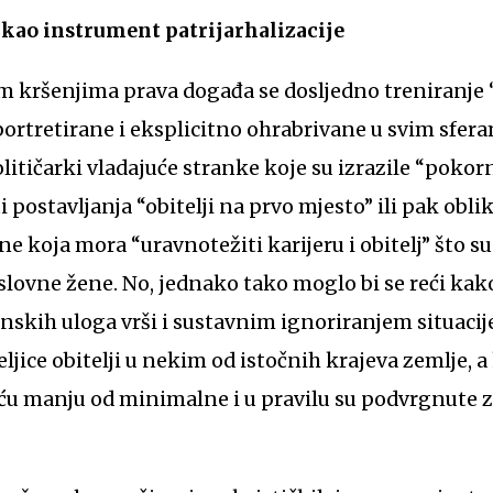
kao instrument patrijarhalizacije
m kršenjima prava događa se dosljedno treniranje 
ortretirane i eksplicitno ohrabrivane u svim sfera
litičarki vladajuće stranke koje su izrazile “pokor
postavljanja “obitelji na prvo mjesto” ili pak obli
e koja mora “uravnotežiti karijeru i obitelj” što s
slovne žene. No, jednako tako moglo bi se reći kak
ženskih uloga vrši i sustavnim ignoriranjem situaci
ljice obitelji u nekim od istočnih krajeva zemlje, a 
ću manju od minimalne i u pravilu su podvrgnute zl