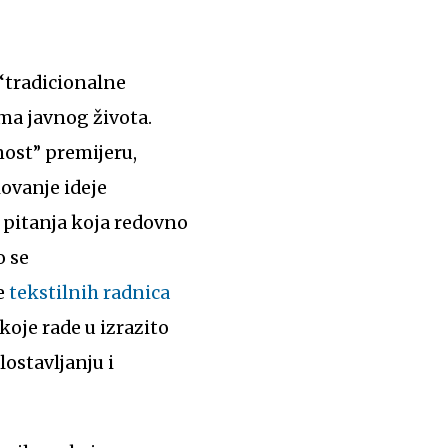
“tradicionalne
ma javnog života.
nost” premijeru,
kovanje ideje
u pitanja koja redovno
o se
je
tekstilnih radnica
koje rade u izrazito
ostavljanju i