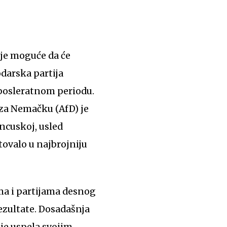
 je moguće da će
darska partija
u posleratnom periodu.
za Nemačku (AfD) je
ncuskoj, usled
tovalo u najbrojniju
rezultate. Dosadašnja
ije uspela svojim