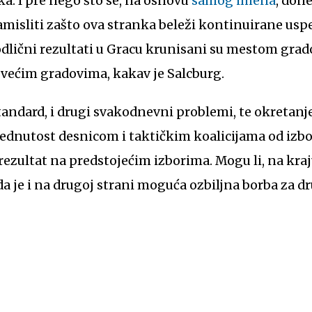
a. I pre nego što se, na osnovu
samog imena
, don
zamisliti zašto ova stranka beleži kontinuirane us
dlični rezultati u Gracu krunisani su mestom grad
m većim gradovima, kakav je Salcburg.
tandard, i drugi svakodnevni problemi, te okretanj
sednutost desnicom i taktičkim koalicijama od izbo
 rezultat na predstojećim izborima. Mogu li, na kra
 je i na drugoj strani moguća ozbiljna borba za drug