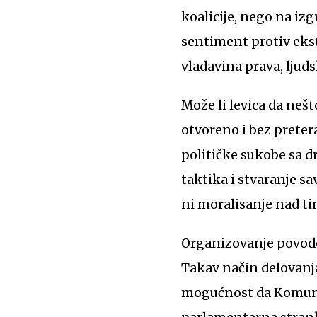
koalicije, nego na iz
sentiment protiv ekst
vladavina prava, ljuds
Može li levica da neš
otvoreno i bez pretera
političke sukobe sa
taktika i stvaranje s
ni moralisanje nad ti
Organizovanje povodo
Takav način delovanja
mogućnost da Komunist