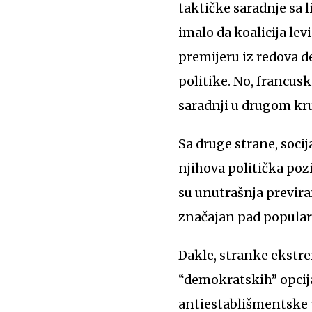
taktičke saradnje sa l
imalo da koalicija le
premijeru iz redova de
politike. No, francusk
saradnji u drugom kr
Sa druge strane, soci
njihova politička pozi
su unutrašnja previra
značajan pad popular
Dakle, stranke ekstr
“demokratskih” opcija
antiestablišmentske p