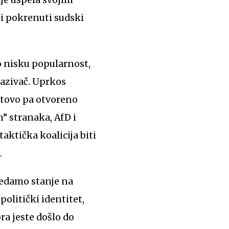
 i pokrenuti sudski
no nisku popularnost,
zazivač. Uprkos
gotovo pa otvoreno
” stranaka, AfD i
taktička koalicija biti
.
ledamo stanje na
politički identitet,
a jeste došlo do