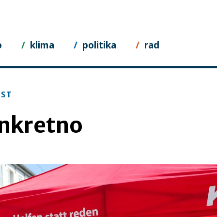
o
klima
politika
rad
EST
nkretno