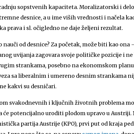
gradnju sopstvenih kapaciteta. Moralizatorski i del
remne desnice, a u ime viših vrednosti i načela ka
ka prava i sl. očigledno ne daje željeni rezultat.
to nauči od desnice? Za početak, može biti kao ona 
nog uvijanja zagovara svoje političke pozicije i ne
 drugim strankama, posebno na ekonomskom planu.
aveza sa liberalnim i umereno desnim strankama ni
me kakvi su desničari.
m svakodnevnih i ključnih životnih problema može
 će potencijalno uroditi plodom upravo u Austriji.
ička partija Austrije (KPO), prvi put od kraja ped