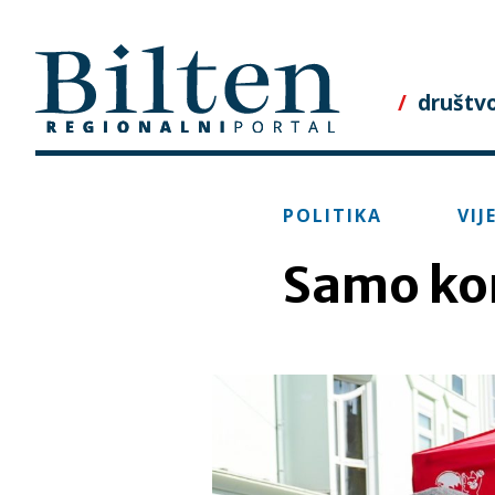
Skip
to
content
društv
POLITIKA
VIJ
Samo ko