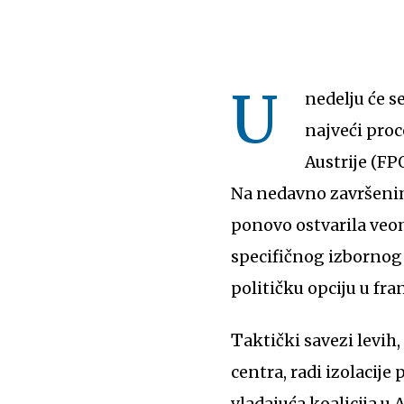
U
nedelju će s
najveći proc
Austrije (FP
Na nedavno završenim
ponovo ostvarila veom
specifičnog izbornog 
političku opciju u f
Taktički savezi levih, socijaldemokratskih i zelenih stranaka sa liberalima i partijama desnog
centra, radi izolacije
vladajuća koalicija u 