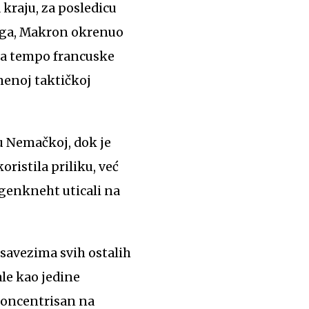
 kraju, za posledicu
toga, Makron okrenuo
tira tempo francuske
emenoj taktičkoj
 u Nemačkoj, dok je
oristila priliku, već
agenkneht uticali na
savezima svih ostalih
ale kao jedine
 koncentrisan na