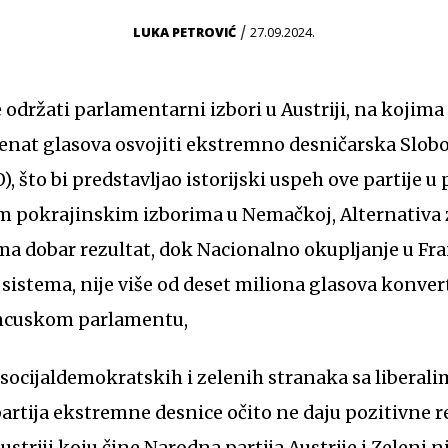
/
LUKA PETROVIĆ
27.09.2024.
e održati parlamentarni izbori u Austriji, na kojima
enat glasova osvojiti ekstremno desničarska Slobo
O), što bi predstavljao istorijski uspeh ove partije 
 pokrajinskim izborima u Nemačkoj, Alternativa 
a dobar rezultat, dok Nacionalno okupljanje u Fra
sistema, nije više od deset miliona glasova konver
rancuskom parlamentu,
 partija ekstremne desnice očito ne daju pozitivne 
Austriji koju čine Narodna partija Austrije i Zeleni n