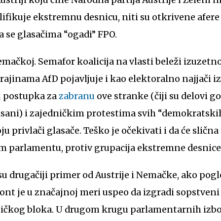
ifikuje ekstremnu desnicu, niti su otkrivene afere
da se glasačima “ogadi” FPO.
Nemačkoj. Semafor koalicija na vlasti beleži izuzet
rajinama AfD pojavljuje i kao elektoralno najjači i
ju postupka za
zabranu
ove stranke (čiji su delovi 
isani) i zajedničkim protestima svih “demokratskih
u privlači glasače. Teško je očekivati i da će slična 
m parlamentu, protiv grupacija ekstremne desnice
su drugačiji primer od Austrije i Nemačke, ako pog
ront je u značajnoj meri uspeo da izgradi sopstveni 
tičkog bloka. U drugom krugu parlamentarnih izbor