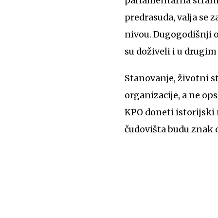
parlamentarna strank
predrasuda, valja se 
nivou. Dugogodišnji o
su doživeli i u drugi
Stanovanje, životni s
organizacije, a ne op
KPO doneti istorijski
čudovišta budu znak da