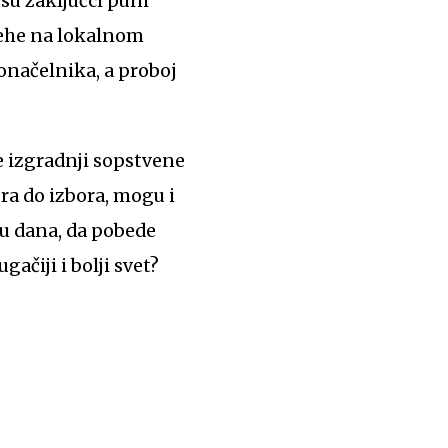
esu zaključci puni
pehe na lokalnom
onačelnika, a proboj
e izgradnji sopstvene
ra do izbora, mogu i
ju dana, da pobede
ačiji i bolji svet?