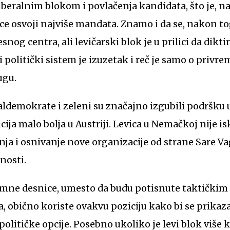
iberalnim blokom i povlačenja kandidata, što je, na
vice osvoji najviše mandata. Znamo i da se, nakon 
snog centra, ali levičarski blok je u prilici da dik
i politički sistem je izuzetak i reč je samo o privr
ugu.
jaldemokrate i zeleni su značajno izgubili podršku
cija malo bolja u Austriji. Levica u Nemačkoj nije isk
nja i osnivanje nove organizacije od strane Sare V
nosti.
emne desnice, umesto da budu potisnute taktičkim 
, obično koriste ovakvu poziciju kako bi se prikaz
olitičke opcije. Posebno ukoliko je levi blok više