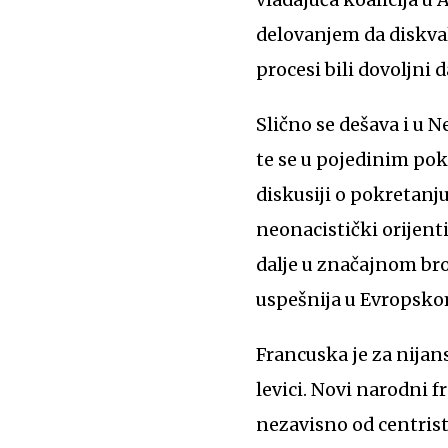
delovanjem da diskval
procesi bili dovoljni 
Slično se dešava i u 
te se u pojedinim pok
diskusiji o pokretan
neonacistički orijent
dalje u značajnom broj
uspešnija u Evropsko
Francuska je za nijan
levici. Novi narodni f
nezavisno od centris