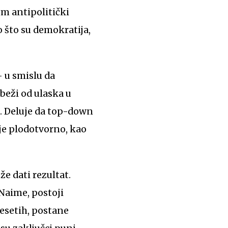
om antipolitički
o što su demokratija,
– u smislu da
 beži od ulaska u
 Deluje da top-down
je plodotvorno, kao
 dati rezultat.
 Naime, postoji
esetih, postane