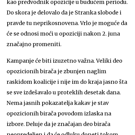
kao predvodnik opozicije u budućem periodu.
Do skora je delovalo da je Stranka slobode i
pravde tu neprikosnovena. Vrlo je moguće da
će se odnosi moći u opoziciji nakon 2. juna
značajno promeniti.
Kampanje će biti izuzetno važna. Veliki deo
opozicionih birača je zbunjen naglim
raskidom koalicije i nije im do kraja jasno šta
se sve izdešavalo u proteklih desetak dana.
Nema jasnih pokazatelja kakav je stav
opozicionih birača povodom izlaska na
izbore. Deluje da je značajan deo birača
neopredeljen i da će odluku doneti tokom