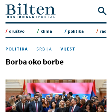
Skip
to
content
društvo
klima
politika
rad
POLITIKA
SRBIJA
VIJEST
Borba oko borbe