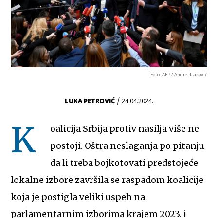
Foto: AFP / Andrej Isaković
/
LUKA PETROVIĆ
24.04.2024.
K
oalicija Srbija protiv nasilja više ne
postoji. Oštra neslaganja po pitanju
da li treba bojkotovati predstojeće
lokalne izbore završila se raspadom koalicije
koja je postigla veliki uspeh na
parlamentarnim izborima krajem 2023. i