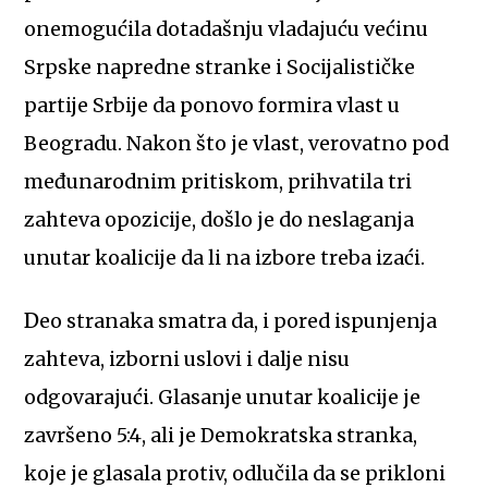
onemogućila dotadašnju vladajuću većinu
Srpske napredne stranke i Socijalističke
partije Srbije da ponovo formira vlast u
Beogradu. Nakon što je vlast, verovatno pod
međunarodnim pritiskom, prihvatila tri
zahteva opozicije, došlo je do neslaganja
unutar koalicije da li na izbore treba izaći.
Deo stranaka smatra da, i pored ispunjenja
zahteva, izborni uslovi i dalje nisu
odgovarajući. Glasanje unutar koalicije je
završeno 5:4, ali je Demokratska stranka,
koje je glasala protiv, odlučila da se prikloni