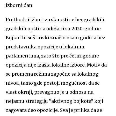
izborni dan.
Prethodni izbori za skupštine beogradskih
gradskih opština održani su 2020. godine.
Bojkot bi suštinski značio osam godina bez
predstavnika opozicije u lokalnim
parlamentima, zato što pre četiri godine
opozicija nije izašla lokalne izbore. Motiv da
se promena režima započne sa lokalnog
nivoa, tamo gde postoji mogućnost da se
vlast okrnji, prevagnuo je u odnosu na
nejasnu strategiju “aktivnog bojkota” koji
zagovara deo opozicije. Sva je prilika da se