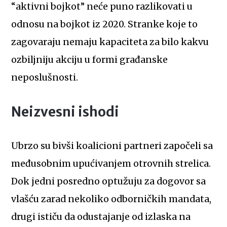
“aktivni bojkot” neće puno razlikovati u
odnosu na bojkot iz 2020. Stranke koje to
zagovaraju nemaju kapaciteta za bilo kakvu
ozbiljniju akciju u formi građanske
neposlušnosti.
Neizvesni ishodi
Ubrzo su bivši koalicioni partneri započeli sa
međusobnim upućivanjem otrovnih strelica.
Dok jedni posredno optužuju za dogovor sa
vlašću zarad nekoliko odborničkih mandata,
drugi ističu da odustajanje od izlaska na