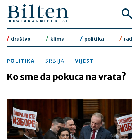
Skip
to
content
društvo
klima
politika
rad
POLITIKA
SRBIJA
VIJEST
Ko sme da pokuca na vrata?