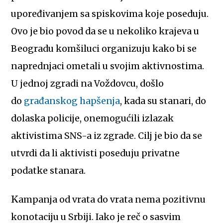
upoređivanjem sa spiskovima koje poseduju.
Ovo je bio povod da se u nekoliko krajeva u
Beogradu komšiluci organizuju kako bi se
naprednjaci ometali u svojim aktivnostima.
U jednoj zgradi na Voždovcu, došlo
do
građanskog hapšenja
, kada su stanari, do
dolaska policije, onemogućili izlazak
aktivistima SNS-a iz zgrade. Cilj je bio da se
utvrdi da li aktivisti poseduju privatne
podatke stanara.
Kampanja od vrata do vrata nema pozitivnu
konotaciju u Srbiji. Iako je reč o sasvim