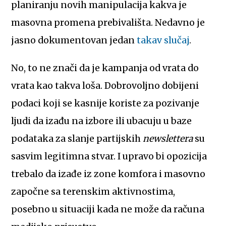
planiranju novih manipulacija kakva je
masovna promena prebivališta. Nedavno je
jasno dokumentovan jedan
takav slučaj
.
No, to ne znači da je kampanja od vrata do
vrata kao takva loša. Dobrovoljno dobijeni
podaci koji se kasnije koriste za pozivanje
ljudi da izađu na izbore ili ubacuju u baze
podataka za slanje partijskih
newslettera
su
sasvim legitimna stvar. I upravo bi opozicija
trebalo da izađe iz zone komfora i masovno
započne sa terenskim aktivnostima,
posebno u situaciji kada ne može da računa