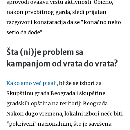
sprovodi ovakvu vrstu aktivnosti. Obično,
nakon prvobitnog garda, sledi prijatan
razgovor i konstatacija da se “konačno neko
setio da dođe”.
Šta (ni)je problem sa
kampanjom od vrata do vrata?
Kako smo već pisali
, bliže se izbori za
Skupštinu grada Beograda i skupštine
gradskih opština na teritoriji Beograda.
Nakon dugo vremena, lokalni izbori neće biti
“pokriveni” nacionalnim, što je savršena