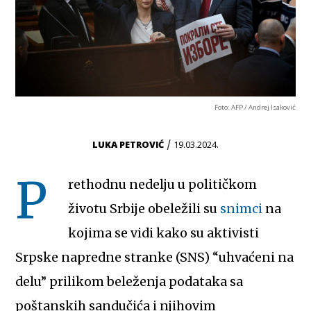
Foto: AFP / Andrej Isaković
/
LUKA PETROVIĆ
19.03.2024.
P
rethodnu nedelju u političkom
životu Srbije obeležili su
snimci
na
kojima se vidi kako su aktivisti
Srpske napredne stranke (SNS) “uhvaćeni na
delu” prilikom beleženja podataka sa
poštanskih sandučića i njihovim