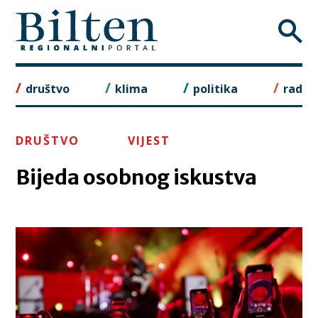
Skip
to
content
društvo
klima
politika
rad
DRUŠTVO
VIJEST
Bijeda osobnog iskustva