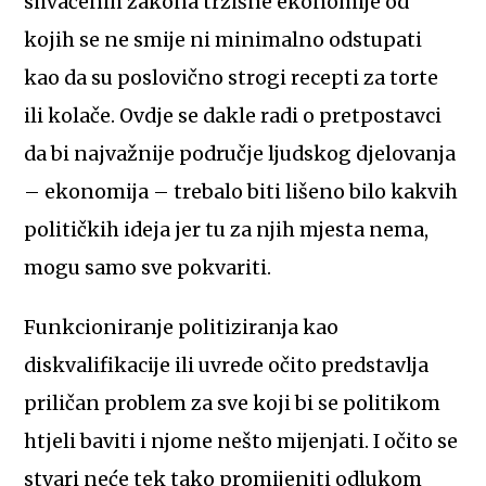
shvaćenih zakona tržišne ekonomije od
kojih se ne smije ni minimalno odstupati
kao da su poslovično strogi recepti za torte
ili kolače. Ovdje se dakle radi o pretpostavci
da bi najvažnije područje ljudskog djelovanja
– ekonomija – trebalo biti lišeno bilo kakvih
političkih ideja jer tu za njih mjesta nema,
mogu samo sve pokvariti.
Funkcioniranje politiziranja kao
diskvalifikacije ili uvrede očito predstavlja
priličan problem za sve koji bi se politikom
htjeli baviti i njome nešto mijenjati. I očito se
stvari neće tek tako promijeniti odlukom