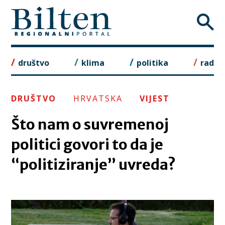
Skip
to
content
društvo
klima
politika
rad
DRUŠTVO
HRVATSKA
VIJEST
Što nam o suvremenoj
politici govori to da je
“politiziranje” uvreda?