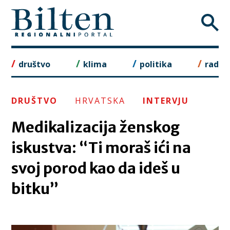
Skip
to
content
društvo
klima
politika
rad
DRUŠTVO
HRVATSKA
INTERVJU
Medikalizacija ženskog
iskustva: “Ti moraš ići na
svoj porod kao da ideš u
bitku”