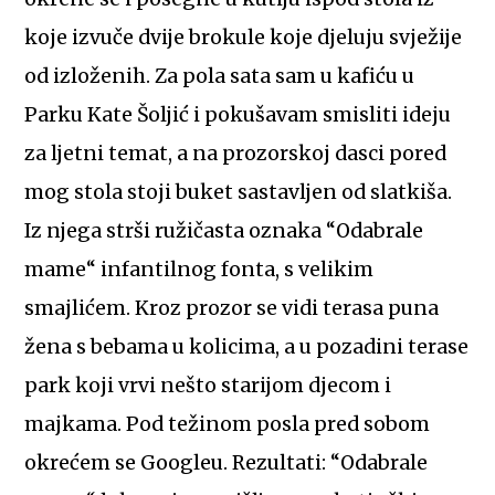
koje izvuče dvije brokule koje djeluju svježije
od izloženih. Za pola sata sam u kafiću u
Parku Kate Šoljić i pokušavam smisliti ideju
za ljetni temat, a na prozorskoj dasci pored
mog stola stoji buket sastavljen od slatkiša.
Iz njega strši ružičasta oznaka “Odabrale
mame“ infantilnog fonta, s velikim
smajlićem. Kroz prozor se vidi terasa puna
žena s bebama u kolicima, a u pozadini terase
park koji vrvi nešto starijom djecom i
majkama. Pod težinom posla pred sobom
okrećem se Googleu. Rezultati: “Odabrale