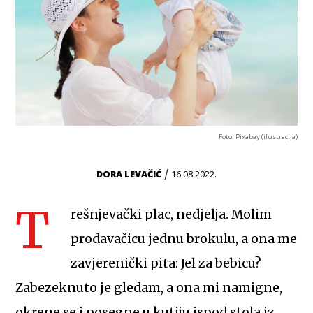
Foto: Pixabay (ilustracija)
/
DORA LEVAČIĆ
16.08.2022.
T
rešnjevački plac, nedjelja. Molim
prodavačicu jednu brokulu, a ona me
zavjerenički pita: Jel za bebicu?
Zabezeknuto je gledam, a ona mi namigne,
okrene se i posegne u kutiju ispod stola iz