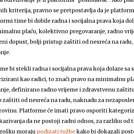
h kriterija, pravno se pretpostavlja da je platfor
ormi time bi dobile radna i socijalna prava koja do
nimalnu plaću, kolektivno pregovaranje, radno vri
eni dopust, bolji pristup zaštiti od nesreća na radu
nje.
me bi stekli radna i socijalna prava koja dolaze sa
izirani kao radici, to znači pravo na minimalnu pla
je, definirano radno vrijeme i zdravstvenu zaštitu
up zaštiti od nesreća na radu, naknadu za nezaposlen
ovinu. Platforme će imati pravo osporiti kategoriza
kazivanja da ne postoji radni odnos, za razliku od t
 trošku moraju
podizati tužbe
kako bi dokazali post