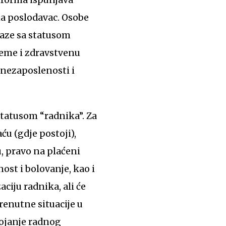
ma poslodavac. Osobe
laze sa statusom
jeme i zdravstvenu
, nezaposlenosti i
 statusom “radnika”. Za
ću (gdje postoji),
, pravo na plaćeni
ost i bolovanje, kao i
ciju radnika, ali će
renutne situacije u
ojanje radnog