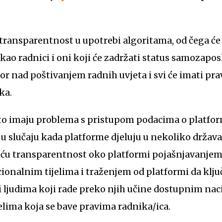
transparentnost u upotrebi algoritama, od čega će p
 kao radnici i oni koji će zadržati status samozapos
or nad poštivanjem radnih uvjeta i svi će imati pr
ka.
sto imaju problema s pristupom podacima o platfo
u slučaju kada platforme djeluju u nekoliko država 
veću transparentnost oko platformi pojašnjavanjem
acionalnim tijelima i traženjem od platformi da klj
i ljudima koji rade preko njih učine dostupnim na
lima koja se bave pravima radnika/ica.