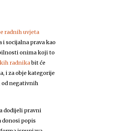
e radnih uvjeta
 i socijalna prava kao
bilnosti onima koji to
skih radnika
bit će
, i za obje kategorije
ti od negativnih
 donosi popis
atforma ispunjava