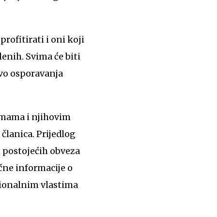
rofitirati i oni koji
lenih. Svima će biti
avo osporavanja
rmama i njihovim
članica. Prijedlog
 postojećih obveza
učne informacije o
cionalnim vlastima