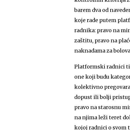
barem dva od navedeni
koje rade putem platf
radnika: pravo na mi
zaštitu, pravo na plać
naknadama za bolova
Platformski radnici ti
one koji budu kategor
kolektivno pregovaran
dopust ili bolji prist
pravo na starosnu mir
na njima leži teret do
kojoj radnici o svom