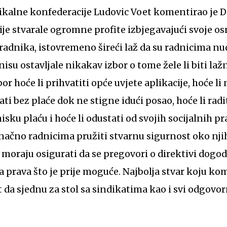
ikalne konfederacije Ludovic Voet komentirao je D
e stvarale ogromne profite izbjegavajući svoje o
adnika, istovremeno šireći laž da su radnicima nudi
isu ostavljale nikakav izbor o tome žele li biti la
or hoće li prihvatiti opće uvjete aplikacije, hoće li 
kati bez plaće dok ne stigne idući posao, hoće li r
sku plaću i hoće li odustati od svojih socijalnih pr
onačno radnicima pružiti stvarnu sigurnost oko nj
e moraju osigurati da se pregovori o direktivi dogod
ta prava što je prije moguće. Najbolja stvar koju k
 da sjednu za stol sa sindikatima kao i svi odgovor