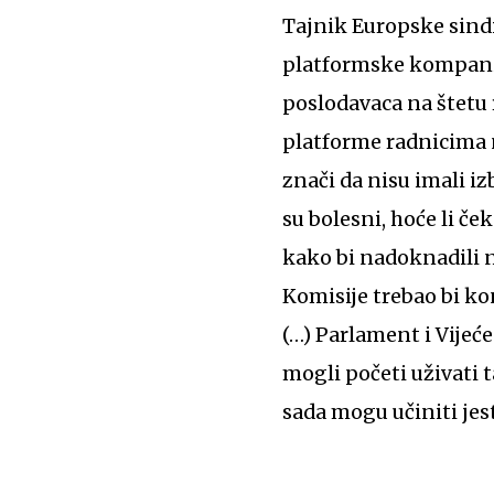
Tajnik Europske sind
platformske kompanij
poslodavaca na štetu r
platforme radnicima n
znači da nisu imali izb
su bolesni, hoće li če
kako bi nadoknadili ni
Komisije trebao bi k
(…) Parlament i Vijeć
mogli početi uživati 
sada mogu učiniti jest