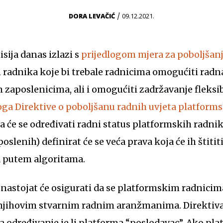
/
DORA LEVAČIĆ
09.12.2021.
sija danas izlazi s
prijedlogom mjera za poboljšanj
radnika koje bi trebale radnicima omogućiti radna
 zaposlenicima, ali i omogućiti zadržavanje fleksi
oga Direktive o poboljšanu radnih uvjeta platform
 će se određivati radni status platformskih radnika
slenih) definirat će se veća prava koja će ih štiti
a putem algoritama.
 njihovim stvarnim radnim aranžmanima. Direktiva
za određivanje je li platforma “poslodavac”. Ako pl