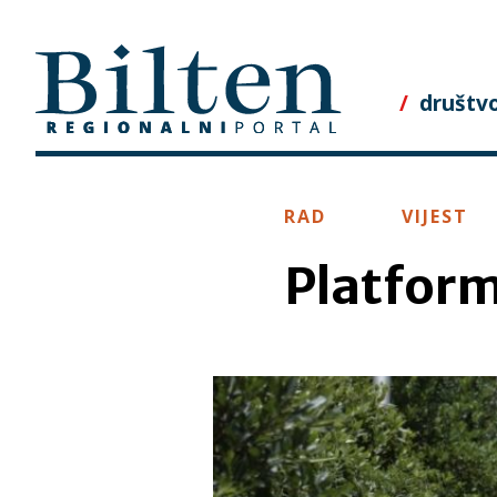
Skip
to
content
društv
RAD
VIJEST
Platform