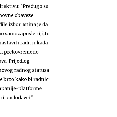
irektivu: “Predugo su
snovne obaveze
le izbor. Istina je da
žno samozaposleni, što
nastaviti raditi i kada
aditi prekovremeno
ava. Prijedlog
ihovog radnog statusa
e brzo kako bi radnici
ompanije-platforme
ni poslodavci.“