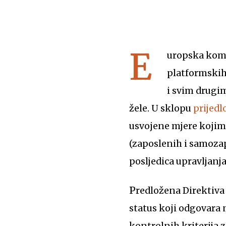
E
uropska komi
platformskih 
i svim drugim
žele. U sklopu
prijedl
usvojene mjere kojima
(zaposlenih i samozapo
posljedica upravljanj
Predložena Direktiva nastojat će osigurati da se platformskim radnicima dodijeli pravni
status koji odgovara
kontrolnih kriterija 