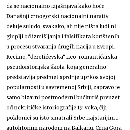
da se nacionalno izjašnjava kako hoće.
Današnji crnogorski nacionalni narativ
deluje suludo, svakako, ali nije ništa luđi ni
gluplji od izmišljanja i falsifikata korištenih
u procesu stvaranja drugih nacija u Evropi.
Recimo, “deretićevska” neo-romantičarska
pseudoistorijska škola, koja generalno
predstavlja predmet sprdnje uprkos svojoj
popularnosti u savremenoj Srbiji, zapravo je
samo bizarni postmoderni bućkuriš preuzet
od nekritičke istoriografije 19. veka, čiji
poklonici su isto smatrali Srbe najstarijim i
autohtonim narodom na Balkanu. Crna Gora