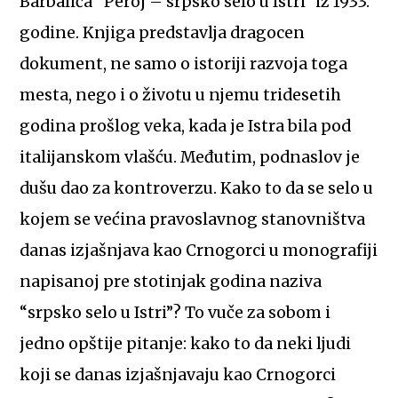
Barbalića “Peroj – srpsko selo u Istri” iz 1933.
godine. Knjiga predstavlja dragocen
dokument, ne samo o istoriji razvoja toga
mesta, nego i o životu u njemu tridesetih
godina prošlog veka, kada je Istra bila pod
italijanskom vlašću. Međutim, podnaslov je
dušu dao za kontroverzu. Kako to da se selo u
kojem se većina pravoslavnog stanovništva
danas izjašnjava kao Crnogorci u monografiji
napisanoj pre stotinjak godina naziva
“srpsko selo u Istri”? To vuče za sobom i
jedno opštije pitanje: kako to da neki ljudi
koji se danas izjašnjavaju kao Crnogorci