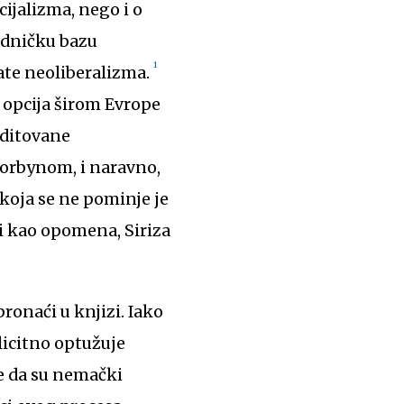
ijalizma, nego i o
adničku bazu
1
ate neoliberalizma.
h opcija širom Evrope
editovane
Corbynom, i naravno,
koja se ne pominje je
ži kao opomena, Siriza
ronaći u knjizi. Iako
licitno optužuje
e da su nemački