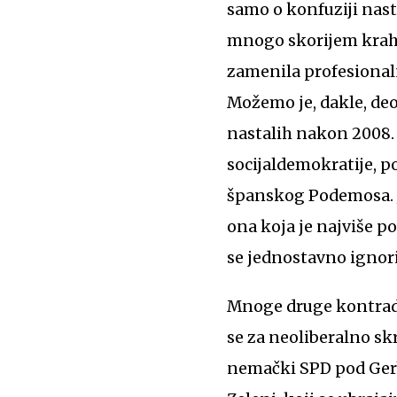
samo o konfuziji nast
mnogo skorijem krahu 
zamenila profesional
Možemo je, dakle, deo
nastalih nakon 2008.
socijaldemokratije, 
španskog Podemosa. Je
ona koja je najviše po
se jednostavno ignori
Mnoge druge kontradik
se za neoliberalno sk
nemački SPD pod Gerh