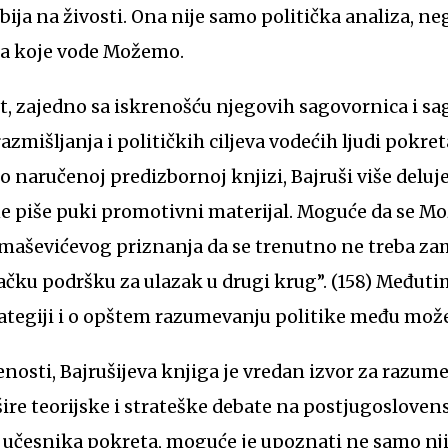
bija na živosti. Ona nije samo politička analiza, neg
ma koje vode Možemo.
st, zajedno sa iskrenošću njegovih sagovornica i 
zmišljanja i političkih ciljeva vodećih ljudi pokre
 o naručenoj predizbornoj knjizi, Bajruši više delu
ne piše puki promotivni materijal. Moguće da se Mo
maševićevog priznanja da se trenutno ne treba zam
ačku podršku za ulazak u drugi krug”. (158) Međut
trategiji i o opštem razumevanju politike među mo
nosti, Bajrušijeva knjiga je vredan izvor za razum
ire teorijske i strateške debate na postjugoslovens
učesnika pokreta, moguće je upoznati ne samo njih