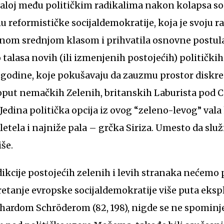
aloj među političkim radikalima nakon kolapsa soc
reformističke socijaldemokratije, koja je svoju r
nom srednjom klasom i prihvatila osnovne postul
 talasa novih (ili izmenjenih postojećih) politički
 godine, koje pokušavaju da zauzmu prostor diskr
poput nemačkih Zelenih, britanskih Laburista pod 
dina politička opcija iz ovog “zeleno-levog” vala 
letela i najniže pala – grčka Siriza. Umesto da slu
še.
cije postojećih zelenih i levih stranaka nećemo p
retanje evropske socijaldemokratije više puta eksp
ardom Schröderom (82, 198), nigde se ne spominj