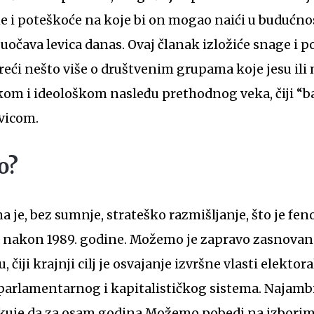
 i poteškoće na koje bi on mogao naići u budućnos
suočava levica danas. Ovaj članak izložiće snage i p
ći nešto više o društvenim grupama koje jesu ili 
kom i ideološkom nasleđu prethodnog veka, čiji “b
vicom.
o?
je, bez sumnje, strateško razmišljanje, što je fen
opi nakon 1989. godine. Možemo je zapravo zasnov
 čiji krajnji cilj je osvajanje izvršne vlasti elekto
arlamentarnog i kapitalističkog sistema. Najambic
ekuje da za osam godina Možemo pobedi na izborima