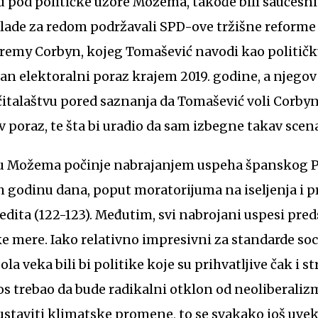
aju pod političke uzore Možema, takođe bili saučesni
vlade za redom podržavali SPD-ove tržišne reforme
eremy Corbyn, kojeg Tomašević navodi kao političku 
lan elektoralni poraz krajem 2019. godine, a njegov
čitalaštvu pored saznanja da Tomašević voli Corbyna
 poraz, te šta bi uradio da sam izbegne takav scena
ju Možema počinje nabrajanjem uspeha španskog P
ih godinu dana, poput moratorijuma na iseljenja i 
dita (122-123). Međutim, svi nabrojani uspesi pred
 mere. Iako relativno impresivni za standarde soc
ola veka bili bi politike koje su prihvatljive čak i
s trebao da bude radikalni otklon od neoliberalizm
staviti klimatske promene, to se svakako još uvek 