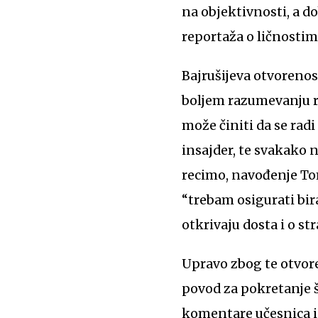
na objektivnosti, a do
reportaža o ličnosti
Bajrušijeva otvoreno
boljem razumevanju ra
može činiti da se radi
insajder, te svakako 
recimo, navođenje To
“trebam osigurati bir
otkrivaju dosta i o s
Upravo zbog te otvore
povod za pokretanje š
komentare učesnica i 