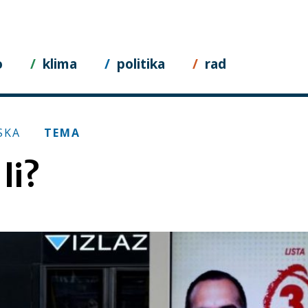
o
klima
politika
rad
SKA
TEMA
li?