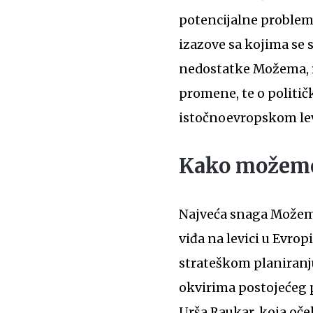
potencijalne probleme
izazove sa kojima se 
nedostatke Možema, re
promene, te o politič
istočnoevropskom le
Kako možem
Najveća snaga Možema 
viđa na levici u Evr
strateškom planiranju,
okvirima postojećeg p
Urša Raukar, koja oč