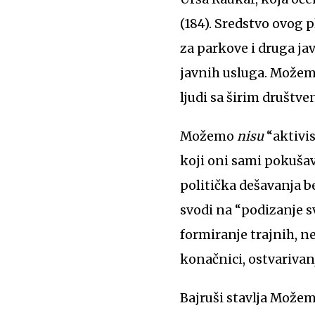
(184). Sredstvo ovog 
za parkove i druga jav
javnih usluga. Možemo
ljudi sa širim društ
Možemo
nisu
“aktivis
koji oni sami pokušavaj
politička dešavanja b
svodi na “podizanje s
formiranje trajnih, n
konačnici, ostvarivan
Bajruši stavlja Možem