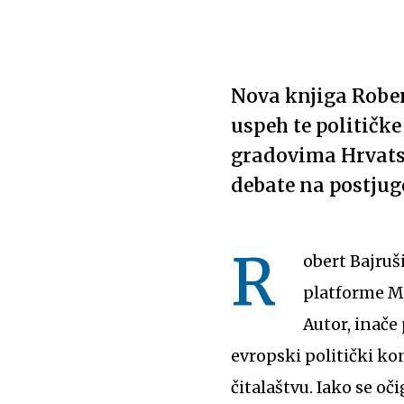
Nova knjiga Rober
uspeh te političke
gradovima Hrvatsk
debate na postjug
R
obert Bajruš
platforme Mo
Autor, inače
evropski politički ko
čitalaštvu. Iako se 