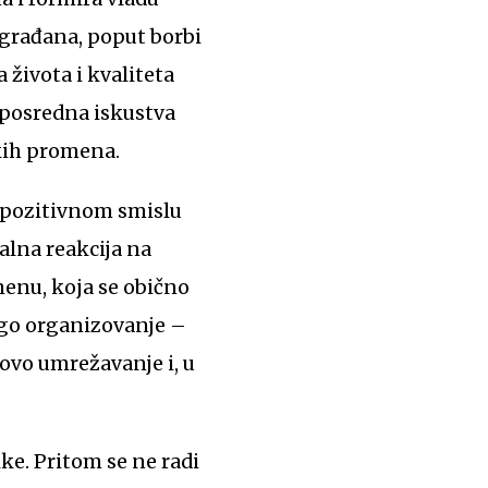
e građana, poput borbi
 života i kvaliteta
eposredna iskustva
kih promena.
u pozitivnom smislu
ualna reakcija na
menu, koja se obično
ego organizovanje –
hovo umrežavanje i, u
ke. Pritom se ne radi