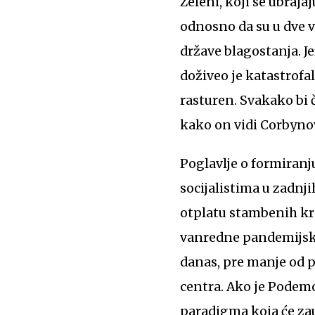
Zeleni, koji se ubraj
odnosno da su u dve 
države blagostanja. J
doživeo je katastrofa
rasturen. Svakako bi 
kako on vidi Corbynov
Poglavlje o formiran
socijalistima u zadnj
otplatu stambenih kre
vanredne pandemijske
danas, pre manje od p
centra. Ako je Podemo
paradigma koja će zau