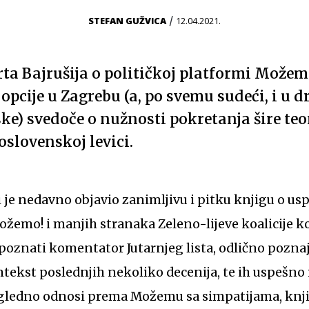
/
STEFAN GUŽVICA
12.04.2021.
ta Bajrušija o političkoj platformi Možemo
 opcije u Zagrebu (a, po svemu sudeći, i u
e) svedoče o nužnosti pokretanja šire teor
oslovenskoj levici.
i je nedavno objavio zanimljivu i pitku knjigu o us
žemo! i manjih stranaka Zeleno-lijeve koalicije koj
 poznati komentator Jutarnjeg lista, odlično poznaj
ntekst poslednjih nekoliko decenija, te ih uspešno 
očigledno odnosi prema Možemu sa simpatijama, knj