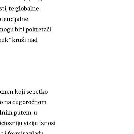
ti, te globalne
otencijalne
mogu biti pokretači
auk” kruži nad
omen koji se retko
ano na dugoročnom
ralnim putem, u
iozniju viziju iznosi
 i formira vladu