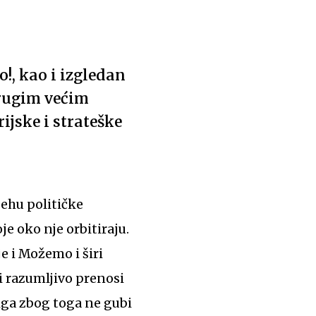
!, kao i izgledan
 drugim većim
ijske i strateške
pehu političke
e oko nje orbitiraju.
e i Možemo i širi
i razumljivo prenosi
iga zbog toga ne gubi