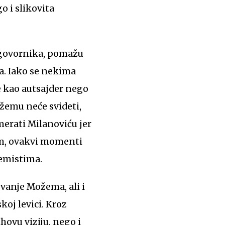
o i slikovita
sagovornika, pomažu
ta. Iako se nekima
je kao autsajder nego
žemu neće svideti,
erati Milanoviću jer
im, ovakvi momenti
žemistima.
evanje Možema, ali i
koj levici. Kroz
ovu viziju, nego i