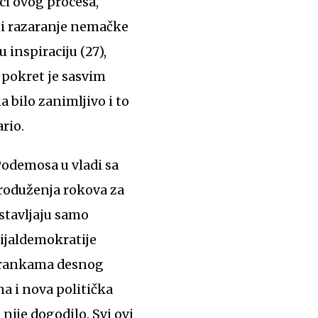
ci ovog procesa,
 i razaranje nemačke
inspiraciju (27),
 pokret je sasvim
 bilo zanimljivo i to
rio.
odemosa u vladi sa
produženja rokova za
stavljaju samo
ijaldemokratije
 strankama desnog
a i nova politička
nije dogodilo. Svi ovi