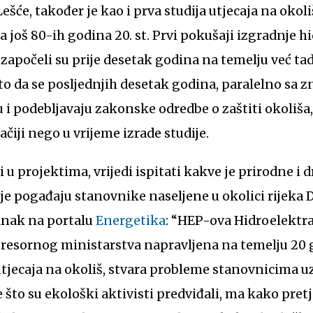
Lešće, također je kao i prva studija utjecaja na okol
a još 80-ih godina 20. st. Prvi pokušaji izgradnje 
apočeli su prije desetak godina na temelju već tad
 to da se posljednjih desetak godina, paralelno sa
i podebljavaju zakonske odredbe o zaštiti okoliša,
čiji nego u vrijeme izrade studije.
 u projektima, vrijedi ispitati kakve je prirodne i 
je pogađaju stanovnike naseljene u okolici rijeka 
anak na portalu
Energetika
: “HEP-ova Hidroelektra
 resornog ministarstva napravljena na temelju 20 
utjecaja na okoliš, stvara probleme stanovnicima uz
sve što su ekološki aktivisti predviđali, ma kako pr