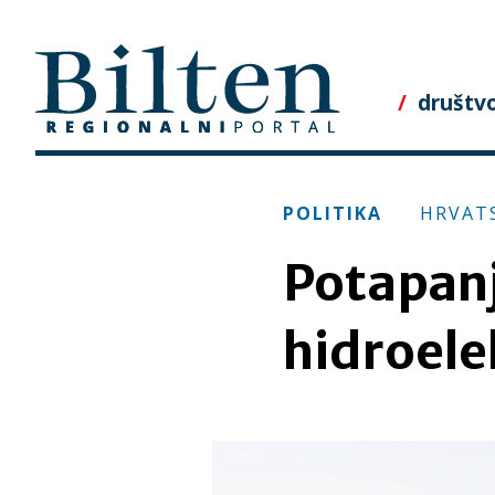
Skip
to
content
društv
POLITIKA
HRVAT
Potapanj
hidroele