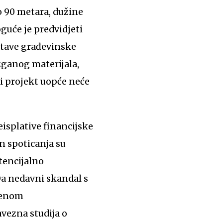
o 90 metara, dužine
guće je predvidjeti
itave građevinske
zganog materijala,
li projekt uopće neće
eisplative financijske
n spoticanja su
otencijalno
Da nedavni skandal s
ađenom
vezna studija o