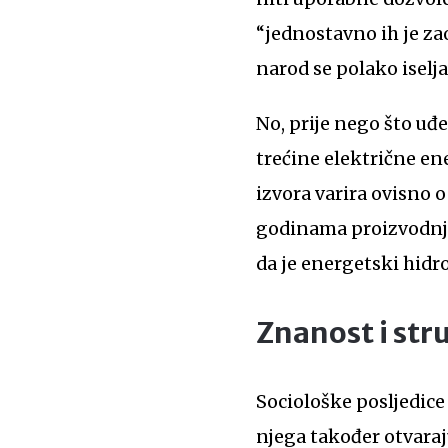
“jednostavno ih je za
narod se polako iselja
No, prije nego što uđ
trećine električne en
izvora varira ovisno
godinama proizvodnja 
da je energetski hidr
Znanost i str
Sociološke posljedice
njega također otvaraj