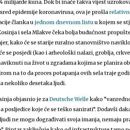
4 milijarde kuna. Dok bi inače takva vijest uzrok
sred epidemije koronavirusa, ova je prošla
relativ
acije članka u
jednom dnevnom listu
u kojem se st
sinja i sela Mlakve čeka bolja budućnost propušte
jer, kako će se starije ruralno stanovništvo navikl
će se posjedi (kao i arheološki nalazi, groblja, crkv
aviknuti na život u zgradama kojima se planira obe
zirom na to da proces potapanja ovih sela traje god
a nekoliko desetaka ljudi.
sinja objasnio je za
Deutsche Welle
kako “vanredno 
ja posljedice koje će se teško sanirati”. Dodavši d
“ljudi ne mogu dograđivati svoja imanja, nemaju p
”. Pintar zaključuje kako od infrastrukture tamo 