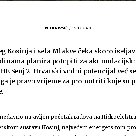
/
PETRA IVŠIĆ
15.12.2020.
 Kosinja i sela Mlakve čeka skoro iseljava
godinama planira potopiti za akumulacijsk
HE Senj 2. Hrvatski vodni potencijal već s
oga je pravo vrijeme za promotriti koje su p
e.
nedavno najavljen početak radova na Hidroelektran
tskom sustavu Kosinj, najvećem energetskom proj