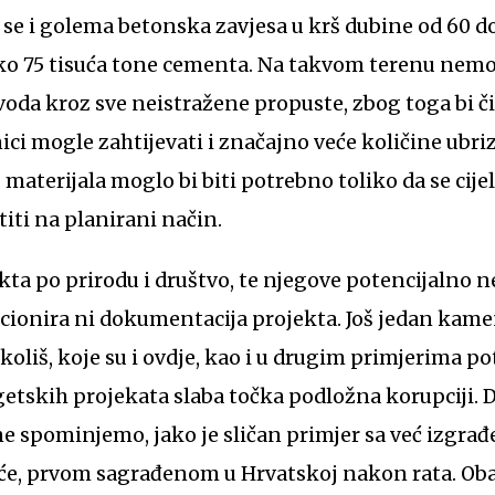
a se i golema betonska zavjesa u krš dubine od 60 d
oko 75 tisuća tone cementa. Na takvom terenu nemo
oda kroz sve neistražene propuste, zbog toga bi č
ici mogle zahtijevati i značajno veće količine ubri
materijala moglo bi biti potrebno toliko da se cije
titi na planirani način.
kta po prirodu i društvo, te njegove potencijalno n
cionira ni dokumentacija projekta. Još jedan kame
okoliš, koje su i ovdje, kao i u drugim primjerima p
etskih projekata slaba točka podložna korupciji. 
ne spominjemo, jako je sličan primjer sa već izgr
e, prvom sagrađenom u Hrvatskoj nakon rata. Oba