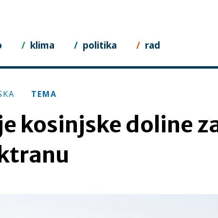
o
klima
politika
rad
SKA
TEMA
e kosinjske doline z
ktranu