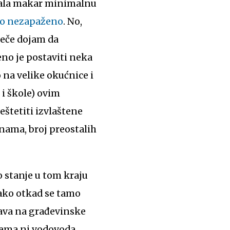
ovala makar minimalnu
no nezapaženo
. No,
ječe dojam da
no je postaviti neka
o na velike okućnice i
e i škole) ovim
štetiti izvlaštene
inama, broj preostalih
stanje u tom kraju
akako otkad se tamo
rava na građevinske
nema ni vodovoda,