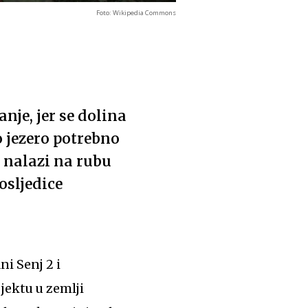
Foto: Wikipedia Commons
nje, jer se dolina
o jezero potrebno
e nalazi na rubu
osljedice
i Senj 2 i
ektu u zemlji