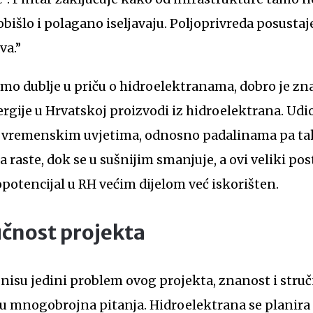
obišlo i polagano iseljavaju. Poljoprivreda posustaj
va.”
emo dublje u priču o hidroelektranama, dobro je znat
ergije u Hrvatskoj proizvodi iz hidroelektrana. Udi
 o vremenskim uvjetima, odnosno padalinama pa ta
raste, dok se u sušnijim smanjuje, a ovi veliki post
opotencijal u RH većim dijelom već iskorišten.
učnost projekta
 nisu jedini problem ovog projekta, znanost i struč
u mnogobrojna pitanja. Hidroelektrana se planira 