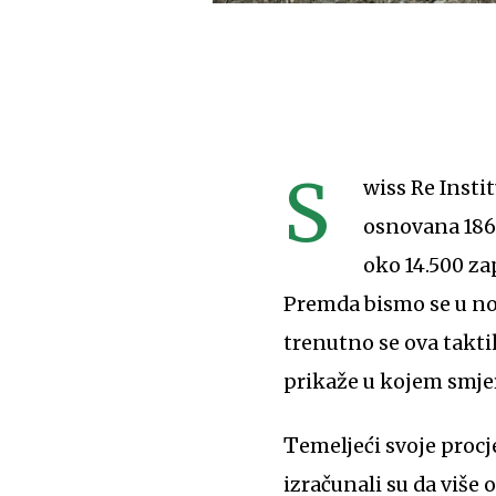
S
wiss Re Insti
osnovana 1863
oko 14.500 za
Premda bismo se u nor
trenutno se ova takti
prikaže u kojem smjer
Temeljeći svoje pro
izračunali su da više