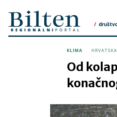
Skip
to
content
društv
KLIMA
HRVATSKA
Od kolap
konačnog