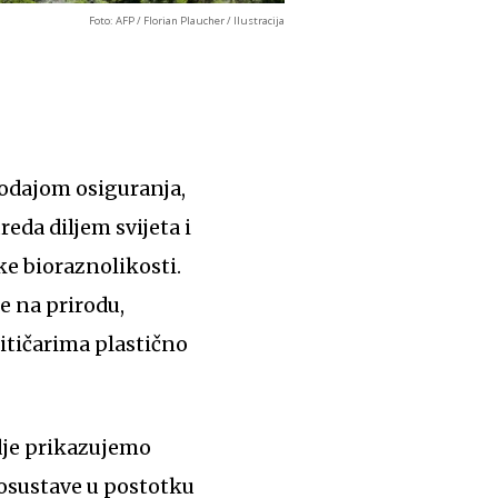
Foto: AFP / Florian Plaucher / Ilustracija
prodajom osiguranja,
eda diljem svijeta i
ke bioraznolikosti.
e na prirodu,
litičarima plastično
je prikazujemo
kosustave u postotku