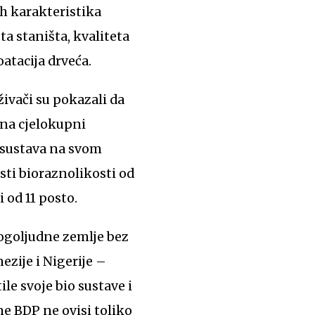
ih karakteristika
a staništa, kvaliteta
oatacija drveća.
živači su pokazali da
 na cjelokupni
kosustava na svom
sti bioraznolikosti od
 od 11 posto.
nogoljudne zemlje bez
ezije i Nigerije –
ile svoje bio sustave i
e BDP ne ovisi toliko