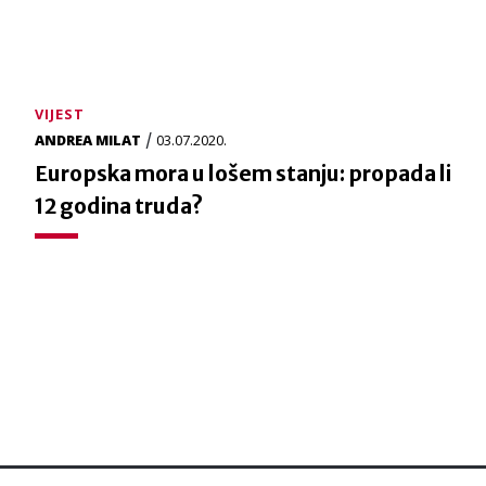
VIJEST
/
ANDREA MILAT
03.07.2020.
Europska mora u lošem stanju: propada li
12 godina truda?