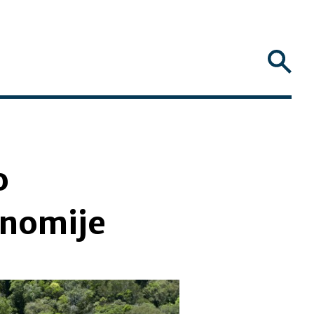
o
onomije