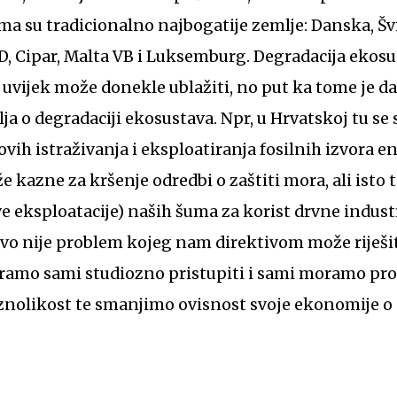
ma su tradicionalno najbogatije zemlje: Danska, Š
D, Cipar, Malta VB i Luksemburg. Degradacija ekosu
e uvijek može donekle ublažiti, no put ka tome je d
a o degradaciji ekosustava. Npr, u Hrvatskoj tu se 
vih istraživanja i eksploatiranja fosilnih izvora e
e kazne za kršenje odredbi o zaštiti mora, ali isto 
e eksploatacije) naših šuma za korist drvne industr
vo nije problem kojeg nam direktivom može riješit
amo sami studiozno pristupiti i sami moramo pro
znolikost te smanjimo ovisnost svoje ekonomije o e