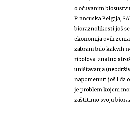
o očuvanim biosustvi
Francuska Belgija, SA
bioraznolikosti još s
ekonomija ovih zemalj
zabrani bilo kakvih no
ribolova, znatno strož
uništavanja (neodrživ
napomenuti još i da o
je problem kojem mor
zaštitimo svoju biora