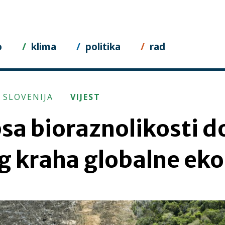
o
klima
politika
rad
 SLOVENIJA
VIJEST
sa bioraznolikosti d
 kraha globalne ek