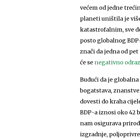
većem od jedne trećin
planeti uništila je vi
katastrofalnim, sve d
posto globalnog BDP-a
znači da jedna od pet 
će se
negativno odraz
Budući da je globaln
bogatstava, znanstven
dovesti do kraha cije
BDP-a iznosi oko 42 bi
nam osigurava priroda
izgradnje, poljoprivre