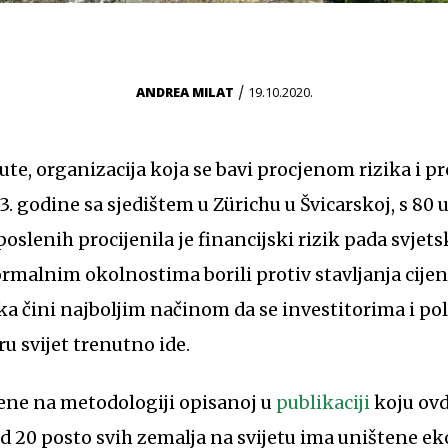
/
ANDREA MILAT
19.10.2020.
tute, organizacija koja se bavi procjenom rizika i 
. godine sa sjedištem u Zürichu u Švicarskoj, s 80 ur
poslenih procijenila je financijski rizik pada svjets
malnim okolnostima borili protiv stavljanja cijen
ka čini najboljim načinom da se investitorima i po
u svijet trenutno ide.
cjene na metodologiji opisanoj u
publikaciji
koju ovd
 od 20 posto svih zemalja na svijetu ima uništene e