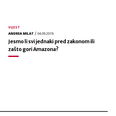
VIJEST
/
ANDREA MILAT
04.09.2019.
Jesmo li svi jednaki pred zakonom ili
zašto gori Amazona?