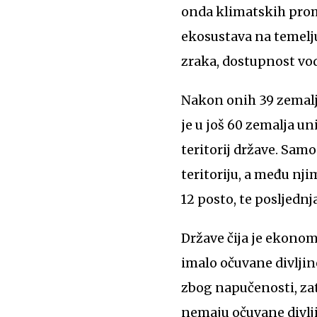
onda klimatskih promj
ekosustava na temelju
zraka, dostupnost vode
Nakon onih 39 zemalja
je u još 60 zemalja 
teritorij države. Sam
teritoriju, a među nj
12 posto, te posljedn
Države čija je ekonom
imalo očuvane divljine
zbog napučenosti, zati
nemaju očuvane divlji