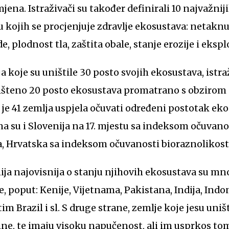
ena. Istraživači su također definirali 10 najvažnij
 kojih se procjenjuje zdravlje ekosustava: netaknut
, plodnost tla, zaštita obale, stanje erozije i ekspl
 koje su uništile 30 posto svojih ekosustava, istra
uništeno 20 posto ekosustava promatrano s obzirom
o je 41 zemlja uspjela očuvati određeni postotak e
ima su i Slovenija na 17. mjestu sa indeksom očuvano
ja, Hrvatska sa indeksom očuvanosti bioraznolikosti
ija najovisnija o stanju njihovih ekosustava su m
, poput: Kenije, Vijetnama, Pakistana, Indija, Indon
m Brazil i sl. S druge strane, zemlje koje jesu uništ
ne, te imaju visoku napučenost, ali im usprkos tom