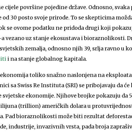
e cijele površine pojedine države. Odnosno, svaka 
še od 30 posto svoje prirode. To se skepticima možda
ok se ovome podatku ne pridoda drugi koji pokazuje
 vezano uz stanje ekosustava i bioraznolikosti. D
svjetskih zemalja, odnosno njih 39, srlja ravno u k
iti
i na stanje globalnog kapitala.
a ekonomija toliko snažno naslonjena na eksploata
ici sa Swiss Re Instituta (SRI) se pribojavaju da ć
le svjetske ekonomije. Njihove brojke pokazuju da 
lijuna (trillion) američkih dolara u protuvrijednost
. Pad bioraznolikosti može biti rezultat deforesta
de, industrije, invazivnih vrsta, pada broja zaprašiv