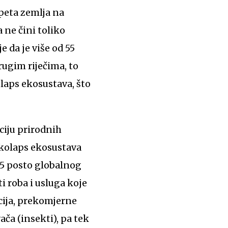
peta zemlja na
 ne čini toliko
 da je više od 55
rugim riječima, to
olaps ekosustava, što
ciju prirodnih
e kolaps ekosustava
55 posto globalnog
i roba i usluga koje
cija, prekomjerne
ača (insekti), pa tek