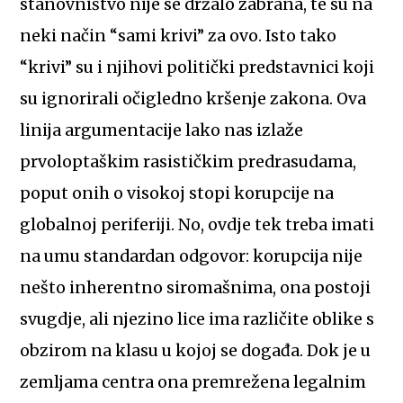
stanovništvo nije se držalo zabrana, te su na
neki način “sami krivi” za ovo. Isto tako
“krivi” su i njihovi politički predstavnici koji
su ignorirali očigledno kršenje zakona. Ova
linija argumentacije lako nas izlaže
prvoloptaškim rasističkim predrasudama,
poput onih o visokoj stopi korupcije na
globalnoj periferiji. No, ovdje tek treba imati
na umu standardan odgovor: korupcija nije
nešto inherentno siromašnima, ona postoji
svugdje, ali njezino lice ima različite oblike s
obzirom na klasu u kojoj se događa. Dok je u
zemljama centra ona premrežena legalnim