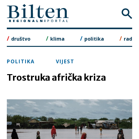
Skip
to
content
društvo
klima
politika
rad
POLITIKA
VIJEST
Trostruka afrička kriza