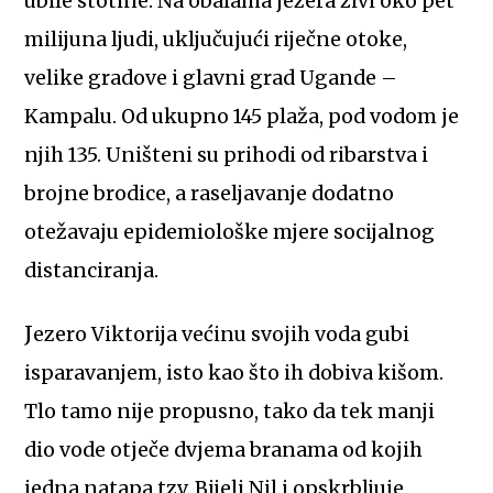
ubile stotine. Na obalama jezera živi oko pet
milijuna ljudi, uključujući riječne otoke,
velike gradove i glavni grad Ugande –
Kampalu. Od ukupno 145 plaža, pod vodom je
njih 135. Uništeni su prihodi od ribarstva i
brojne brodice, a raseljavanje dodatno
otežavaju epidemiološke mjere socijalnog
distanciranja.
Jezero Viktorija većinu svojih voda gubi
isparavanjem, isto kao što ih dobiva kišom.
Tlo tamo nije propusno, tako da tek manji
dio vode otječe dvjema branama od kojih
jedna natapa tzv. Bijeli Nil i opskrbljuje