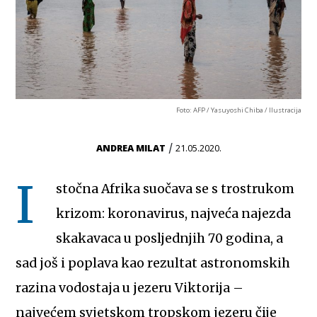
Foto: AFP / Yasuyoshi Chiba / Ilustracija
/
ANDREA MILAT
21.05.2020.
I
stočna Afrika suočava se s trostrukom
krizom: koronavirus, najveća najezda
skakavaca u posljednjih 70 godina, a
sad još i poplava kao rezultat astronomskih
razina vodostaja u jezeru Viktorija –
najvećem svjetskom tropskom jezeru čije