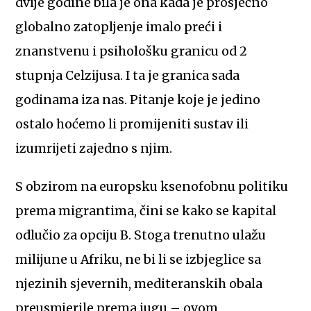
dvije godine bila je ona kada je prosječno
globalno zatopljenje imalo preći i
znanstvenu i psihološku granicu od 2
stupnja Celzijusa. I ta je granica sada
godinama iza nas. Pitanje koje je jedino
ostalo hoćemo li promijeniti sustav ili
izumrijeti zajedno s njim.
S obzirom na europsku ksenofobnu politiku
prema migrantima, čini se kako se kapital
odlučio za opciju B. Stoga trenutno ulažu
milijune u Afriku, ne bi li se izbjeglice sa
njezinih sjevernih, mediteranskih obala
preusmjerile prema jugu – ovom,