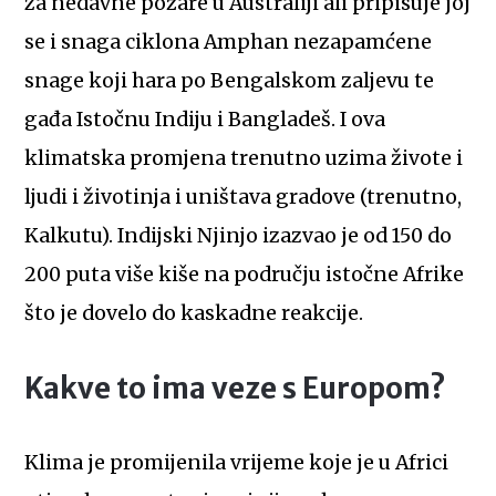
za nedavne požare u Australiji ali pripisuje joj
se i snaga ciklona Amphan nezapamćene
snage koji hara po Bengalskom zaljevu te
gađa Istočnu Indiju i Bangladeš. I ova
klimatska promjena trenutno uzima živote i
ljudi i životinja i uništava gradove (trenutno,
Kalkutu). Indijski Njinjo izazvao je od 150 do
200 puta više kiše na području istočne Afrike
što je dovelo do kaskadne reakcije.
Kakve to ima veze s Europom?
Klima je promijenila vrijeme koje je u Africi