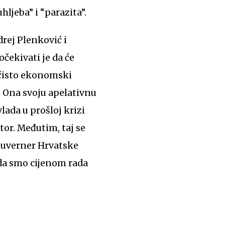
hljeba” i “parazita”.
rej Plenković i
očekivati je da će
a čisto ekonomski
. Ona svoju apelativnu
vlada u prošloj krizi
tor. Međutim, taj se
 guverner Hrvatske
 da smo cijenom rada