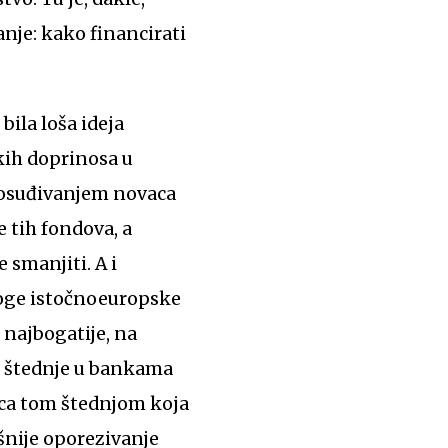
anje: kako financirati
bila loša ideja
kih doprinosa u
 posuđivanjem novaca
 tih fondova, a
smanjiti. A i
noge istočnoeuropske
 najbogatije, na
ve štednje u bankama
ca tom štednjom koja
šnije oporezivanje