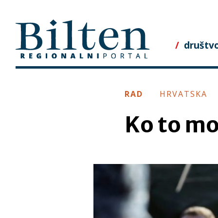
Skip
to
content
društv
RAD
HRVATSKA
Ko to mo