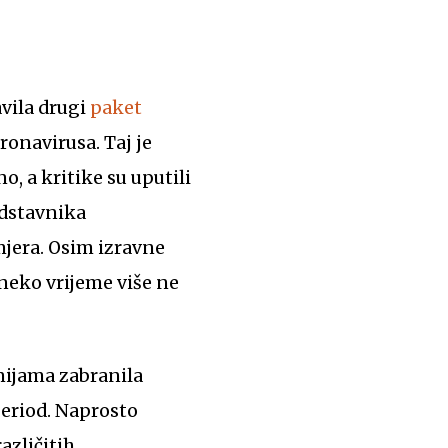
avila drugi
paket
onavirusa. Taj je
o, a kritike su uputili
redstavnika
mjera. Osim izravne
 neko vrijeme više ne
period. Naprosto
azličitih