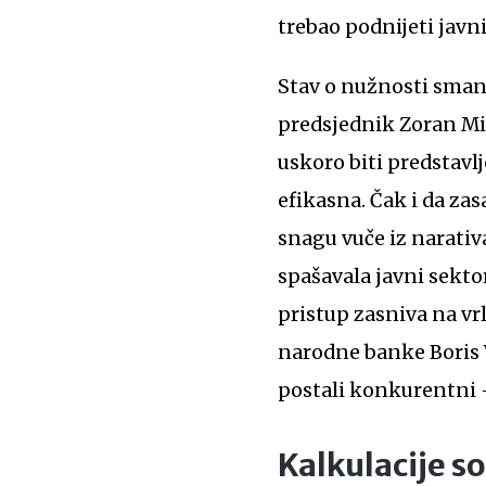
trebao podnijeti javni 
Stav o nužnosti smanj
predsjednik Zoran Mila
uskoro biti predstavl
efikasna. Čak i da za
snagu vuče iz narativa
spašavala javni sektor
pristup zasniva na vr
narodne banke Boris 
postali konkurentni –
Kalkulacije s