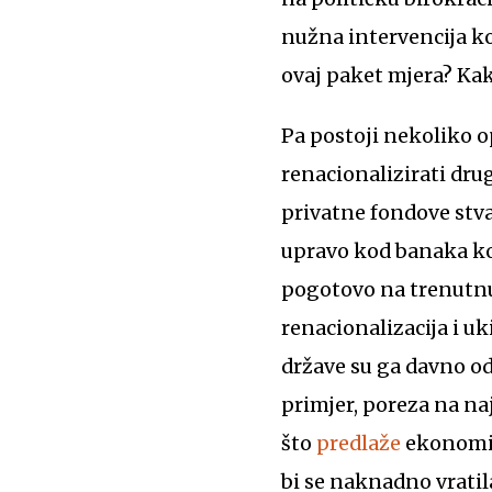
nužna intervencija koj
ovaj paket mjera? Kak
Pa postoji nekoliko op
renacionalizirati dru
privatne fondove stv
upravo kod banaka koj
pogotovo na trenutnu 
renacionalizacija i u
države su ga davno od
primjer, poreza na na
što
predlaže
ekonomis
bi se naknadno vrat