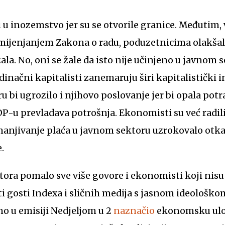
ti u inozemstvo jer su se otvorile granice. Međutim,
ijenjanjem Zakona o radu, poduzetnicima olakšal
ala. No, oni se žale da isto nije učinjeno u javnom
edinačni kapitalisti zanemaruju širi kapitalistički 
u bi ugrozilo i njihovo poslovanje jer bi opala pot
DP-u prevladava potrošnja. Ekonomisti su već radili
manjivanje plaća u javnom sektoru uzrokovalo otk
.
ktora pomalo sve više govore i ekonomisti koji nisu
sti gosti Indexa i sličnih medija s jasnom ideološk
o u emisiji Nedjeljom u 2
naznačio
ekonomsku ulog