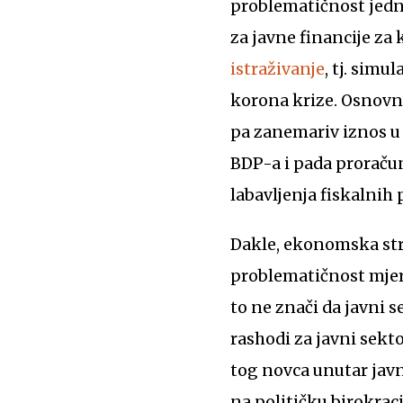
problematičnost jedno
za javne financije za
istraživanje
, tj. sim
korona krize. Osnovni 
pa zanemariv iznos u
BDP-a i pada proračun
labavljenja fiskalnih
Dakle, ekonomska str
problematičnost mjer
to ne znači da javni 
rashodi za javni sekt
tog novca unutar javn
na političku birokraci