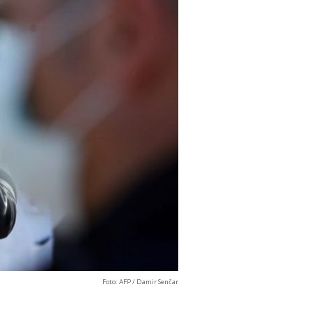
Foto: AFP / Damir Senčar