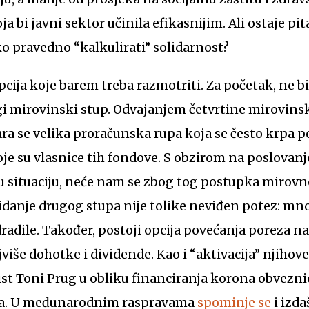
a bi javni sektor učinila efikasnijim. Ali ostaje pit
o pravedno “kalkulirati” solidarnost?
cija koje barem treba razmotriti. Za početak, ne bi 
gi mirovinski stup. Odvajanjem četvrtine mirovins
ara se velika proračunska rupa koja se često krpa
e su vlasnice tih fondove. S obzirom na poslovanje
situaciju, neće nam se zbog tog postupka mirovne 
kidanje drugog stupa nije tolike neviđen potez: m
radile. Također, postoji opcija povećanja poreza na
jviše dohotke i dividende. Kao i “aktivacija” njiho
t Toni Prug u obliku financiranja korona obvezni
ila. U međunarodnim raspravama
spominje se
i izda