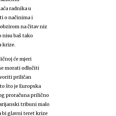
laća radnika u
ti o načinima i
obzirom na čitav niz
o nisu baš tako
 krize.
ličnoj će mjeri
se morati odlučiti
voriti priličan
 to što je Europska
nog proračuna prilično
arijanski tribuni malo
 bi glavni teret krize