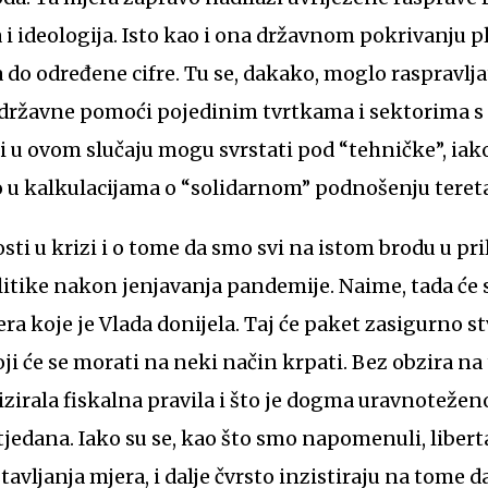
 ideologija. Isto kao i ona državnom pokrivanju p
o određene cifre. Tu se, dakako, moglo raspravlja
 državne pomoći pojedinim tvrtkama i sektorima s 
alji u ovom slučaju mogu svrstati pod “tehničke”, iak
 u kalkulacijama o “solidarnom” podnošenju tereta
ti u krizi i o tome da smo svi na istom brodu u pri
olitike nakon jenjavanja pandemije. Naime, tada će 
ra koje je Vlada donijela. Taj će paket zasigurno st
ji će se morati na neki način krpati. Bez obzira na
lizirala fiskalna pravila i što je dogma uravnoteže
 tjedana. Iako su se, kao što smo napomenuli, libert
avljanja mjera, i dalje čvrsto inzistiraju na tome da