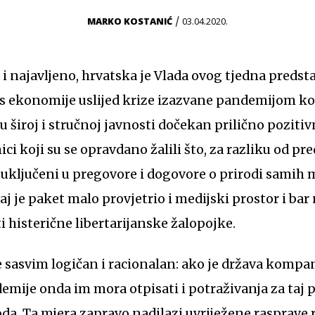
/
MARKO KOSTANIĆ
03.04.2020.
lo i najavljeno, hrvatska je Vlada ovog tjedna predst
s ekonomije uslijed krize izazvane pandemijom kor
 široj i stručnoj javnosti dočekan prilično pozitivn
ici koji su se opravdano žalili što, za razliku od p
i uključeni u pregovore i dogovore o prirodi samih 
j je paket malo provjetrio i medijski prostor i bar
i histerične libertarijanske žalopojke.
mije onda im mora otpisati i potraživanja za taj 
a. Ta mjera zapravo nadilazi uvriježene rasprave r