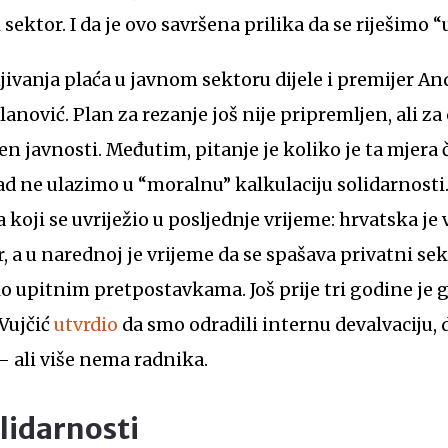
sektor. I da je ovo savršena prilika da se riješimo “u
ivanja plaća u javnom sektoru dijele i premijer And
nović. Plan za rezanje još nije pripremljen, ali za 
jen javnosti. Međutim, pitanje je koliko je ta mjer
sad ne ulazimo u “moralnu” kalkulaciju solidarnosti
 koji se uvriježio u posljednje vrijeme: hrvatska je 
, a u narednoj je vrijeme da se spašava privatni sek
lo upitnim pretpostavkama. Još prije tri godine je
Vujčić
utvrdio
da smo odradili internu devalvaciju,
 ali više nema radnika.
olidarnosti