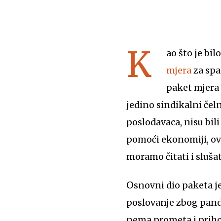
K
ao što je bi
mjera
za spa
paket mjera u
jedino sindikalni čeln
poslodavaca, nisu bil
pomoći ekonomiji, ova
moramo čitati i slušat
Osnovni dio paketa je sasvim logičan i racionalan: ako je država kompanijama zabranila
poslovanje zbog pande
nema prometa i prihod