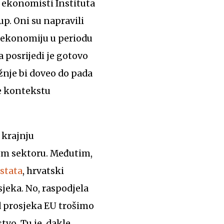
i ekonomisti Instituta
up. Oni su napravili
a ekonomiju u periodu
a posrijedi je gotovo
nje bi doveo do pada
je kontekstu
 krajnju
nom sektoru. Međutim,
stata
, hrvatski
jeka. No, raspodjela
d prosjeka EU trošimo
tvo. Tu je, dakle,