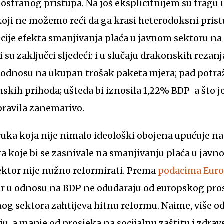
stranog pristupa. Na još eksplicitnijem su tragu 
 koji ne možemo reći da ga krasi heterodoksni prist
ulacije efekta smanjivanja plaća u javnom sektoru n
su zaključci sljedeći: i u slučaju drakonskih rezanj
 odnosu na ukupan trošak paketa mjera; pad potraž
skih prihoda; ušteda bi iznosila 1,22% BDP-a što 
 pravila zanemarivo.
uka koja nije nimalo ideološki obojena upućuje na
a koje bi se zasnivale na smanjivanju plaća u jav
sektor nije nužno reformirati. Prema
podacima Euro
or u odnosu na BDP ne odudaraju od europskog pros
og sektora zahtijeva hitnu reformu. Naime, više o
ju, a manje od prosjeka na socijalnu zaštitu i zdravs