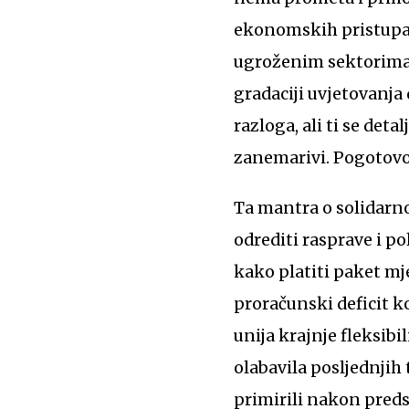
ekonomskih pristupa i
ugroženim sektorima d
gradaciji uvjetovanja
razloga, ali ti se det
zanemarivi. Pogotovo
Ta mantra o solidarnos
odrediti rasprave i p
kako platiti paket mje
proračunski deficit ko
unija krajnje fleksibi
olabavila posljednjih
primirili nakon predst