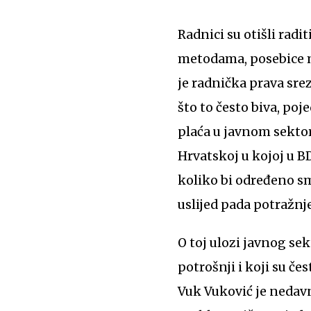
Radnici su otišli radi
metodama, posebice m
je radnička prava srez
što to često biva, poj
plaća u javnom sektor
Hrvatskoj u kojoj u B
koliko bi određeno s
uslijed pada potražnje
O toj ulozi javnog se
potrošnji i koji su če
Vuk Vuković je nedavn