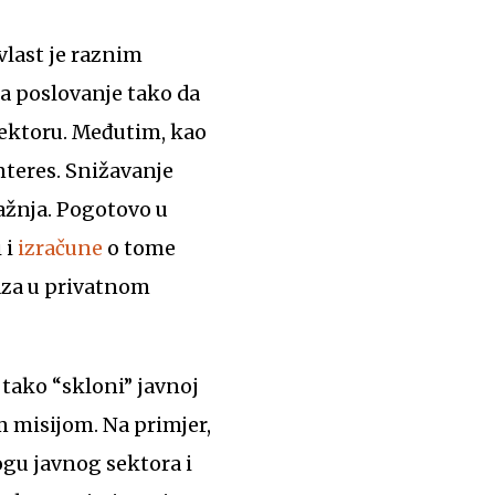
 vlast je raznim
a poslovanje tako da
 sektoru. Međutim, kao
interes. Snižavanje
ražnja. Pogotovo u
 i
izračune
o tome
aza u privatnom
 tako “skloni” javnoj
om misijom. Na primjer,
u javnog sektora i