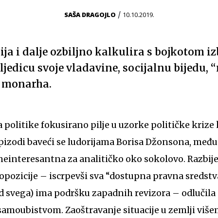
/
SAŠA DRAGOJLO
10.10.2019.
ja i dalje ozbiljno kalkulira s bojkotom i
ljedicu svoje vladavine, socijalnu bijedu,
 monarha.
a politike fokusirano pilje u uzorke političke krize 
pizodi baveći se ludorijama Borisa Džonsona, međuti
neinteresantna za analitičko oko sokolovo. Razbije
opozicije – iscrpevši sva “dostupna pravna sredstva
ed svega) ima podršku zapadnih revizora – odlučila 
 samoubistvom. Zaoštravanje situacije u zemlji vi