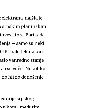
oelektrana, naišla je
 po srpskim planinskim
 investitora. Barikade,
eđenja – samo su neki
 MHE. Ipak, tek nakon
asio vanredno stanje
rao se Vučić. Nekoliko
go no hitno donošenje
 istorije srpskog
šio u komi, međutim,