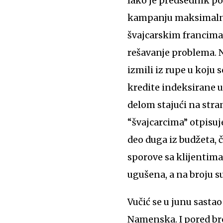
Iako je predsednik po
kampanju maksimalno 
švajcarskim francima,
rešavanje problema. 
izmili iz rupe u koju
kredite indeksirane u
delom stajući na stra
“švajcarcima” otpisuje
deo duga iz budžeta,
sporove sa klijentima
ugušena, a na broju su 
Vučić se u junu sasta
Namenska. I pored br