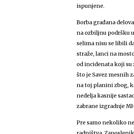
ispunjene.
Borba građana delova S
na ozbiljnu podršku u
selima nisu se libili 
straže, lanci na mos
od incidenata koji su
što je Savez mesnih 
na toj planini zbog, 
nedelja kasnije sasta
zabrane izgradnje MH
Pre samo nekoliko nede
radništva. Zaposlenik