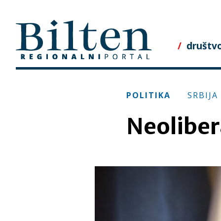
Skip
to
content
društv
POLITIKA
SRBIJA
Neoliber