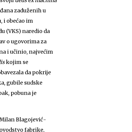
 svoju
deus ex machina
rađana zaduženih u
, i obećao im
u (VKS) naredio da
stav o ugovorima za
na i učinio, najvećim
lis
kojim se
 obavezala da pokrije
a, gubile sudske
pak, pobuna je
 Milan Blagojević-
ovodstvo fabrike,