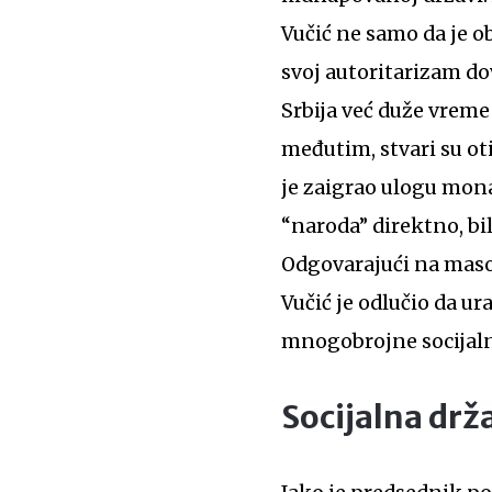
Vučić ne samo da je o
svoj autoritarizam d
Srbija već duže vreme
međutim, stvari su ot
je zaigrao ulogu mona
“naroda” direktno, bil
Odgovarajući na maso
Vučić je odlučio da ur
mnogobrojne socijaln
Socijalna drž