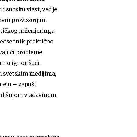
i sudsku vlast, već je
avni provizorijum
itičkog inženjeringa,
predsednik praktično
avajući probleme
puno ignorišući.
u svetskim medijima,
umeju – zapuši
odišnjom vladavinom.