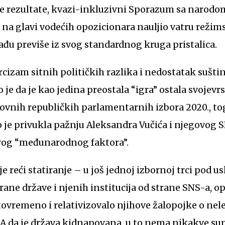
e rezultate, kvazi-inkluzivni Sporazum sa narodom
r na glavi vodećih opozicionara nauljio vatru rež
ađu previše iz svog standardnog kruga pristalica.
rcizam sitnih političkih razlika i nedostatak sušt
 je da je kao jedina preostala “igra” ostala svojevr
ovnih republičkih parlamentarnih izbora 2020., to
je privukla pažnju Aleksandra Vučića i njegovog SN
brog “međunarodnog faktora”.
je reći statiranje – u još jednoj izbornoj trci pod 
ne države i njenih institucija od strane SNS-a, o
tovremeno i relativizovalo njihove žalopojke o nele
 A da je država kidnapovana, u to nema nikakve su