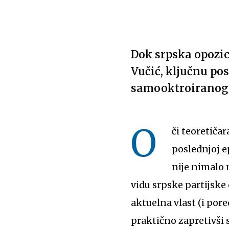
Dok srpska opozici
Vučić, ključnu pos
samooktroiranog
O
či teoretičar
poslednjoj e
nije nimalo 
vidu srpske partijske 
aktuelna vlast (i por
praktično zapretivši