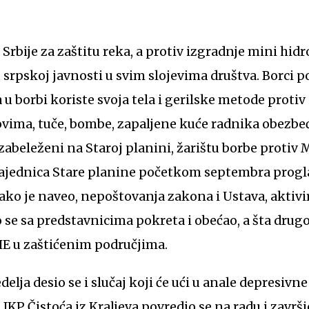
rbije za zaštitu reka, a protiv izgradnje mini hidr
 srpskoj javnosti u svim slojevima društva. Borci
da u borbi koriste svoja tela i gerilske metode protiv
tovima, tuče, bombe, zapaljene kuće radnika obezb
 zabeleženi na Staroj planini, žarištu borbe protiv
zajednica Stare planine početkom septembra progl
kako je naveo, nepoštovanja zakona i Ustava, aktivi
o se sa predstavnicima pokreta i obećao, a šta dru
E u zaštićenim područjima.
lja desio se i slučaj koji će ući u anale depresivne
 JKP Čistoća iz Kraljeva povredio se na radu i zavr