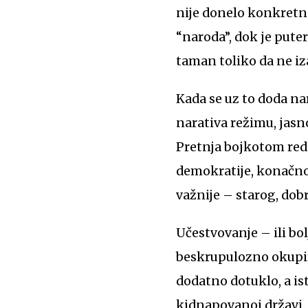
nije donelo konkretn
“naroda”, dok je pute
taman toliko da ne iz
Kada se uz to doda na
narativa režimu, jasno
Pretnja bojkotom red
demokratije, konačno 
važnije – starog, do
Učestvovanje – ili bol
beskrupulozno okupira
dodatno dotuklo, a is
kidnapovanoj državi.