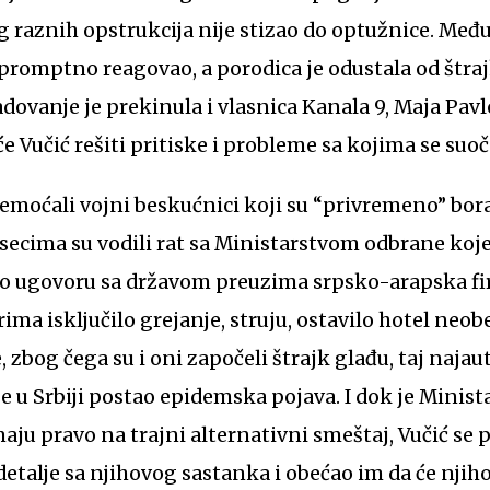
g raznih opstrukcija nije stizao do optužnice. Međ
e promptno reagovao, a porodica je odustala od štra
dovanje je prekinula i vlasnica Kanala 9, Maja Pavlov
će Vučić rešiti pritiske i probleme sa kojima se suoč
nemoćali vojni beskućnici koji su “privremeno” bora
esecima su vodili rat sa Ministarstvom odbrane koje
l po ugovoru sa državom preuzima srpsko-arapska f
ima isključilo grejanje, struju, ostavilo hotel neo
 zbog čega su i oni započeli štrajk glađu, taj najau
je u Srbiji postao epidemska pojava. I dok je Minist
ju pravo na trajni alternativni smeštaj, Vučić se p
etalje sa njihovog sastanka i obećao im da će njihov