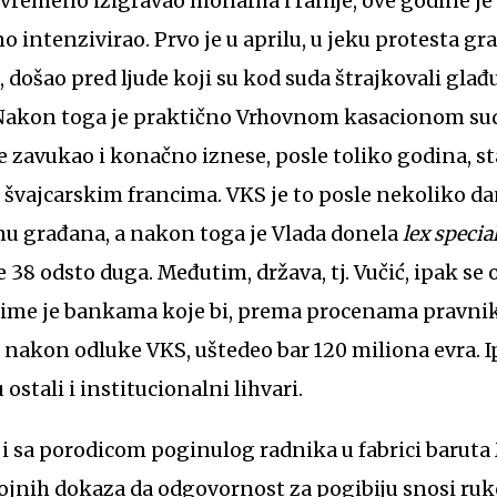
vremeno izigravao monarha i ranije, ove godine je
intenzivirao. Prvo je u aprilu, u jeku protesta g
 došao pred ljude koji su kod suda štrajkovali glađu
Nakon toga je praktično Vrhovnom kasacionom sud
 se zavukao i konačno iznese, posle toliko godina, 
 švajcarskim francima. VKS je to posle nekoliko da
nu građana, a nakon toga je Vlada donela
lex specia
 38 odsto duga. Međutim, država, tj. Vučić, ipak se
 čime je bankama koje bi, prema procenama pravnik
 nakon odluke VKS, uštedeo bar 120 miliona evra. I
ostali i institucionalni lihvari.
o i sa porodicom poginulog radnika u fabrici baruta
ojnih dokaza da odgovornost za pogibiju snosi ruk