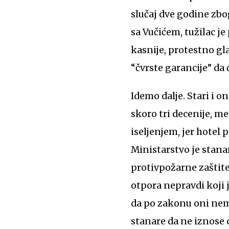
slučaj dve godine zbo
sa Vučićem, tužilac j
kasnije, protestno gla
“čvrste garancije” da 
Idemo dalje. Stari i o
skoro tri decenije, m
iseljenjem, jer hote
Ministarstvo je stanar
protivpožarne zaštite,
otpora nepravdi koji 
da po zakonu oni nema
stanare da ne iznose d