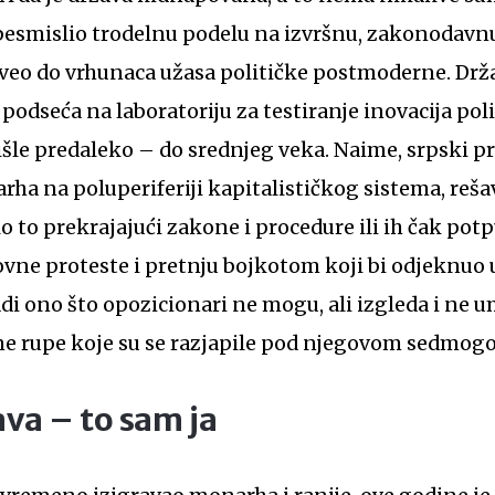
besmislio trodelnu podelu na izvršnu, zakonodavnu 
oveo do vrhunaca užasa političke postmoderne. Drž
 podseća na laboratoriju za testiranje inovacija pol
išle predaleko – do srednjeg veka. Naime, srpski 
rha na poluperiferiji kapitalističkog sistema, reš
o to prekrajajući zakone i procedure ili ih čak pot
vne proteste i pretnju bojkotom koji bi odjeknuo 
adi ono što opozicionari ne mogu, ali izgleda i ne 
e rupe koje su se razjapile pod njegovom sedmog
ava – to sam ja