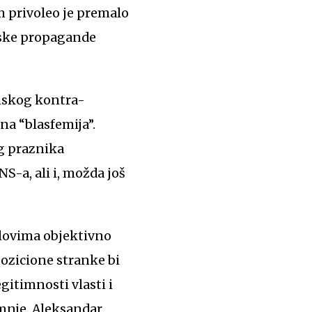
 privoleo je premalo
imske propagande
inskog kontra-
sna “blasfemija”.
g praznika
S-a, ali i, možda još
uslovima objektivno
pozicione stranke bi
gitimnosti vlasti i
mnje. Aleksandar