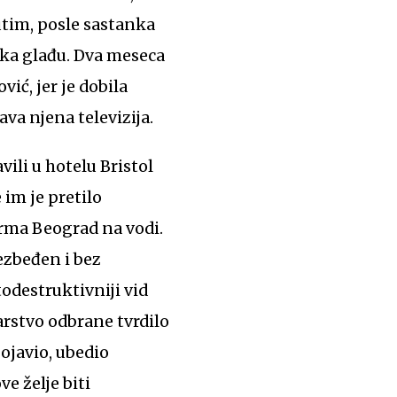
utim, posle sastanka
jka glađu. Dva meseca
ić, jer je dobila
ava njena televizija.
vili u hotelu Bristol
 im je pretilo
irma Beograd na vodi.
bezbeđen i bez
todestruktivniji vid
arstvo odbrane tvrdilo
ojavio, ubedio
e želje biti