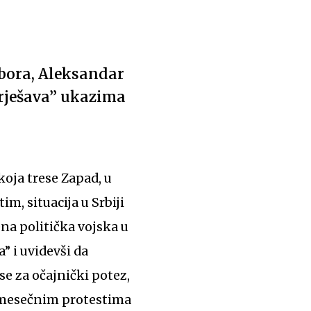
zbora, Aleksandar
 “rješava” ukazima
koja trese Zapad, u
m, situacija u Srbiji
na politička vojska u
” i uvidevši da
se za očajnički potez,
šemesečnim protestima