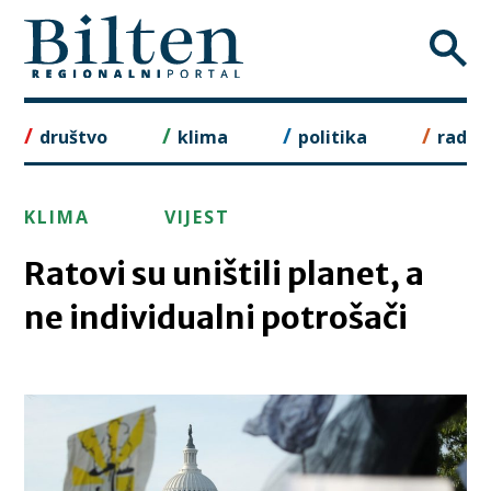
Skip
to
content
društvo
klima
politika
rad
KLIMA
VIJEST
Ratovi su uništili planet, a
ne individualni potrošači