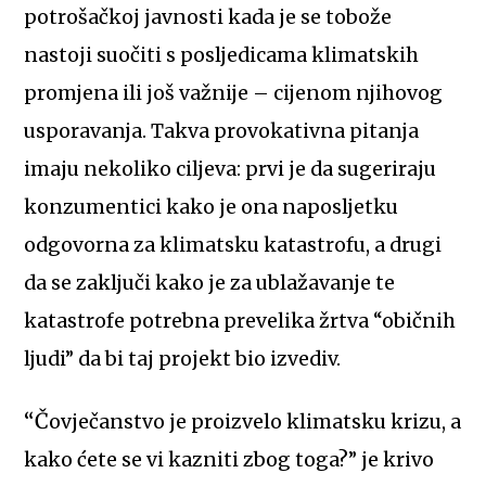
potrošačkoj javnosti kada je se tobože
nastoji suočiti s posljedicama klimatskih
promjena ili još važnije – cijenom njihovog
usporavanja. Takva provokativna pitanja
imaju nekoliko ciljeva: prvi je da sugeriraju
konzumentici kako je ona naposljetku
odgovorna za klimatsku katastrofu, a drugi
da se zaključi kako je za ublažavanje te
katastrofe potrebna prevelika žrtva “običnih
ljudi” da bi taj projekt bio izvediv.
“Čovječanstvo je proizvelo klimatsku krizu, a
kako ćete se vi kazniti zbog toga?” je krivo