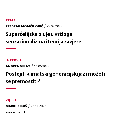
TEMA
/
PREDRAG MOMČILOVIĆ
25.07.2023.
Superćelijske oluje u vrtlogu
senzacionalizma i teorija zavjere
INTERVJU
/
ANDREA MILAT
14.06.2023.
Postoji li klimatski generacijski jaz i može li
se premostiti?
VIJEST
/
MARIO KIKAŠ
22.11.2022.