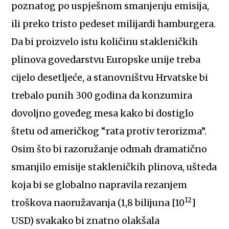
poznatog po uspješnom smanjenju emisija,
ili preko tristo pedeset milijardi hamburgera.
Da bi proizvelo istu količinu stakleničkih
plinova govedarstvu Europske unije treba
cijelo desetljeće, a stanovništvu Hrvatske bi
trebalo punih 300 godina da konzumira
dovoljno goveđeg mesa kako bi dostiglo
štetu od američkog “rata protiv terorizma”.
Osim što bi razoružanje odmah dramatično
smanjilo emisije stakleničkih plinova, ušteda
koja bi se globalno napravila rezanjem
12
troškova naoružavanja (1,8 bilijuna [10
]
USD) svakako bi znatno olakšala