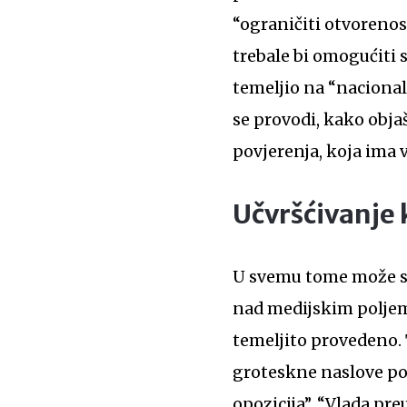
“ograničiti otvorenost
trebale bi omogućiti 
temeljio na “nacional
se provodi, kako objaš
povjerenja, koja ima v
Učvršćivanje 
U svemu tome može se
nad medijskim poljem
temeljito provedeno. 
groteskne naslove pop
opozicija”, “Vlada pre