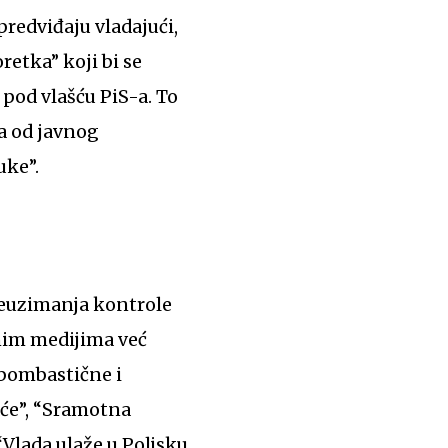
predviđaju vladajući,
etka” koji bi se
pod vlašću PiS-a. To
ja od javnog
uke”.
reuzimanja kontrole
vnim medijima već
 bombastične i
aće”, “Sramotna
“Vlada ulaže u Poljsku