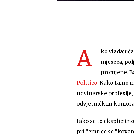
A
ko vladajuća
mjeseca, pol
promjene. Ba
Politico
. Kako tamo n
novinarske profesije,
odvjetničkim komorama
Iako se to eksplicitno ne navodi, čini se da je plan i da to tijelo određuje tko može biti novinar,
pri čemu će se “kovan