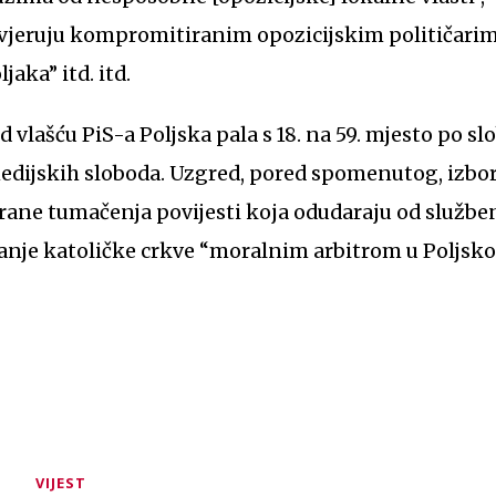
ne vjeruju kompromitiranim opozicijskim političarim
jaka” itd. itd.
d vlašću PiS-a Poljska pala s 18. na 59. mjesto po s
dijskih sloboda. Uzgred, pored spomenutog, izbo
abrane tumačenja povijesti koja odudaraju od služ
anje katoličke crkve “moralnim arbitrom u Poljsko
VIJEST