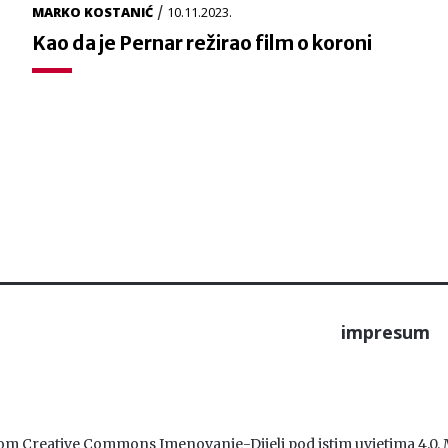
/
MARKO KOSTANIĆ
10.11.2023.
Kao da je Pernar režirao film o koroni
impresum
ncom Creative Commons Imenovanje-Dijeli pod istim uvjetima 4.0