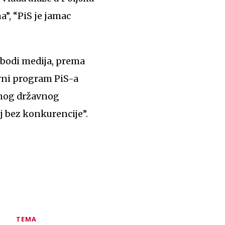
a”, “PiS je jamac
lobodi medija, prema
rni program PiS-a
benog državnog
j bez konkurencije”.
TEMA