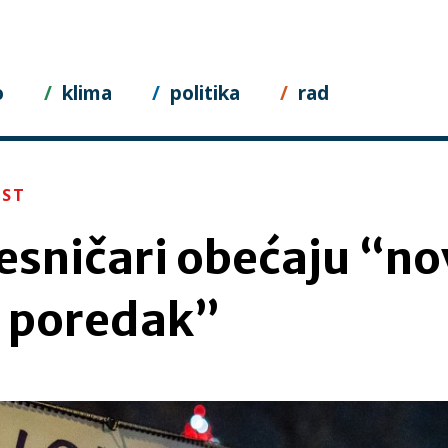
o
klima
politika
rad
EST
desničari obećaju “no
i poredak”