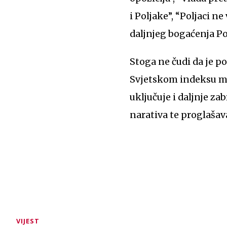
i Poljake”, “Poljaci 
daljnjeg bogaćenja Pol
Stoga ne čudi da je po
Svjetskom indeksu me
uključuje i daljnje z
narativa te proglašav
VIJEST