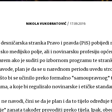
/
NIKOLA VUKOBRATOVIĆ
17.09.2019.
 desničarska stranka Pravo i pravda (PiS) pobijedi 
jsko medijsko polje, ali i novinarsku profesiju opće
rem ako je suditi po izbornom programu te strank
avode, plan je da se u narednom periodu uvedu str
 što bi se učinilo preko formalno “samoupravnog” ti
, a koje bi reguliralo novinarske i etičke standa
je” zanata također provoditi preko tijela. Ipak, obe