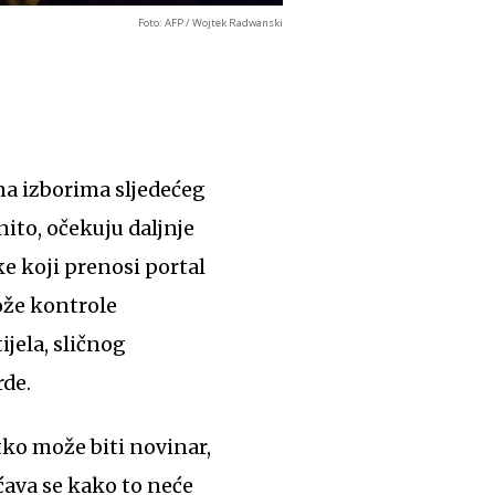
Foto: AFP / Wojtek Radwanski
na izborima sljedećeg
nito, očekuju daljnje
e koji prenosi portal
ože kontrole
jela, sličnog
rde.
ćava se kako to neće