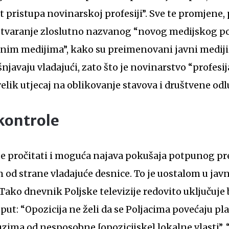
 pristupa novinarskoj profesiji”. Sve te promjene, 
stvaranje zloslutno nazvanog “novog medijskog por
nim medijima”, kako su preimenovani javni mediji 
njavaju vladajući, zato što je novinarstvo “profesi
elik utjecaj na oblikovanje stavova i društvene odl
kontrole
 pročitati i moguća najava pokušaja potpunog p
 od strane vladajuće desnice. To je uostalom u ja
Tako dnevnik Poljske televizije redovito uključuje
ut: “Opozicija ne želi da se Poljacima povećaju pl
uzima od nesposobne [opozicijske] lokalne vlasti”, 