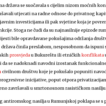
ma država se suočavala s cijelim nizom moćnih kon
ušavali utjecati na radne odnose do privatnog kapi
 javnim investicijama ili pak svjetine koja je pov
unkcije. Stoga ne čudi da su najnasilnije epizode r
vijesti bile opravdavane pokušajima održanja druš
 država činila preslabom, nesposobnom da ispuni s
rskih
prosvjeda
u Bukureštu ili etničkih
konflikata
i da se nadoknadi navodni izostanak funkcionalne 
m
civilnom društvu koje je pokušalo popuniti navod
progresivne inicijative, poput otpora privatizacija
meno završavali u smrtonosnom rasističkom nasilju
g antiromskog nasilja u Rumunjskoj poklapa se s