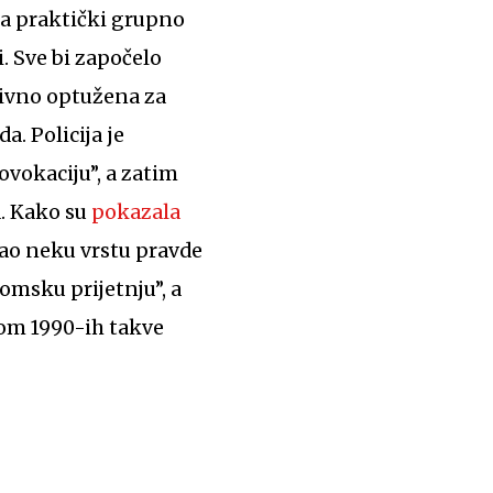
ma praktički grupno
. Sve bi započelo
tivno optužena za
a. Policija je
ovokaciju”, a zatim
. Kako su
pokazala
kao neku vrstu pravde
omsku prijetnju”, a
kom 1990-ih takve