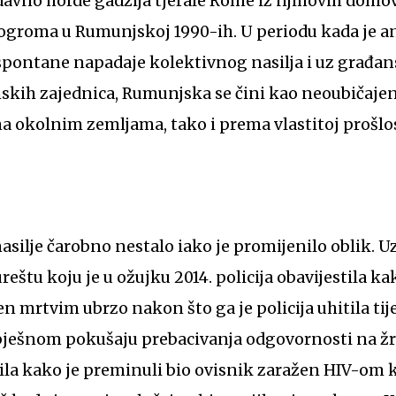
davno horde gadžija tjerale Rome iz njihovih domova
ogroma u Rumunjskoj 1990-ih. U periodu kada je a
z spontane napadaje kolektivnog nasilja i uz građans
skih zajednica, Rumunjska se čini kao neoubičaje
 okolnim zemljama, tako i prema vlastitoj prošlos
 nasilje čarobno nestalo iako je promijenilo oblik.
eštu koju je u ožujku 2014. policija obavijestila ka
en mrtvim ubrzo nakon što ga je policija uhitila t
pješnom pokušaju prebacivanja odgovornosti na žrtv
la kako je preminuli bio ovisnik zaražen HIV-om k