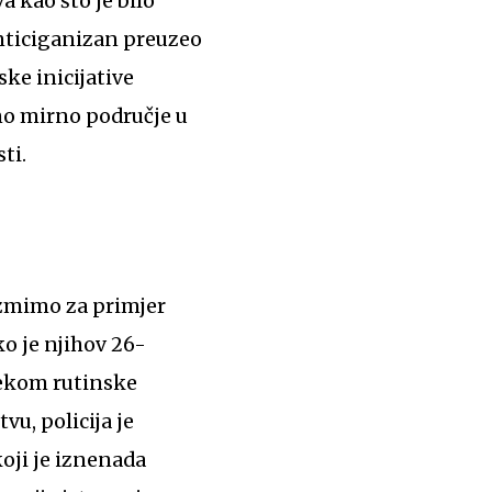
 kao što je bilo
nticiganizan preuzeo
ke inicijative
no mirno područje u
ti.
 Uzmimo za primjer
ko je njihov 26-
ijekom rutinske
u, policija je
oji je iznenada