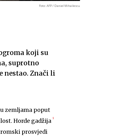
Foto: AFP / Daniel Mihailescu
pogroma koji su
na, suprotno
 nestao. Znači li
 u zemljama poput
1
šlost. Horde gadžija
iromski prosvjedi