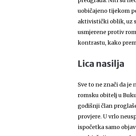
predgrađa. Niti su ne
uobičajeno tijekom p
aktivistički oblik, u
usmjerene protiv rom
kontrastu, kako prema
Lica nasilja
Sve to ne znači da je
romsku obitelj u Bukur
godišnji član proglaš
provjere. U vrlo neus
ispočetka samo objavi