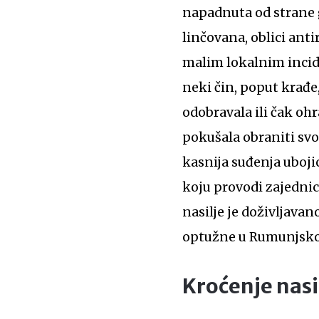
napadnuta od strane g
linčovana, oblici anti
malim lokalnim incid
neki čin, poput krađe,
odobravala ili čak oh
pokušala obraniti s
kasnija suđenja uboji
koju provodi zajednic
nasilje je doživljava
optužne u Rumunjskoj
Kroćenje nasi