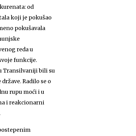
kurenata: od
tala koji je pokušao
remeno pokušavala
umunjske
tvenog reda u
voje funkcije.
u Transilvaniji bili su
države. Radilo se o
nu rupu moći i u
ma i reakcionarni
.
 postepenim