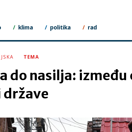
o
klima
politika
rad
JSKA
TEMA
a do nasilja: između 
i države