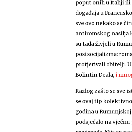
poput onih u Italiji 
događaja u Francuskoj 
sve ovo nekako se čini
antiromskog nasilja k
su tada živjeli u Rum
postsocijalizma: romsk
protjerivali obitelji.
Bolintin Deala,
i mno
Razlog zašto se sve i
se ovaj tip kolektivn
godina u Rumunjskoj v
podsjećalo na vječnu 