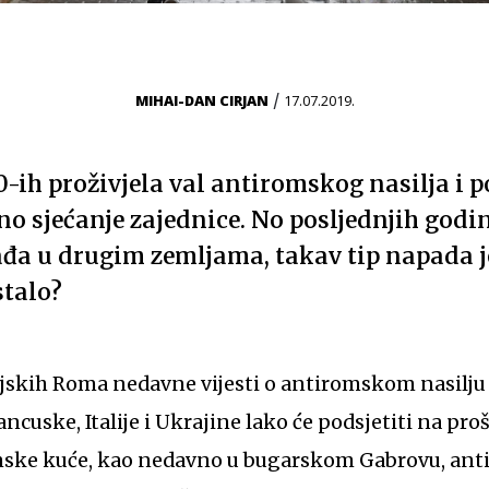
/
MIHAI-DAN CIRJAN
17.07.2019.
-ih proživjela val antiromskog nasilja i 
vno sjećanje zajednice. No posljednjih godi
đa u drugim zemljama, takav tip napada je
stalo?
jskih Roma nedavne vijesti o antiromskom nasilju
ncuske, Italije i Ukrajine lako će podsjetiti na pro
mske kuće, kao nedavno u bugarskom Gabrovu, ant