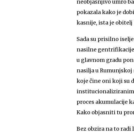
neobjašnjivo umro baš
pokazala kako je dob
kasnije, ista je obite
Sada su prisilno iselje
nasilne gentrifikacij
u glavnom gradu ponov
nasilja u Rumunjskoj 
koje čine oni koji su d
institucionaliziranim 
proces akumulacije ka
Kako objasniti tu pr
Bez obzira na to radi 