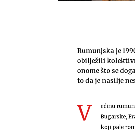
Rumunjska je 1990
obilježili kolekti
onome što se doga
to da je nasilje ne
V
ećinu rumun
Bugarske, Fra
koji pale ro