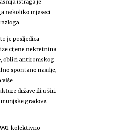
snija istraga je
ga nekoliko mjeseci
 razloga.
to je posljedica
rize cijene nekretnina
e, oblici antiromskog
lno spontano nasilje,
o više
kture države ili u širi
rumunjske gradove.
 1991. kolektivno