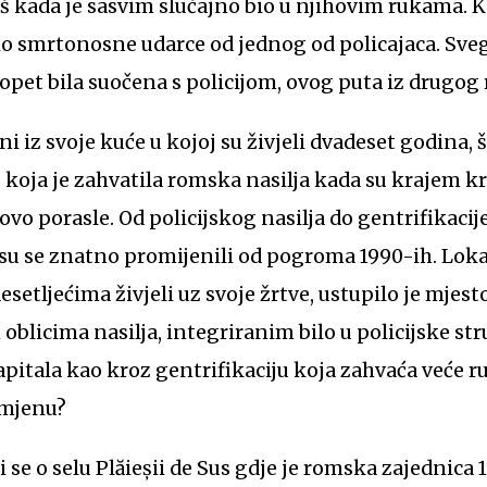
 kada je sasvim slučajno bio u njihovim rukama. Ka
io smrtonosne udarce od jednog od policajaca. Sve
lj opet bila suočena s policijom, ovog puta iz drugog
ni iz svoje kuće u kojoj su živjeli dvadeset godina, š
e koja je zahvatila romska nasilja kada su krajem k
o porasle. Od policijskog nasilja do gentrifikacij
su se znatno promijenili od pogroma 1990-ih. Loka
esetljećima živjeli uz svoje žrtve, ustupilo je mjest
oblicima nasilja, integriranim bilo u policijske stru
pitala kao kroz gentrifikaciju koja zahvaća veće 
omjenu?
li se o selu Plăieșii de Sus gdje je romska zajednica