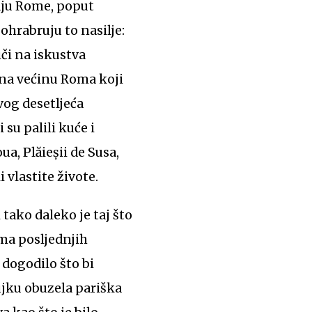
aju Rome, poput
ohrabruju to nasilje:
iči na iskustva
g na većinu Roma koji
vog desetljeća
su palili kuće i
ua, Plăieșii de Susa,
 vlastite živote.
tako daleko je taj što
ma posljednjih
 dogodilo što bi
ujku obuzela pariška