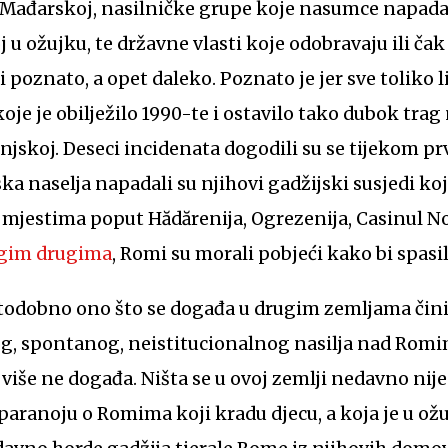
ili Mađarskoj, nasilničke grupe koje nasumce napad
u ožujku, te državne vlasti koje odobravaju ili čak 
 poznato, a opet daleko. Poznato je jer sve toliko l
oje je obilježilo 1990-te i ostavilo tako dubok tra
unjskoj. Deseci incidenata dogodili su se tijekom pr
a naselja napadali su njihovi gadžijski susjedi koji 
 U mjestima poput Hădărenija, Ogrezenija, Casinul No
gim drugima
, Romi su morali pobjeći kako bi spasili
stodobno ono što se događa u drugim zemljama čini 
og, spontanog, neistitucionalnog nasilja nad Romi
iše ne događa. Ništa se u ovoj zemlji nedavno nije
paranoju o Romima koji kradu djecu, a koja je u ož