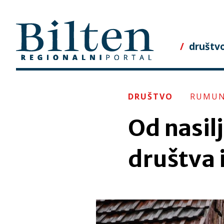
Skip
to
content
društv
DRUŠTVO
RUMUN
Od nasilj
društva 