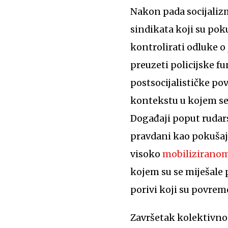
Nakon pada socijaliz
sindikata koji su pok
kontrolirati odluke o
preuzeti policijske f
postsocijalističke po
kontekstu u kojem se
Događaji poput ruda
pravdani kao pokušaj
visoko
mobilizirano
kojem su se miješale 
porivi koji su povre
Završetak kolektivno