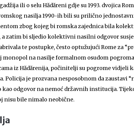
adžija ili o selu Hădăreni gdje su 1993. dvojica Ro
romskog nasilja 1990-ih bili su prilično jednostavni
entom zbog kojeg bi romska zajednica bila kolek
 a zatim bi sljedio kolektivni nasilni odgovor susjed
rabrivala te postupke, često optužujući Rome za “pr
voj monopol na nasilje formalnom osudom pogroma
cama iz Hădărenija, počinitelji su pogrome vidjeli 
a. Policija je prozvana nesposobnom da zaustavi “r
no kao odgovor na nemoć državnih institucija. Tije
 nisu bile nimalo neobične.
lja