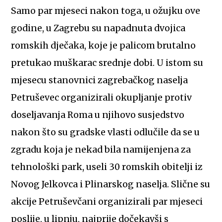
Samo par mjeseci nakon toga, u ožujku ove
godine, u Zagrebu su napadnuta dvojica
romskih dječaka, koje je palicom brutalno
pretukao muškarac srednje dobi. U istom su
mjesecu stanovnici zagrebačkog naselja
Petruševec organizirali okupljanje protiv
doseljavanja Roma u njihovo susjedstvo
nakon što su gradske vlasti odlučile da se u
zgradu koja je nekad bila namijenjena za
tehnološki park, useli 30 romskih obitelji iz
Novog Jelkovca i Plinarskog naselja. Slične su
akcije Petruševčani organizirali par mjeseci
poslije, u lipnju, najprije dočekavši s