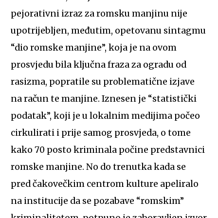
pejorativni izraz za romsku manjinu nije
upotrijebljen, međutim, opetovanu sintagmu
“dio romske manjine”, koja je na ovom
prosvjedu bila ključna fraza za ogradu od
rasizma, popratile su problematične izjave
na račun te manjine. Iznesen je “statistički
podatak”, koji je u lokalnim medijima počeo
cirkulirati i prije samog prosvjeda, o tome
kako 70 posto kriminala počine predstavnici
romske manjine. No do trenutka kada se
pred čakovečkim centrom kulture apeliralo
na institucije da se pozabave “romskim”
kriminalitetom, potpuno je zaboravljen izvor