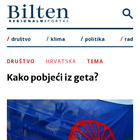
Skip
to
content
društvo
klima
politika
rad
DRUŠTVO
HRVATSKA
TEMA
Kako pobjeći iz geta?