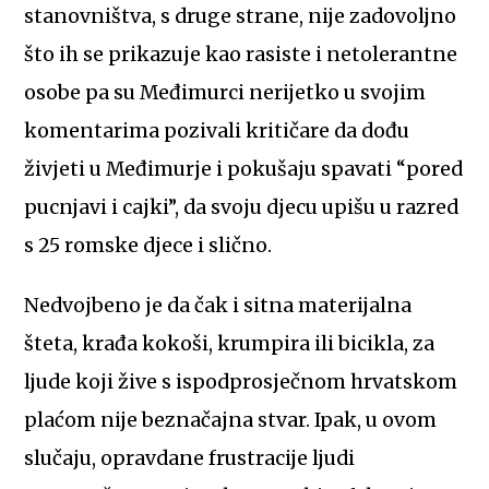
stanovništva, s druge strane, nije zadovoljno
što ih se prikazuje kao rasiste i netolerantne
osobe pa su Međimurci nerijetko u svojim
komentarima pozivali kritičare da dođu
živjeti u Međimurje i pokušaju spavati “pored
pucnjavi i cajki”, da svoju djecu upišu u razred
s 25 romske djece i slično.
Nedvojbeno je da čak i sitna materijalna
šteta, krađa kokoši, krumpira ili bicikla, za
ljude koji žive s ispodprosječnom hrvatskom
plaćom nije beznačajna stvar. Ipak, u ovom
slučaju, opravdane frustracije ljudi