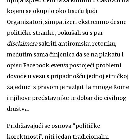
lipnja ispred Centra za kulturu u Čakovcu na
kojem se okupilo oko tisuću ljudi.
Organizatori, simpatizeri ekstremno desne
političke stranke, pokušali su s par
disclaimera
sakriti antiromsku retoriku,
međutim sama činjenica da se na plakatu i
opisu Facebook
eventa
postojeći problemi
dovode u vezu s pripadnošću jednoj etničkoj
zajednici s pravom je razljutila mnoge Rome
i njihove predstavnike te dobar dio civilnog
društva.
Pridržavajući se osnova “političke
korektnosti”, niti jedan tradicionalni