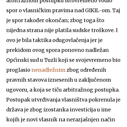
arbitražnom postupku istovremeno vodio
spor o vlasničkim pravima nad GIKIL-om. Taj
je spor također okončan; zbog toga što
nijedna strana nije platila sudske troškove. I
ovo je bila taktika odugovlačenja jer je
prekidom ovog spora ponovno nadležan
Općinski sud u Tuzli koji se svojevremeno bio
proglasio
nenadležnim
zbog određenih
pravnih stavova iznesenih u zaključenom
ugovoru, a koja se tiču arbitražnog postupka.
Postupak utvrđivanja vlasništva pokrenula je
država je zbog izostanka investicija u ime
kojih je novi vlasnik na nerazjašnjen način