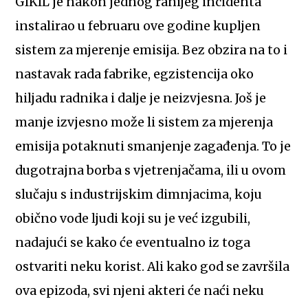
GIKIL je nakon jednog ranijeg incidenta
instalirao u februaru ove godine kupljen
sistem za mjerenje emisija. Bez obzira na to i
nastavak rada fabrike, egzistencija oko
hiljadu radnika i dalje je neizvjesna. Još je
manje izvjesno može li sistem za mjerenja
emisija potaknuti smanjenje zagađenja. To je
dugotrajna borba s vjetrenjačama, ili u ovom
slučaju s industrijskim dimnjacima, koju
obično vode ljudi koji su je već izgubili,
nadajući se kako će eventualno iz toga
ostvariti neku korist. Ali kako god se završila
ova epizoda, svi njeni akteri će naći neku