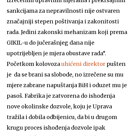
izrečenim upravnim mjerama i prekršajnim
sankcijama za nepravilnosti nije ostvaren
značajniji stepen poštivanja i zakonitosti
rada. Jedini zakonski mehanizam koji prema
GIKIL-u do jučerašnjeg dana nije
upotrijebljen je mjera obustave rada”.
Početkom kolovoza
uhićeni direktor
pušten
je da se brani sa slobode, no izrečene su mu
mjere zabrane napuštanja BiH i oduzet mu je
pasoš. Fabrika je zatvorena do ishođenja
nove okolinske dozvole, koju je Uprava
tražila i dobila odbijenicu, da bi u drugom
krugu proces ishođenja dozvole ipak