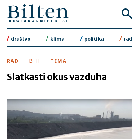
Skip
to
content
društvo
klima
politika
rad
RAD
BIH
TEMA
Slatkasti okus vazduha