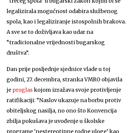
“trećeg spola” u bugarski zakon kojim bi se
legalizirala mogućnost odabira službenog
spola, kao i legaliziranje istospolnih brakova.
A sve se to doživljava kao udar na
“tradicionalne vrijednosti bugarskog
društva”.
Dan prije posljednje sjednice vlade u toj
godini, 27. decembra, stranka VMRO objavila
je
proglas
kojom izražava svoje protivljenje
ratifikaciji: “Naslov ukazuje na borbu protiv
obiteljskog nasilja, no ono što Konvencija
zbilja pokušava je uvođenje u školske
programe ‘nestereotipne rodne uloge’ kao