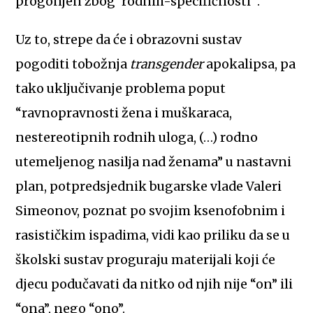
progonjen zbog ‘rodnih-specifičnosti'”.
Uz to, strepe da će i obrazovni sustav
pogoditi tobožnja
transgender
apokalipsa, pa
tako uključivanje problema poput
“ravnopravnosti žena i muškaraca,
nestereotipnih rodnih uloga, (…) rodno
utemeljenog nasilja nad ženama” u nastavni
plan, potpredsjednik bugarske vlade Valeri
Simeonov, poznat po svojim ksenofobnim i
rasističkim ispadima, vidi kao priliku da se u
školski sustav proguraju materijali koji će
djecu podučavati da nitko od njih nije “on” ili
“ona”, nego “ono”.