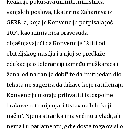
Reakcije pokušava umiriti ministrica
vanjskih poslova, Ekaterina Zaharieva iz
GERB-a, koja je Konvenciju potpisala još
2014. kao ministrica pravosuđa,
objašnjavajući da Konvencija “štiti od
obiteljskog nasilja i u njoj se predlaže
edukacija o toleranciji između muškaraca i
žena, od najranije dobi” te da “niti jedan dio
teksta ne sugerira da države koje ratificiraju
Konvenciju moraju prihvatiti istospolne
brakove niti mijenjati Ustav na bilo koji
način”. Njena stranka ima većinu u vladi, ali
nema i u parlamentu, gdje dosta toga ovisi o