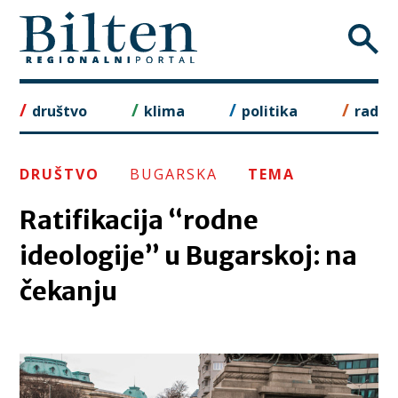
Skip
to
content
društvo
klima
politika
rad
DRUŠTVO
BUGARSKA
TEMA
Ratifikacija “rodne
ideologije” u Bugarskoj: na
čekanju