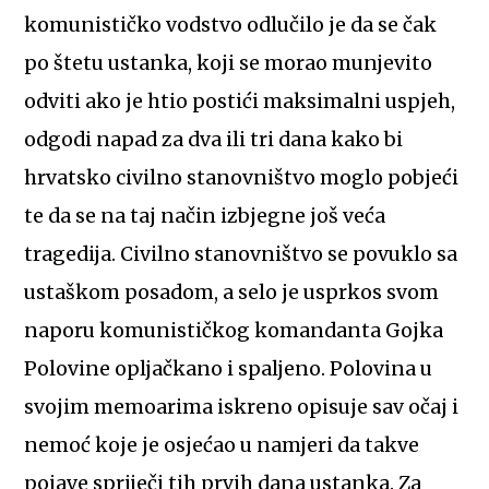
komunističko vodstvo odlučilo je da se čak
po štetu ustanka, koji se morao munjevito
odviti ako je htio postići maksimalni uspjeh,
odgodi napad za dva ili tri dana kako bi
hrvatsko civilno stanovništvo moglo pobjeći
te da se na taj način izbjegne još veća
tragedija. Civilno stanovništvo se povuklo sa
ustaškom posadom, a selo je usprkos svom
naporu komunističkog komandanta Gojka
Polovine opljačkano i spaljeno. Polovina u
svojim memoarima iskreno opisuje sav očaj i
nemoć koje je osjećao u namjeri da takve
pojave spriječi tih prvih dana ustanka. Za