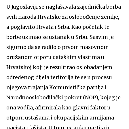
U Jugoslaviji se naglašavala zajednička borba
svih naroda Hrvatske za oslobođenje zemlje,
a poglavito Hrvata i Srba. Kao početak te
borbe uzimao se ustanak u Srbu. Sasvim je
sigurno da se radilo o prvom masovnom
oružanom otporu ustaškim vlastima u
Hrvatskoj koji je rezultirao oslobađanjem
određenog dijela teritorija te se u procesu
njegova trajanja Komunistička partija i
Narodnooslobodilački pokret (NOP), kojeg je
ona vodila, afirmirala kao glavni faktor u
otporu ustašama i okupacijskim armijama
nacista i fašista. U tom ustanku partija je