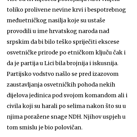
toliko prolivene nevine krvi i bespotrebnog
međuetničkog nasilja koje su ustaše
provodili u ime hrvatskog naroda nad
srpskim da bi bilo teško spriječiti ekscese
osvetničke prirode po etničkom ključu čak i
da je partija u Lici bila brojnija i iskusnija.
Partijsko vodstvo našlo se pred izazovom
zaustavljanja osvetničkih pohoda nekih
dijelova jedinica pod svojom komandom ali i
civila koji su harali po selima nakon što su u
njima poražene snage NDH. Njihov uspjeh u
tom smislu je bio polovičan.