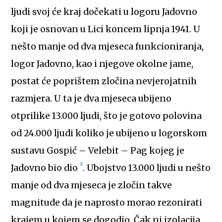
ljudi svoj će kraj dočekati u logoru Jadovno
koji je osnovan u Lici koncem lipnja 1941. U
nešto manje od dva mjeseca funkcioniranja,
logor Jadovno, kao i njegove okolne jame,
postat će poprištem zločina nevjerojatnih
razmjera. U ta je dva mjeseca ubijeno
otprilike 13.000 ljudi, što je gotovo polovina
od 24.000 ljudi koliko je ubijeno u logorskom
sustavu Gospić – Velebit – Pag kojeg je
2
Jadovno bio dio
. Ubojstvo 13.000 ljudi u nešto
manje od dva mjeseca je zločin takve
magnitude da je naprosto morao rezonirati
krajem u kojem se dogodio. Čak ni izolacija