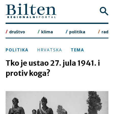
Skip
to
content
društvo
klima
politika
rad
POLITIKA
HRVATSKA
TEMA
Tko je ustao 27. jula 1941. i
protiv koga?