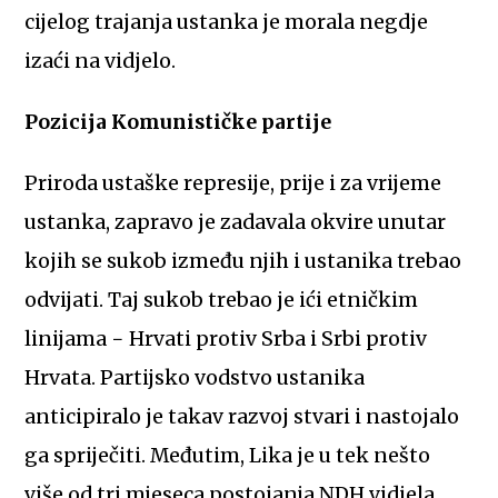
cijelog trajanja ustanka je morala negdje
izaći na vidjelo.
Pozicija Komunističke partije
Priroda ustaške represije, prije i za vrijeme
ustanka, zapravo je zadavala okvire unutar
kojih se sukob između njih i ustanika trebao
odvijati. Taj sukob trebao je ići etničkim
linijama − Hrvati protiv Srba i Srbi protiv
Hrvata. Partijsko vodstvo ustanika
anticipiralo je takav razvoj stvari i nastojalo
ga spriječiti. Međutim, Lika je u tek nešto
više od tri mjeseca postojanja NDH vidjela