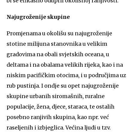
bi se efikasno oduprli okolišnoj ranjivosti.
Najugroženije skupine
Promjenama u okolišu su najugroženije
stotine milijuna stanovnika u velikim
gradovima na obali svjetskih oceana, u
deltama i na obalama velikih rijeka, kao i na
niskim pacifičkim otocima, i u područjima uz
rub pustinja. I ondje su opet najugroženije
skupine urbanih siromašnih, ruralne
populacije, žena, djece, staraca, te ostalih
posebno ranjivih skupina, kao npr. već
raseljenih i izbjeglica. Većina ljudi u tzv.