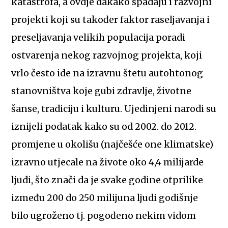
katastrofa, a ovdje dakako spadaju i razvojni
projekti koji su također faktor raseljavanja i
preseljavanja velikih populacija poradi
ostvarenja nekog razvojnog projekta, koji
vrlo često ide na izravnu štetu autohtonog
stanovništva koje gubi zdravlje, životne
šanse, tradiciju i kulturu. Ujedinjeni narodi su
iznijeli podatak kako su od 2002. do 2012.
promjene u okolišu (najčešće one klimatske)
izravno utjecale na živote oko 4,4 milijarde
ljudi, što znači da je svake godine otprilike
između 200 do 250 milijuna ljudi godišnje
bilo ugroženo tj. pogođeno nekim vidom