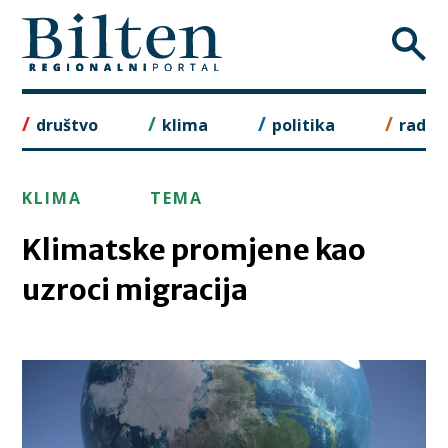
Skip
to
content
društvo
klima
politika
rad
KLIMA
TEMA
Klimatske promjene kao
uzroci migracija