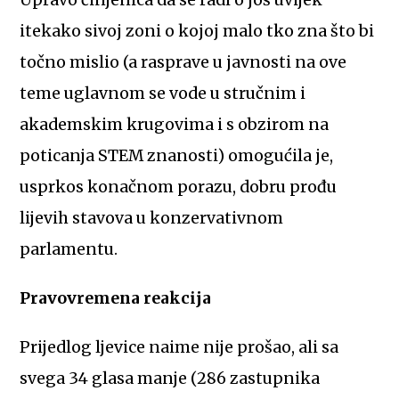
Upravo činjenica da se radi o još uvijek
itekako sivoj zoni o kojoj malo tko zna što bi
točno mislio (a rasprave u javnosti na ove
teme uglavnom se vode u stručnim i
akademskim krugovima i s obzirom na
poticanja STEM znanosti) omogućila je,
usprkos konačnom porazu, dobru prođu
lijevih stavova u konzervativnom
parlamentu.
Pravovremena reakcija
Prijedlog ljevice naime nije prošao, ali sa
svega 34 glasa manje (286 zastupnika