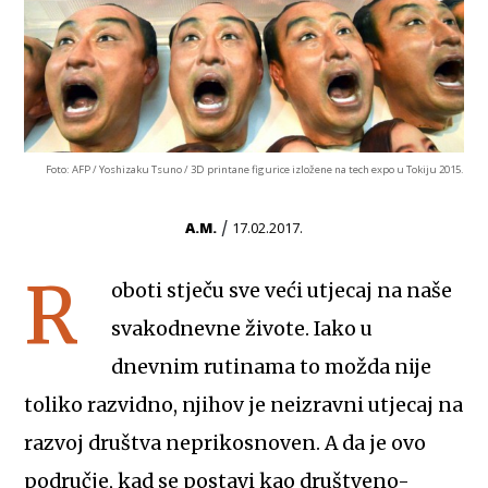
Foto: AFP / Yoshizaku Tsuno / 3D printane figurice izložene na tech expo u Tokiju 2015.
/
A.M.
17.02.2017.
R
oboti stječu sve veći utjecaj na naše
svakodnevne živote. Iako u
dnevnim rutinama to možda nije
toliko razvidno, njihov je neizravni utjecaj na
razvoj društva neprikosnoven. A da je ovo
područje, kad se postavi kao društveno-