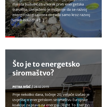
mjesta budućnosti u korak prati energetska
tranzicija. Uvriježeno je mišljenje da se razvoj
energetskog sektora događa samo kroz razvoj
velikih industrija […]
TEMA
Što je to energetsko
siromaštvo?
/
PETRA IVŠIĆ
28.02.2019.
Prije nekoliko dana, točnije 20. veljače izašao je
izvještaj o energetskom siromaštvu Europske
koalicije za pravo na energiju (Right To Energy)