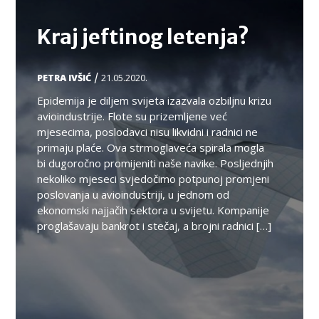
Kraj jeftinog letenja?
/
PETRA IVŠIĆ
21.05.2020.
Epidemija je diljem svijeta izazvala ozbiljnu krizu
avioindustrije. Flote su prizemljene već
mjesecima, poslodavci nisu likvidni i radnici ne
primaju plaće. Ova strmoglaveća spirala mogla
bi dugoročno promijeniti naše navike. Posljednjih
nekoliko mjeseci svjedočimo potpunoj promjeni
poslovanja u avioindustriji, u jednom od
ekonomski najjačih sektora u svijetu. Kompanije
proglašavaju bankrot i stečaj, a brojni radnici […]