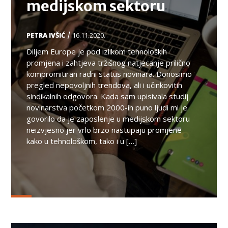
medijskom sektoru
/
PETRA IVŠIĆ
16.11.2020.
Diljem Europe je pod izlikom tehnoloških
promjena i zahtjeva tržišnog natjecanje prilično
kompromitiran radni status novinara. Donosimo
pregled nepovoljnih trendova, ali i učinkovitih
sindikalnih odgovora. Kada sam upisivala studij
novinarstva početkom 2000-ih puno ljudi mi je
govorilo da je zaposlenje u medijskom sektoru
neizvjesno jer vrlo brzo nastupaju promjene
kako u tehnološkom, tako i u […]
TEMA