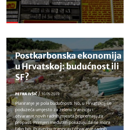
TEMA
Postkarbonska ekonomija
u Hrvatskoj: budućnost ili
SF?
/
PETRA IVŠIĆ
10.05.2019.
Planiranje je pola budućnosti. No, u Hrvatskoj se
poduzeća umjesto za zelenu tranziciju i
otvaranje novih radnih mjesta pripremaju za
propast. Primjeri međutim pokazuju da ne mora
tako biti. Pravednu tranziciju i otvaranje radnih