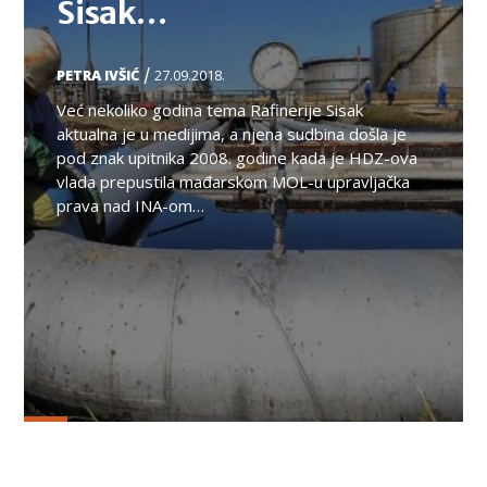
Sisak…
/
PETRA IVŠIĆ
27.09.2018.
Već nekoliko godina tema Rafinerije Sisak
aktualna je u medijima, a njena sudbina došla je
pod znak upitnika 2008. godine kada je HDZ-ova
vlada prepustila mađarskom MOL-u upravljačka
prava nad INA-om…