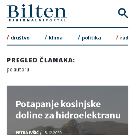
Skip
to
content
društvo
klima
politika
rad
PREGLED ČLANAKA:
po autoru
TEMA
Potapanje kosinjske
doline za hidroelektranu
/
PETRA IVŠIĆ
15.12.2020.