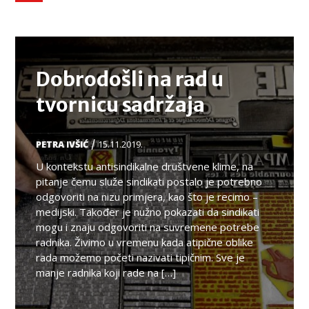
TEMA
Dobrodošli na rad u
tvornicu sadržaja
/
PETRA IVŠIĆ
15.11.2019.
U kontekstu antisindikalne društvene klime, na
pitanje čemu služe sindikati postalo je potrebno
odgovoriti na nizu primjera, kao što je recimo –
medijski. Također je nužno pokazati da sindikati
mogu i znaju odgovoriti na suvremene potrebe
radnika. Živimo u vremenu kada atipične oblike
rada možemo početi nazivati tipičnim. Sve je
manje radnika koji rade na […]