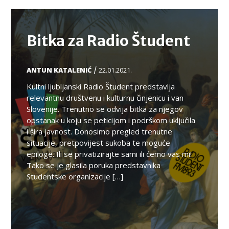
TEMA
Bitka za Radio Študent
/
ANTUN KATALENIĆ
22.01.2021.
Kultni ljubljanski Radio Študent predstavlja
relevantnu društvenu i kulturnu činjenicu i van
Slovenije. Trenutno se odvija bitka za njegov
opstanak u koju se peticijom i podrškom uključila
i šira javnost. Donosimo pregled trenutne
situacije, pretpovijest sukoba te moguće
epiloge. Ili se privatizirajte sami ili ćemo vas mi!
Tako se je glasila poruka predstavnika
Studentske organizacije […]