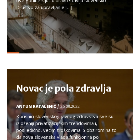
ove godine ključ u bravu stavlja slovensko
Društvo za upravljanje […]
TEMA
Novac je pola zdravlja
/
ANTUN KATALENIĆ
26.09.2022.
Korisnici slovenskog javnog zdravstva sve su
izloženiji privatizacijskim trendovima i,
posljedično, većim troškovima. S obzirom na to
da nova slovenska vlada funkcionira po