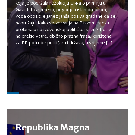
koja je podržala rezoluciju UN-a o primirju u
Gazi. Istovremeno, pogonjen islamofobijom,
vođa opozicije Janez Janša poziva građane da se
naoružaju. Kako se zbivanja na Bliskom istoku
prelamaju na slovenskoj političkoj sceni? Poziv
na prekid vatre, obično prazna fraza, korištena
za PR potrebe političara i država, u vrijeme […]
TEMA
Republika Magna