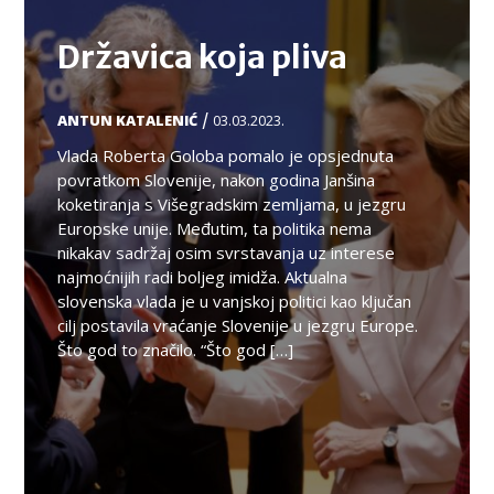
Državica koja pliva
/
ANTUN KATALENIĆ
03.03.2023.
Vlada Roberta Goloba pomalo je opsjednuta
povratkom Slovenije, nakon godina Janšina
koketiranja s Višegradskim zemljama, u jezgru
Europske unije. Međutim, ta politika nema
nikakav sadržaj osim svrstavanja uz interese
najmoćnijih radi boljeg imidža. Aktualna
slovenska vlada je u vanjskoj politici kao ključan
cilj postavila vraćanje Slovenije u jezgru Europe.
Što god to značilo. “Što god […]