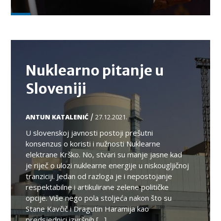
TEMA
Nuklearno pitanje u
Sloveniji
/
ANTUN KATALENIĆ
27.12.2021.
U slovenskoj javnosti postoji prešutni
konsenzus o koristi i nužnosti Nuklearne
elektrane Krško. No, stvari su manje jasne kad
je riječ o ulozi nuklearne energije u niskougljičnoj
tranziciji. Jedan od razloga je i nepostojanje
respektabilne i artikulirane zelene političke
opcije. Više nego pola stoljeća nakon što su
Stane Kavčič i Dragutin Haramija kao
predsjednici izvršnih […]