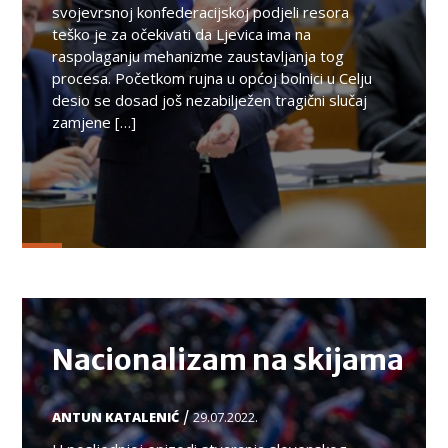
svojevrsnoj konfederacijskoj podjeli resora
teško je za očekivati da Ljevica ima na
raspolaganju mehanizme zaustavljanja tog
procesa. Početkom rujna u općoj bolnici u Celju
desio se dosad još nezabilježen tragični slučaj
zamjene […]
TEMA
Nacionalizam na skijama
/
ANTUN KATALENIĆ
29.07.2022.