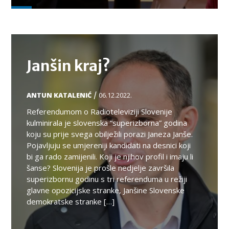
TEMA
Janšin kraj?
/
ANTUN KATALENIĆ
06.12.2022.
Referendumom o Radioteleviziji Slovenije
kulminirala je slovenska “superizborna” godina
koju su prije svega obilježili porazi Janeza Janše.
Pojavljuju se umjereniji kandidati na desnici koji
bi ga rado zamijenili. Koji je njihov profil i imaju li
šanse? Slovenija je prošle nedjelje završila
superizbornu godinu s tri referenduma u režiji
glavne opozicijske stranke, Janšine Slovenske
demokratske stranke […]