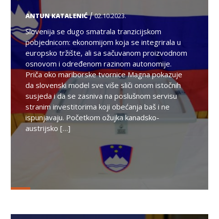
/
ANTUN KATALENIĆ
02.10.2023.
Slovenija se dugo smatrala tranzicijskom
pobjednicom: ekonomijom koja se integrirala u
europsko tržište, ali sa sačuvanom proizvodnom
osnovom i određenom razinom autonomije.
Priča oko mariborske tvornice Magna pokazuje
da slovenski model sve više sliči onom istočnih
susjeda i da se zasniva na poslušnom servisu
stranim investitorima koji obećanja baš i ne
ispunjavaju. Početkom ožujka kanadsko-
austrijsko […]
TEMA