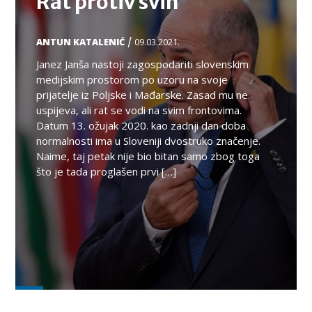
Rat protiv svih
/
ANTUN KATALENIĆ
09.03.2021.
Janez Janša nastoji zagospodariti slovenskim
medijskim prostorom po uzoru na svoje
prijatelje iz Poljske i Mađarske. Zasad mu ne
uspijeva, ali rat se vodi na svim frontovima.
Datum 13. ožujak 2020. kao zadnji dan doba
normalnosti ima u Sloveniji dvostruko značenje.
Naime, taj petak nije bio bitan samo zbog toga
što je tada proglašen prvi […]