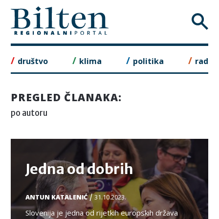
Skip
to
content
društvo
klima
politika
rad
PREGLED ČLANAKA:
po autoru
TEMA
Jedna od dobrih
/
ANTUN KATALENIĆ
31.10.2023.
Slovenija je jedna od rijetkih europskih država