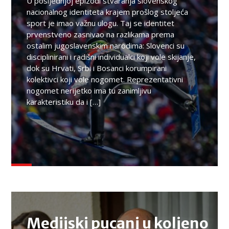
U posljednjoj epizodi stvaranja slovenskog
nacionalnog identiteta krajem prošlog stoljeća
sport je imao važnu ulogu. Taj se identitet
prvenstveno zasnivao na razlikama prema
ostalim jugoslavenskim narodima: Slovenci su
disciplinirani i radišni individualci koji vole skijanje,
dok su Hrvati, Srbi i Bosanci korumpirani
kolektivci koji vole nogomet. Reprezentativni
nogomet nerijetko ima tu zanimljivu
karakteristiku da i […]
TEMA
Medijski pucanj u koljeno