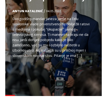
/
ANTUN KATALENIĆ
04.05.2022.
Dvogodišnji mandat Janeza Janše na čelu
slovenske vlade prvenstveno su obilježili ratovi
s medijima i pokušaj “okupacije” javnog
televizijskog servisa. Ti manevri na kraju ne da
nisu Janši donijeli pobjedu kako je bilo
zamišljeno, već su mu i ozbiljno naštetili u
izbornoj utrci. Ali, naštetili su u priličnoj mjeri i
slovenskom novinarstvu. Pitanje je ima […]
TEMA