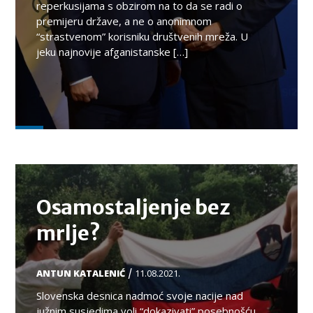
reperkusijama s obzirom na to da se radi o
premijeru države, a ne o anonimnom
“strastvenom” korisniku društvenih mreža. U
jeku najnovije afganistanske […]
TEMA
Osamostaljenje bez
mrlje?
/
ANTUN KATALENIĆ
11.08.2021.
Slovenska desnica nadmoć svoje nacije nad
južnim susjedima voli “dokazivati” posebnošću