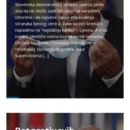
Slovenska demokratska stranka Janeza Janše
zna da ne može zadržati vlast na narednim
izborima i da najveće šanse ima koalicija
stranaka lijevog centra. Zato su već krenuli s
napadima na “najslabiju kariku” – Ljevicu. A ti su
napadi identični onima kojima su bili nedavno
izloženi Možemo i Tomislav Tomašević u
Hrvatskoj. Sloveniju dogodine čeka
superizborna […]
TEMA