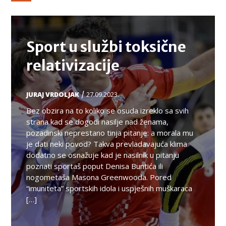
TEMA
Sport u službi toksične
relativizacije
/
JURAJ VRDOLJAK
27.09.2023.
Bez obzira na to koliko se osuda izreklo sa svih
strana kad se dogodi nasilje nad ženama,
pozadinski neprestano tinja pitanje: a morala mu
je dati neki povod? Takva prevladavajuća klima
dodatno se osnažuje kad je nasilnik u pitanju
poznati sportaš poput Denisa Buntića ili
nogometaša Masona Greenwooda. Pored
“imuniteta” sportskih idola i uspješnih muškaraca
[…]