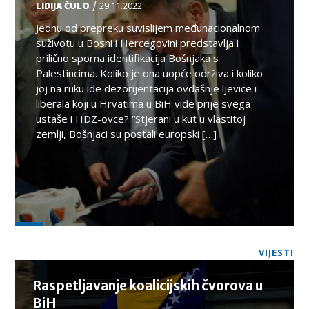
/
LIDIJA ČULO
29.11.2022.
Jednu od prepreku suvislijem međunacionalnom
suživotu u Bosni i Hercegovini predstavlja i
prilično sporna identifikacija Bošnjaka s
Palestincima. Koliko je ona uopće održiva i koliko
joj na ruku ide dezorijentacija ovdašnje ljevice i
liberala koji u Hrvatima u BiH vide prije svega
ustaše i HDZ-ovce? “Stjerani u kut u vlastitoj
zemlji, Bošnjaci su postali europski […]
VIJESTI
Raspetljavanje koalicijskih čvorova u
BiH