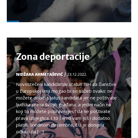
TEMA
Zona deportacije
/
NIDŽARA AHMETAŠEVIĆ
23.12.2022.
Novostečeni kandidatski status BiH za članstvo
u Europskoj uniji mogao bi se sažeti ovako: ne
možete dobiti status kandidata jer ne poštivate
ljudska prava svojih građana, a jedini način na
koji to možete popraviti jest da ne poštivate
prava izbjeglica. I to ćemo vam još i dodatno
platiti. Sredinom decembra, EU je donijela
odluku da […]