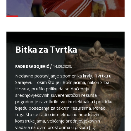
TEMA
Bitka za Tvrtka
/
RADE DRAGOJEVIĆ
14.09.2023.
Nedavno postavljanje spomenika kralju Tvrtku u
Sarajevu – osim što je i Bošnjacima, nakon Srba i
Hrvata, pružilo priliku da se dočepaju
srednjovjekovnih suverenističkih resursa –
prigodno je razotkrilo svu intelektualnu i političku
bijedu posezanja za takvim resursima. Pored
toga što se radi o intelektualno neodrživim
konstrukcijama, veličanje srednjovjekovnih
vladara na ovim prostorima u prvom […]