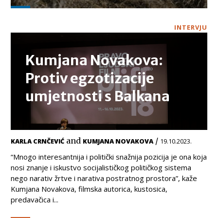
INTERVJU
Kumjana Novakova:
Protiv egzotizacije
umjetnosti s Balkana
and
/
KARLA CRNČEVIĆ
KUMJANA NOVAKOVA
19.10.2023.
“Mnogo interesantnija i politički snažnija pozicija je ona koja
nosi znanje i iskustvo socijalističkog političkog sistema
nego narativ žrtve i narativa postratnog prostora”, kaže
Kumjana Novakova, filmska autorica, kustosica,
predavačica i...