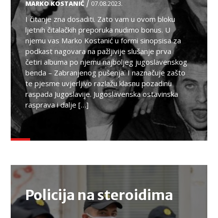
/
MARKO KOSTANIĆ
07.08.2023.
I čitanje zna dosaditi. Zato vam u ovom bloku
ljetnih čitalačkih preporuka nudimo bonus. U
njemu vas Marko Kostanić u formi sinopsisa za
podkast nagovara na pažljivije slušanje prva
četiri albuma po njemu najboljeg jugoslavenskog
benda – Zabranjenog pušenja. I naznačuje zašto
te pjesme uvjerljivo razlažu klasnu pozadinu
raspada Jugoslavije. Jugoslavenska ostavinska
rasprava i dalje […]
TEMA
Policija na steroidima