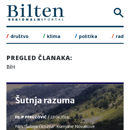
Skip
to
content
društvo
klima
politika
rad
PREGLED ČLANAKA:
BiH
TEMA
Šutnja razuma
/
FILIP PERUZOVIĆ
23.04.2024.
Film “Šutnja razuma” Kumjane Novakove