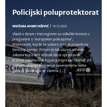
Policijski poluprotektorat
/
NIDŽARA AHMETAŠEVIĆ
19.12.2023.
Vlasti u Bosni i Hercegovini su odlučile krenuti u
pregovore s “europskim policajcima”,
Frontexom, koji bi se uskoro trebali pojaviti na
teritoriji zemlje. Pritom bi bili izuzeti od svih
zakona koji u BiH vrijede da bi sprječavali
kršenja zakona onih koji koji migriraju. Unatoč još
jednom stupnju kopnjenja suvereniteta tema
gotovo da nikoga ne zanima. […]