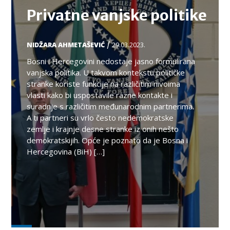
Privatne vanjske politike
/
NIDŽARA AHMETAŠEVIĆ
29.03.2023.
Bosni i Hercegovini nedostaje jasno formulirana
vanjska politika. U takvom kontekstu političke
stranke koriste funkcije na različitim nivoima
vlasti kako bi uspostavile razne kontakte i
suradnje s različitim međunarodnim partnerima.
A ti partneri su vrlo često nedemokratske
zemlje i krajnje desne stranke iz onih nešto
demokratskijih. Opće je poznato da je Bosna i
Hercegovina (BiH) […]