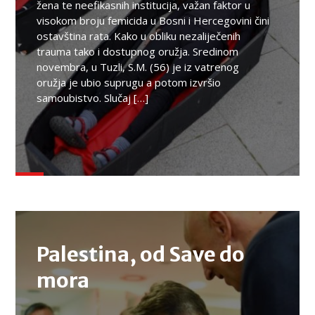
žena te neefikasnih institucija, važan faktor u
visokom broju femicida u Bosni i Hercegovini čini
ostavština rata. Kako u obliku nezaliječenih
trauma tako i dostupnog oružja. Sredinom
novembra, u Tuzli, S.M. (56) je iz vatrenog
oružja je ubio suprugu a potom izvršio
samoubistvo. Slučaj […]
TEMA
Palestina, od Save do
mora