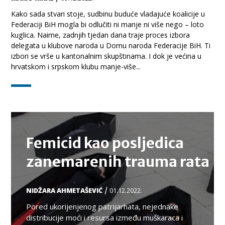
Kako sada stvari stoje, sudbinu buduće vladajuće koalicije u
Federaciji BiH mogla bi odlučiti ni manje ni više nego – loto
kuglica. Naime, zadnjih tjedan dana traje proces izbora
delegata u klubove naroda u Domu naroda Federacije BiH. Ti
izbori se vrše u kantonalnim skupštinama. I dok je većina u
hrvatskom i srpskom klubu manje-više...
TEMA
Femicid kao posljedica
zanemarenih trauma rata
/
NIDŽARA AHMETAŠEVIĆ
01.12.2022.
Pored ukorijenjenog patrijarhata, nejednake
distribucije moći i resursa između muškaraca i