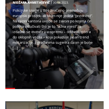
/
NIDŽARA AHMETAŠEVIĆ
30.06.2023.
Policijske snage u BiH značajno premašuju
europski prosjek, ali to im nije jedina “prednost”.
Na razini kantona uvode se zakoni po kojima će
policija odlučivati što je to “lažna vijest”, a
izdašno se investira u opremu – od helikoptera
do oklopnih vozila – koja pokazuje jasan trend
militarizacije. I građanima sugerira da im je bolje
[…]
TEMA