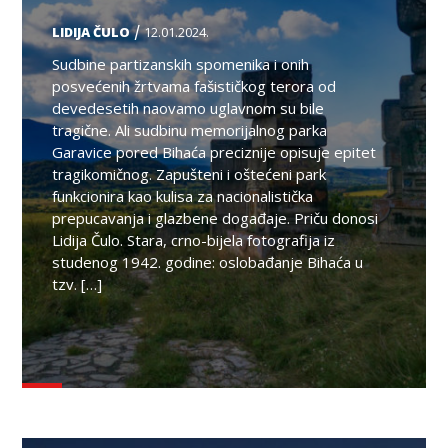
/
LIDIJA ČULO
12.01.2024.
Sudbine partizanskih spomenika i onih
posvećenih žrtvama fašističkog terora od
devedesetih naovamo uglavnom su bile
tragične. Ali sudbinu memorijalnog parka
Garavice pored Bihaća preciznije opisuje epitet
tragikomičnog. Zapušteni i oštećeni park
funkcionira kao kulisa za nacionalistička
prepucavanja i glazbene događaje. Priču donosi
Lidija Čulo. Stara, crno-bijela fotografija iz
studenog 1942. godine: oslobađanje Bihaća u
tzv. […]
TEMA