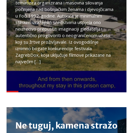
tematizira organizirana i masovna silovanja
počinjena nad bošnjačkim ženama i djevojčicama
u Foči 1992. godine. Autorica je minimalnim
stilskim izražajnim sredstvima uspjela ono
neizrecivo prepustiti imaginaciji gledatelja i
autentično progovoriti o neograničenom užasu
koji su žrtve proživljavale. Iz ovogodišnje
iznimno bogate konkurencije festivala
ZagrebDox, koja uključuje filmove prikazane na
najvećim […]
IDI PA VIDI
Ne tuguj, kamena stražo