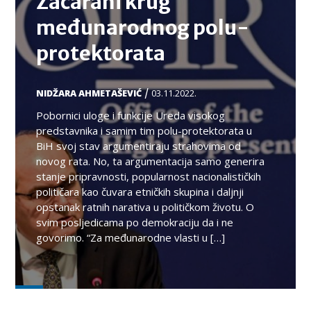
Začarani krug
međunarodnog polu-
protektorata
/
NIDŽARA AHMETAŠEVIĆ
03.11.2022.
Pobornici uloge i funkcije Ureda visokog
predstavnika i samim tim polu-protektorata u
BiH svoj stav argumentiraju strahovima od
novog rata. No, ta argumentacija samo generira
stanje pripravnosti, popularnost nacionalističkih
političara kao čuvara etničkih skupina i daljnji
opstanak ratnih narativa u političkom životu. O
svim posljedicama po demokraciju da i ne
govorimo. “Za međunarodne vlasti u […]