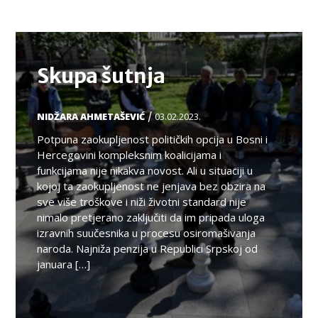
TEMA
Skupa šutnja
/
NIDŽARA AHMETAŠEVIĆ
03.02.2023.
Potpuna zaokupljenost političkih opcija u Bosni i
Hercegovini kompleksnim koalicijama i
funkcijama nije nikakva novost. Ali u situaciji u
kojoj ta zaokupljenost ne jenjava bez obzira na
sve više troškove i niži životni standard nije
nimalo pretjerano zaključiti da im pripada uloga
izravnih suučesnika u procesu osiromašivanja
naroda. Najniža penzija u Republici Srpskoj od
januara […]