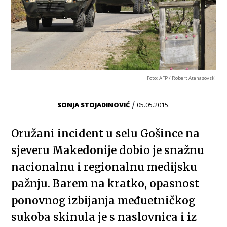
Foto: AFP / Robert Atanasovski
/
SONJA STOJADINOVIĆ
05.05.2015.
Oružani incident u selu Gošince na
sjeveru Makedonije dobio je snažnu
nacionalnu i regionalnu medijsku
pažnju. Barem na kratko, opasnost
ponovnog izbijanja međuetničkog
sukoba skinula je s naslovnica i iz