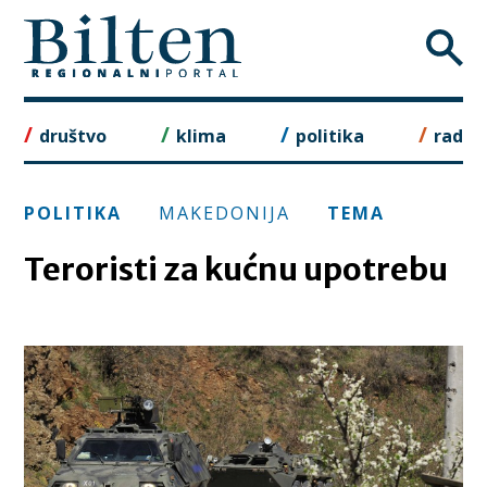
Skip
to
content
društvo
klima
politika
rad
POLITIKA
MAKEDONIJA
TEMA
Teroristi za kućnu upotrebu