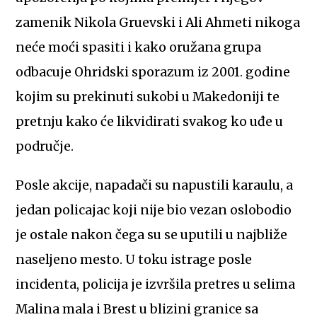
zamenik Nikola Gruevski i Ali Ahmeti nikoga
neće moći spasiti i kako oružana grupa
odbacuje Ohridski sporazum iz 2001. godine
kojim su prekinuti sukobi u Makedoniji te
pretnju kako će likvidirati svakog ko uđe u
područje.
Posle akcije, napadači su napustili karaulu, a
jedan policajac koji nije bio vezan oslobodio
je ostale nakon čega su se uputili u najbliže
naseljeno mesto. U toku istrage posle
incidenta, policija je izvršila pretres u selima
Malina mala i Brest u blizini granice sa