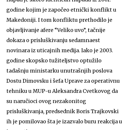
godine kojim je započeo etnički konflikt u
Makedoniji. I tom konfliktu prethodilo je
objavljivanje afere “Veliko uvo”, tačnije
dokaza o prisluškivanju sedamnaest
novinara iz uticajnih medija. Iako je 2003.
godine skopsko tužiteljstvo optužilo
tadašnju ministarku unutrašnjih poslova
Dostu Dimovsku i šefa Uprave za operativnu
tehniku u MUP-u Aleksandra Cvetkovog da
su naručioci ovog nezakonitog
prisluškivanja, predsednik Boris Trajkovski
ih je pomilovao šta je izazvalo buru reakcija u