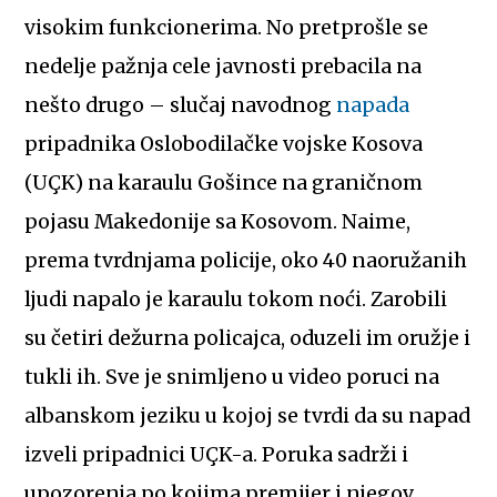
visokim funkcionerima. No pretprošle se
nedelje pažnja cele javnosti prebacila na
nešto drugo – slučaj navodnog
napada
pripadnika Oslobodilačke vojske Kosova
(UÇK) na karaulu Gošince na graničnom
pojasu Makedonije sa Kosovom. Naime,
prema tvrdnjama policije, oko 40 naoružanih
ljudi napalo je karaulu tokom noći. Zarobili
su četiri dežurna policajca, oduzeli im oružje i
tukli ih. Sve je snimljeno u video poruci na
albanskom jeziku u kojoj se tvrdi da su napad
izveli pripadnici UÇK-a. Poruka sadrži i
upozorenja po kojima premijer i njegov