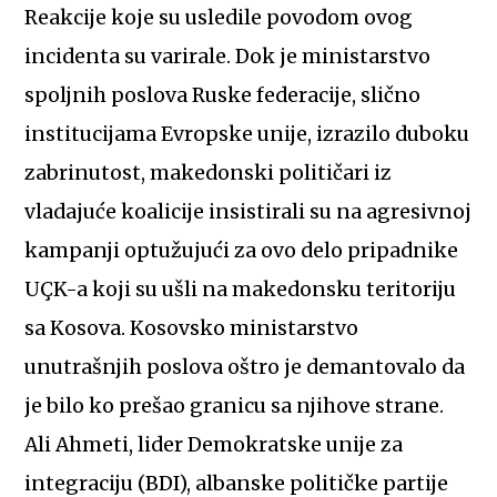
Reakcije koje su usledile povodom ovog
incidenta su varirale. Dok je ministarstvo
spoljnih poslova Ruske federacije, slično
institucijama Evropske unije, izrazilo duboku
zabrinutost, makedonski političari iz
vladajuće koalicije insistirali su na agresivnoj
kampanji optužujući za ovo delo pripadnike
UÇK-a koji su ušli na makedonsku teritoriju
sa Kosova. Kosovsko ministarstvo
unutrašnjih poslova oštro je demantovalo da
je bilo ko prešao granicu sa njihove strane.
Ali Ahmeti, lider Demokratske unije za
integraciju (BDI), albanske političke partije