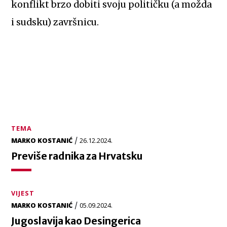
konflikt brzo dobiti svoju političku (a možda
i sudsku) završnicu.
TEMA
/
MARKO KOSTANIĆ
26.12.2024.
Previše radnika za Hrvatsku
VIJEST
/
MARKO KOSTANIĆ
05.09.2024.
Jugoslavija kao Desingerica