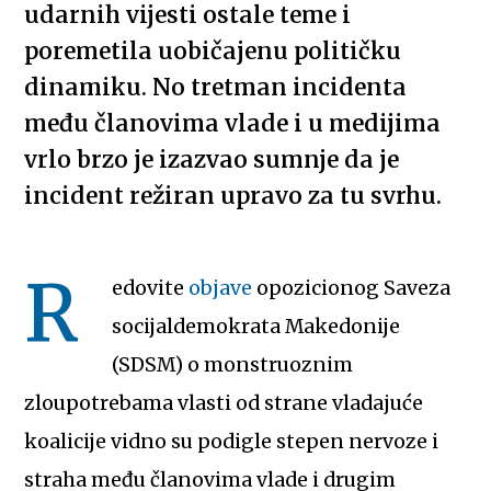
udarnih vijesti ostale teme i
poremetila uobičajenu političku
dinamiku. No tretman incidenta
među članovima vlade i u medijima
vrlo brzo je izazvao sumnje da je
incident režiran upravo za tu svrhu.
R
edovite
objave
opozicionog Saveza
socijaldemokrata Makedonije
(SDSM) o monstruoznim
zloupotrebama vlasti od strane vladajuće
koalicije vidno su podigle stepen nervoze i
straha među članovima vlade i drugim