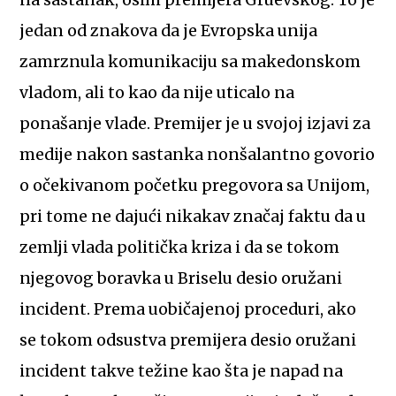
na sastanak, osim premijera Gruevskog. To je
jedan od znakova da je Evropska unija
zamrznula komunikaciju sa makedonskom
vladom, ali to kao da nije uticalo na
ponašanje vlade. Premijer je u svojoj izjavi za
medije nakon sastanka nonšalantno govorio
o očekivanom početku pregovora sa Unijom,
pri tome ne dajući nikakav značaj faktu da u
zemlji vlada politička kriza i da se tokom
njegovog boravka u Briselu desio oružani
incident. Prema uobičajenoj proceduri, ako
se tokom odsustva premijera desio oružani
incident takve težine kao šta je napad na