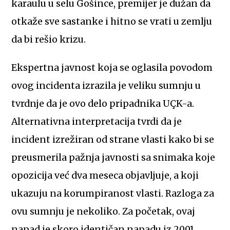
karaulu u selu Gošince, premijer je dužan da
otkaže sve sastanke i hitno se vrati u zemlju
da bi rešio krizu.
Ekspertna javnost koja se oglasila povodom
ovog incidenta izrazila je veliku sumnju u
tvrdnje da je ovo delo pripadnika UÇK-a.
Alternativna interpretacija tvrdi da je
incident izrežiran od strane vlasti kako bi se
preusmerila pažnja javnosti sa snimaka koje
opozicija već dva meseca objavljuje, a koji
ukazuju na korumpiranost vlasti. Razloga za
ovu sumnju je nekoliko. Za početak, ovaj
napad je skoro identičan napadu iz 2001.