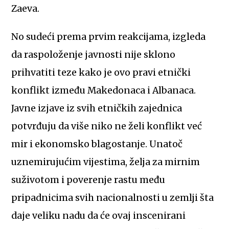
Zaeva.
No sudeći prema prvim reakcijama, izgleda
da raspoloženje javnosti nije sklono
prihvatiti teze kako je ovo pravi etnički
konflikt između Makedonaca i Albanaca.
Javne izjave iz svih etničkih zajednica
potvrđuju da više niko ne želi konflikt već
mir i ekonomsko blagostanje. Unatoč
uznemirujućim vijestima, želja za mirnim
suživotom i poverenje rastu među
pripadnicima svih nacionalnosti u zemlji šta
daje veliku nadu da će ovaj inscenirani