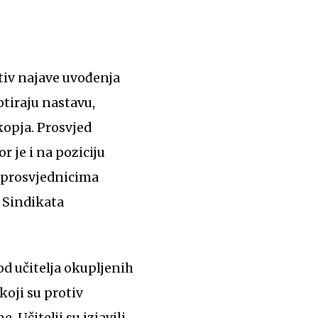
iv najave uvođenja
otiraju nastavu,
kopja. Prosvjed
 je i na poziciju
s prosvjednicima
i Sindikata
koji su protiv
 Učitelji su izjavili