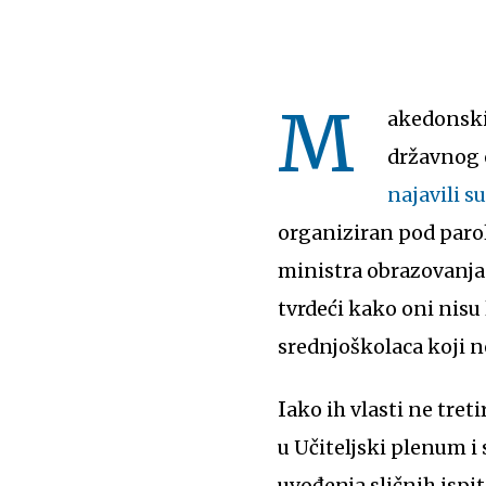
M
akedonski
državnog e
najavili su
organiziran pod paro
ministra obrazovanja
tvrdeći kako oni nisu 
srednjoškolaca koji n
Iako ih vlasti ne tretiraju kao legitimne predstavnike, podrška im stiže od učitelja okupljenih
u Učiteljski plenum i
uvođenja sličnih ispi