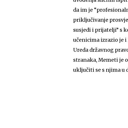
da im je “profesional
priključivanje prosvje
susjedi i prijatelji”
učenicima izrazio je 
Ureda državnog pravob
stranaka, Memeti je 
uključiti se s njima u 