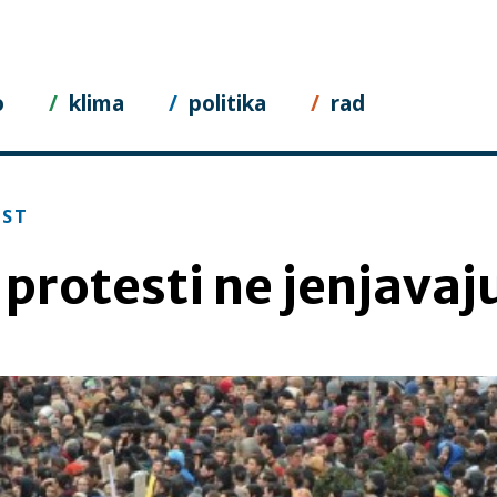
o
klima
politika
rad
EST
 protesti ne jenjavaj