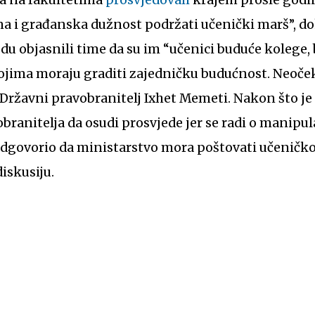
na i građanska dužnost podržati učenički marš”, do
du objasnili time da su im “učenici buduće kolege, b
 s kojima moraju graditi zajedničku budućnost. Neo
i Državni pravobranitelj Ixhet Memeti. Nakon što je
ranitelja da osudi prosvjede jer se radi o manipul
odgovorio da ministarstvo mora poštovati učeničko
diskusiju.