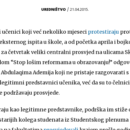
/
UREDNIŠTVO
21.04.2015.
 učenici koji već nekoliko mjeseci
protestiraju
prot
ksternog ispita u škole, a od početka aprila i bojk
za četvrtak veliki centralni prosvjed na ulicama S
lom “Stop lošim reformama u obrazovanju!” odgovor
 Abdulaqima Ademija koji ne pristaje razgovarati 
legitimni predstavnici učenika, već da su to čelnic
e podržavaju prosvjede.
 starijih kolega studenata iz Studentskog plenuma 
ta na fakultetima
prosvjedovali
krajem prošle godine.