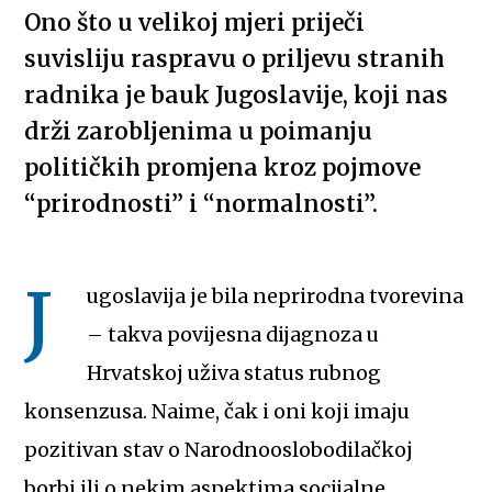
Ono što u velikoj mjeri priječi
suvisliju raspravu o priljevu stranih
radnika je bauk Jugoslavije, koji nas
drži zarobljenima u poimanju
političkih promjena kroz pojmove
“prirodnosti” i “normalnosti”.
J
ugoslavija je bila neprirodna tvorevina
– takva povijesna dijagnoza u
Hrvatskoj uživa status rubnog
konsenzusa. Naime, čak i oni koji imaju
pozitivan stav o Narodnooslobodilačkoj
borbi ili o nekim aspektima socijalne