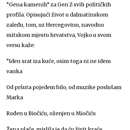
“Gena kamenih” za Gen Z svih političkih
profila. Opisujući život u dalmatinskom
zaleđu, tom, uz Hercegovinu, navodno
mitskom mjestu hrvatstva, Vojko u svom
versu kaže:
“Iden srat iza kuće, osim toga ni ne idem
vanka
Od pršuta pojedem bilo, od muzike poslušam
Marka
Rođen u Biočiću, oženjen u Miočiću
Žena plače, mislila je da ću živit kraće