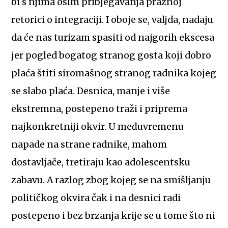
bi s njima osim pribjegavanja praznoj
retorici o integraciji. I oboje se, valjda, nadaju
da će nas turizam spasiti od najgorih ekscesa
jer pogled bogatog stranog gosta koji dobro
plaća štiti siromašnog stranog radnika kojeg
se slabo plaća. Desnica, manje i više
ekstremna, postepeno traži i priprema
najkonkretniji okvir. U međuvremenu
napade na strane radnike, mahom
dostavljače, tretiraju kao adolescentsku
zabavu. A razlog zbog kojeg se na smišljanju
političkog okvira čak i na desnici radi
postepeno i bez brzanja krije se u tome što ni