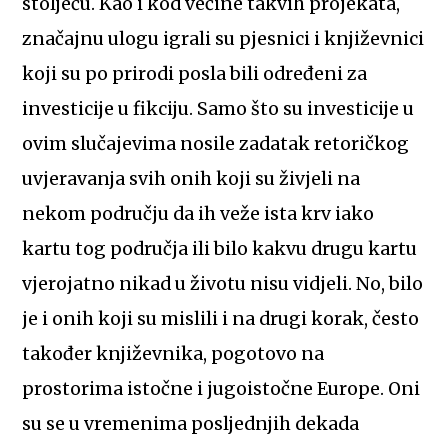
stoljeću. Kao i kod većine takvih projekata,
značajnu ulogu igrali su pjesnici i književnici
koji su po prirodi posla bili određeni za
investicije u fikciju. Samo što su investicije u
ovim slučajevima nosile zadatak retoričkog
uvjeravanja svih onih koji su živjeli na
nekom području da ih veže ista krv iako
kartu tog područja ili bilo kakvu drugu kartu
vjerojatno nikad u životu nisu vidjeli. No, bilo
je i onih koji su mislili i na drugi korak, često
također književnika, pogotovo na
prostorima istočne i jugoistočne Europe. Oni
su se u vremenima posljednjih dekada