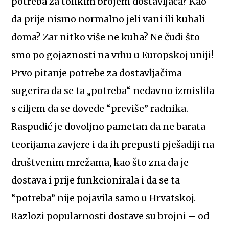
potreba za tolikim brojem dostavljača? Kao
da prije nismo normalno jeli vani ili kuhali
doma? Zar nitko više ne kuha? Ne čudi što
smo po gojaznosti na vrhu u Europskoj uniji!
Prvo pitanje potrebe za dostavljačima
sugerira da se ta „potreba“ nedavno izmislila
s ciljem da se dovede “previše” radnika.
Raspudić je dovoljno pametan da ne barata
teorijama zavjere i da ih prepusti pješadiji na
društvenim mrežama, kao što zna da je
dostava i prije funkcionirala i da se ta
“potreba” nije pojavila samo u Hrvatskoj.
Razlozi popularnosti dostave su brojni – od