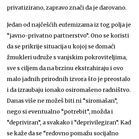
privatizirano, zapravo znači da je darovano.
Jedan od najčešćih eufemizama iz tog polja je
“javno-privatno partnerstvo”. Ono se koristi
da se prikrije situacija u kojoj se domaći
žmukleri udruže s vanjskim pokroviteljima,
sve s ciljem da na brzinu ekstrahiraju i ovo
malo jadnih prirodnih izvora što je preostalo
i da izraubaju ionako osiromašeno radništvo.
Danas više ne možeš biti ni “siromašan”,
nego si eventualno “potrebit”, možda i
“depriviran”, a svakako i “deprivilegiran”. Kad
se kaže da se “redovno pomažu socijalno