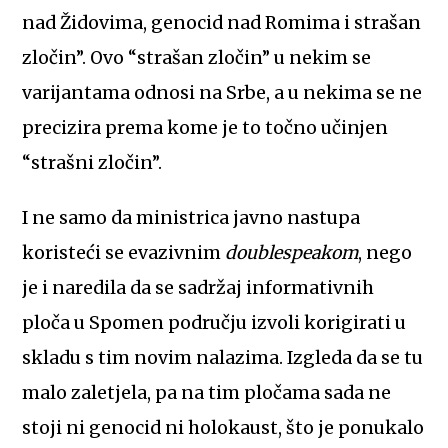
nad Židovima, genocid nad Romima i strašan
zločin”. Ovo “strašan zločin” u nekim se
varijantama odnosi na Srbe, a u nekima se ne
precizira prema kome je to točno učinjen
“strašni zločin”.
I ne samo da ministrica javno nastupa
koristeći se evazivnim
doublespeakom
, nego
je i naredila da se sadržaj informativnih
ploča u Spomen području izvoli korigirati u
skladu s tim novim nalazima. Izgleda da se tu
malo zaletjela, pa na tim pločama sada ne
stoji ni genocid ni holokaust, što je ponukalo