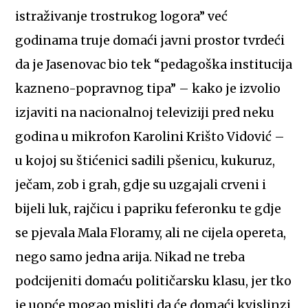
istraživanje trostrukog logora” već
godinama truje domaći javni prostor tvrdeći
da je Jasenovac bio tek “pedagoška institucija
kazneno-popravnog tipa” – kako je izvolio
izjaviti na nacionalnoj televiziji pred neku
godina u mikrofon Karolini Krišto Vidović –
u kojoj su štićenici sadili pšenicu, kukuruz,
ječam, zob i grah, gdje su uzgajali crveni i
bijeli luk, rajčicu i papriku feferonku te gdje
se pjevala Mala Floramy, ali ne cijela opereta,
nego samo jedna arija. Nikad ne treba
podcijeniti domaću političarsku klasu, jer tko
je uopće mogao misliti da će domaći kvislinzi