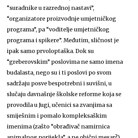
“suradnike u razrednoj nastavi”,
“organizatore proizvodnje umjetničkog
programa”, pa “voditelje umjetničkog
programa i spikere”. Međutim, sličnost je
ipak samo prvoloptaška. Dok su
“greberovskim” poslovima ne samo imena
budalasta, nego su i ti poslovi po svom
sadržaju posve bespotrebni i suvišni, u
slučaju davnašnje školske reforme koja se
provodila u Jugi, učenici sa zvanjima sa
smiješnim i pomalo kompleksaškim
imenima (zašto “obrađivač namirnica
animalnog porijekla”, a ne obični mesar?),