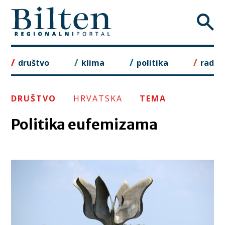
Skip
to
content
društvo
klima
politika
rad
DRUŠTVO
HRVATSKA
TEMA
Politika eufemizama