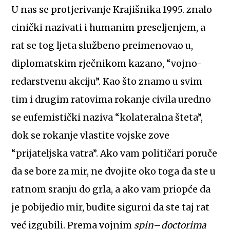
U nas se protjerivanje Krajišnika 1995. znalo
cinički nazivati i humanim preseljenjem, a
rat se tog ljeta službeno preimenovao u,
diplomatskim rječnikom kazano, “vojno-
redarstvenu akciju”. Kao što znamo u svim
tim i drugim ratovima rokanje civila uredno
se eufemistički naziva “kolateralna šteta”,
dok se rokanje vlastite vojske zove
“prijateljska vatra”. Ako vam političari poruče
da se bore za mir, ne dvojite oko toga da ste u
ratnom sranju do grla, a ako vam priopće da
je pobijedio mir, budite sigurni da ste taj rat
već izgubili. Prema vojnim
spin
–
doctorima