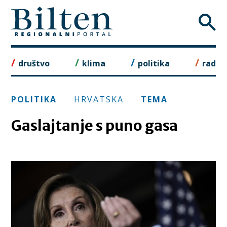
Skip
to
content
društvo
klima
politika
rad
POLITIKA
HRVATSKA
TEMA
Gaslajtanje s puno gasa