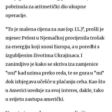
pobrinula za aritmetički dio ukupne
operacije.
“To je malena cijena za
nas
(op. I.L.)”, prošli je
mjesec Pelosi u Njemačkoj procijenila trošak
za energiju koji snosi Europa, a u poredbi s
izgubljenim životima Ukrajinaca. I
zanimljivo je kako se skriva iza zamjenice
“oni” kad uzima preko reda, te se gura u “mi”
dok izbjegava učešće u plaćanju ceha. Kao što
u Americi ureduje za svoj interes, dakle, tako
u svijetu zastupa američki.