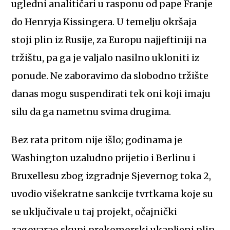
ugledni analitičari u rasponu od pape Franje
do Henryja Kissingera. U temelju okršaja
stoji plin iz Rusije, za Europu najjeftiniji na
tržištu, pa ga je valjalo nasilno ukloniti iz
ponude. Ne zaboravimo da slobodno tržište
danas mogu suspendirati tek oni koji imaju
silu da ga nametnu svima drugima.
Bez rata pritom nije išlo; godinama je
Washington uzaludno prijetio i Berlinu i
Bruxellesu zbog izgradnje Sjevernog toka 2,
uvodio višekratne sankcije tvrtkama koje su
se uključivale u taj projekt, očajnički
zagovarao skupi prekomorski ukapljeni plin.