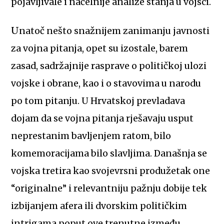
pojavljivale i načelnije analize stanja u vojsci.
Unatoč nešto snažnijem zanimanju javnosti
za vojna pitanja, opet su izostale, barem
zasad, sadržajnije rasprave o političkoj ulozi
vojske i obrane, kao i o stavovima u narodu
po tom pitanju. U Hrvatskoj prevladava
dojam da se vojna pitanja rješavaju usput
neprestanim bavljenjem ratom, bilo
komemoracijama bilo slavljima. Današnja se
vojska tretira kao svojevrsni produžetak one
“originalne” i relevantniju pažnju dobije tek
izbijanjem afera ili dvorskim političkim
intrigama poput ove trenutne između