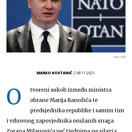
Foto: AFP
/
MARKO KOSTANIĆ
08.11.2021.
O
tvoreni sukob između ministra
obrane Marija Banožića te
predsjednika republike i samim tim
i vrhovnog zapovjednika oružanih snaga
Zorana Milanovića već tjednima ne silazi s