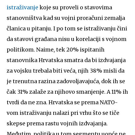
istraživanje
koje su proveli o stavovima
stanovništva kad su vojni proračuni zemalja
članica u pitanju. I po tom se istraživanju čini
da stavovi građana nisu u korelaciji s vojnom
politikom. Naime, tek 20% ispitanih
stanovnika Hrvatska smatra da bi izdvajanja
za vojsku trebala biti veća, njih 38% misli da
je trenutna razina zadovoljavajuća, dok ih se
čak 31% zalaže za njihovo smanjenje. A 11% ih
tvrdi da ne zna. Hrvatska se prema NATO-
vom istraživanju nalazi pri vrhu što se tiče
skepse prema rastu vojnih izdvajanja.
Međutim, politika u tom segmentu uopće ne