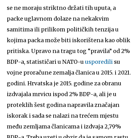
se ne moraju striktno držati tih uputa, a
packe uglavnom dolaze na nekakvim
samitima ili prilikom političkih tenzija u
kojima packa može biti iskorištena kao oblik
pritiska. Upravo na tragu tog “pravila” od 2%
BDP-a, statističari u NATO-u
usporedili
su
vojne proračune zemalja članica u 2015. i 2021.
godini. Hrvatska je 2015. godine za obranu
izdvajala mrvicu ispod 2% BDP-a, ali je u
proteklih šest godina napravila značajan
iskorak i sada se nalazi na trećem mjestu
među zemljama članicama i izdvaja 2,79%
BDP-a. Treba uzeti u obzir da je samom rastu